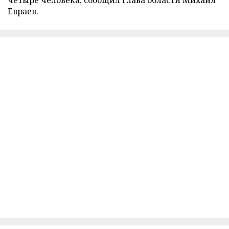
четыре человека, сообщил глава области Михаил
Евраев.