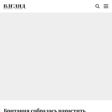
Британия собралась нарастить