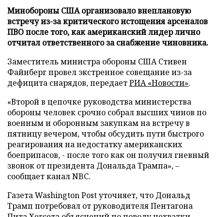
Минобороны США организовало внеплановую
встречу из-за критического истощения арсеналов
ПВО после того, как американский лидер лично
отчитал ответственного за снабжение чиновника.
Заместитель министра обороны США Стивен
Файнберг провел экстренное совещание из-за
дефицита снарядов, передает
РИА «Новости»
.
«Второй в цепочке руководства министерства
обороны человек срочно собрал высших чинов по
военным и оборонным закупкам на встречу в
пятницу вечером, чтобы обсудить пути быстрого
реагирования на недостатку американских
боеприпасов, - после того как он получил гневный
звонок от президента Дональда Трампа», –
сообщает канал NBC.
Газета Washington Post уточняет, что Дональд
Трамп потребовал от руководителя Пентагона
Пита Хегсета объяснений по поводу нехватки