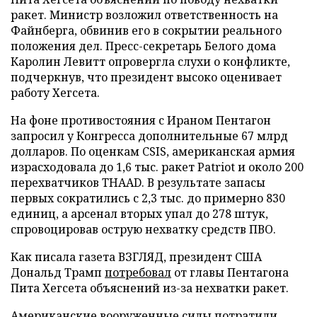
ракет. Министр возложил ответственность на
Файнберга, обвинив его в сокрытии реального
положения дел. Пресс-секретарь Белого дома
Каролин Левитт опровергла слухи о конфликте,
подчеркнув, что президент высоко оценивает
работу Хегсета.
На фоне противостояния с Ираном Пентагон
запросил у Конгресса дополнительные 67 млрд
долларов. По оценкам CSIS, американская армия
израсходовала до 1,6 тыс. ракет Patriot и около 200
перехватчиков THAAD. В результате запасы
первых сократились с 2,3 тыс. до примерно 830
единиц, а арсенал вторых упал до 278 штук,
спровоцировав острую нехватку средств ПВО.
Как писала газета ВЗГЛЯД, президент США
Дональд Трамп
потребовал
от главы Пентагона
Пита Хегсета объяснений из-за нехватки ракет.
Американские вооруженные силы
потратили