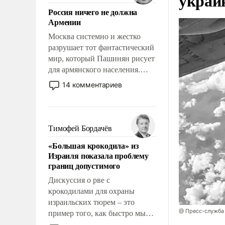
украи
означает многолетний период
Россия ничего не должна
уязвимости США, например,
Армении
перед Китаем.
Москва системно и жестко
разрушает тот фантастический
мир, который Пашинян рисует
для армянского населения.
Мир, где политические
14 комментариев
прожекты будут безусловно
оплачиваться за счет
российских
налогоплательщиков и где
Тимофей Бордачёв
Еревану за свои поступки не
«Большая крокодила» из
нужно отвечать.
Израиля показала проблему
границ допустимого
Дискуссия о рве с
крокодилами для охраны
израильских тюрем – это
@ Пресс-служба
пример того, как быстро мы
двигаемся по пути