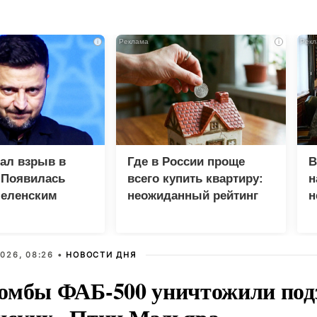
i
i
зал взрыв в
Где в России проще
В
 Появилась
всего купить квартиру:
н
Зеленским
неожиданный рейтинг
н
с
026, 08:26 •
НОВОСТИ ДНЯ
омбы ФАБ-500 уничтожили под