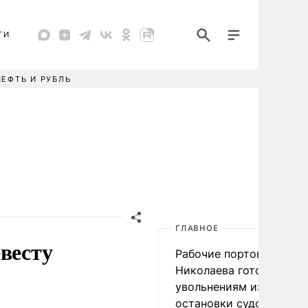
ТИ
НЕФТЬ И РУБЛЬ
ГЛАВНОЕ
весту
Рабочие портов Одессы
Николаева готовятся к
увольнениям из-за
остановки судоходства