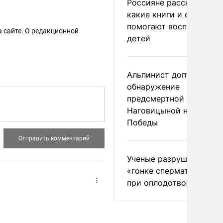
Россияне рассказали,
какие книги и фильмы
помогают воспитывать
 сайте. О редакционной
детей
Альпинист допустил
обнаружение
предсмертной записки
Наговицыной на пике
Победы
Ученые разрушили миф
«гонке сперматозоидов
при оплодотворении