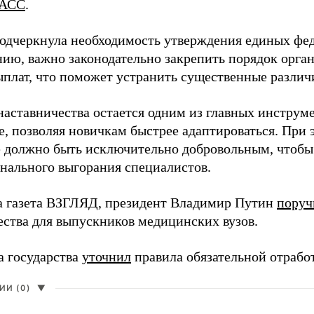
АСС
.
одчеркнула необходимость утверждения единых фед
нию, важно законодательно закрепить порядок орга
ыплат, что поможет устранить существенные различ
наставничества остается одним из главных инструм
, позволяя новичкам быстрее адаптироваться. При 
 должно быть исключительно добровольным, чтобы 
нального выгорания специалистов.
а газета ВЗГЛЯД, президент Владимир Путин
поруч
ества для выпускников медицинских вузов.
а государства
уточнил
правила обязательной отрабо
И (0)
▼