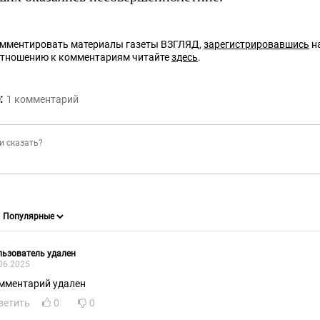
омментировать материалы газеты ВЗГЛЯД,
зарегистрировавшись
на
отношению к комментариям читайте
здесь
.
:
1
комментарий
ьзователь удален
06.2025
мментарий удален
ветить
0
0