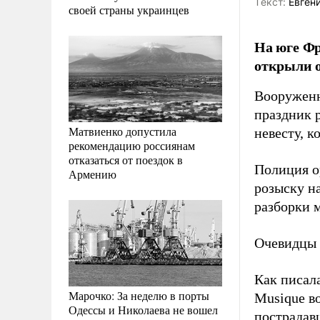
Tекст:
Евгени
своей страны украинцев
На юге Фр
открыли о
Вооруженн
праздник 
Матвиенко допустила
невесту, к
рекомендацию россиянам
отказаться от поездок в
Полиция о
Армению
розыску н
разборки 
Очевидцы 
Как писала
Марочко: За неделю в порты
Musique в
Одессы и Николаева не вошел
пострадав