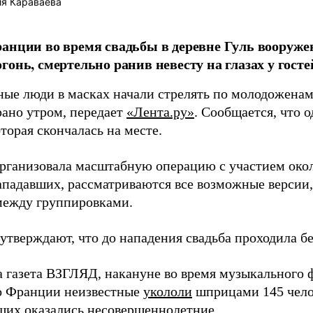
я Караваева
анции во время свадьбы в деревне Гуль вооруж
гонь, смертельно ранив невесту на глазах у госте
ые люди в масках начали стрелять по молодоженам,
рано утром, передает
«Лента.ру»
. Сообщается, что о
оторая скончалась на месте.
рганизовала масштабную операцию с участием окол
ападавших, рассматриваются все возможные версии
между группировками.
утверждают, что до нападения свадьба проходила б
 газета ВЗГЛЯД, накануне во время музыкального фе
о Франции неизвестные
укололи
шприцами 145 чело
ших оказались несовершеннолетние.