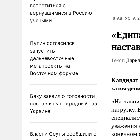
встретиться с
вернувшимися в Россию
6 АВГУСТА 2
учеными
«Един
наста
Путин согласился
запустить
дальневосточные
Tекст:
Дарья
мегапроекты на
Восточном форуме
Кандидат 
за введен
Баку заявил о готовности
«Наставни
поставлять природный газ
нагрузку. 
Украине
специалис
уважения к
конечном с
Власти Сеуты сообщили о