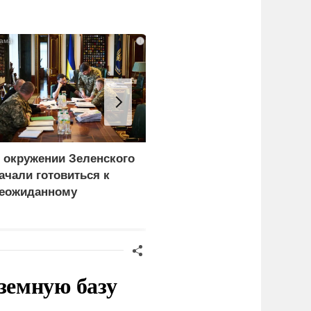
i
 окружении Зеленского
Турция нашла
ачали готовиться к
покупателей на
еожиданному
российские C-400
ценарию
земную базу