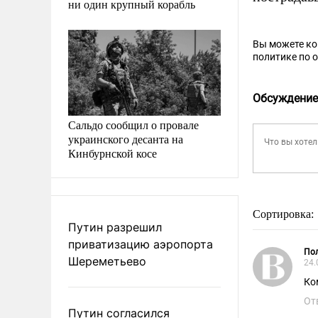
ни один крупный корабль
Вы можете к
политике по 
Обсуждение
Сальдо сообщил о провале
украинского десанта на
Кинбурнской косе
Сортировка:
Путин разрешил
приватизацию аэропорта
Пол
Шереметьево
24.
Ко
От
Путин согласился