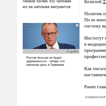
гибели более 100 человек
Болилой
Т
из-за наплыва мигрантов
Политик п
По ее мне
систему в
Институт 
в медицине
программе
профессио
Как писал
наставнич
Ранее глав
КОММЕНТАРИ