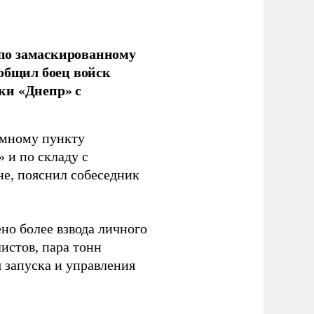
по замаскированному
ообщил боец войск
ки «Днепр» с
емному пункту
 и по складу с
не, пояснил собеседник
но более взвода личного
истов, пара тонн
я запуска и управления