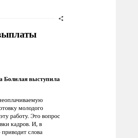
 выплаты
ла Болилая выступила
 неоплачиваемую
готовку молодого
ту работу. Это вопрос
ки кадров. И, в
– приводит слова