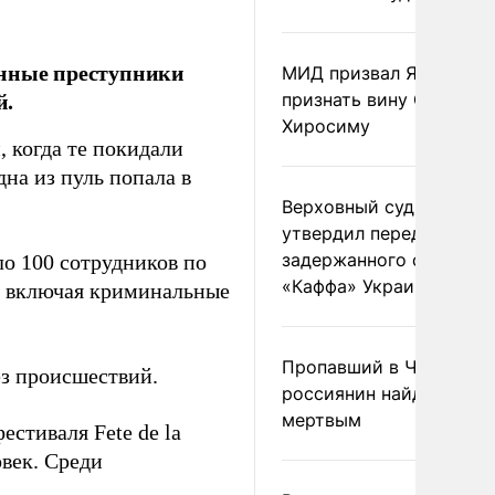
енные преступники
МИД призвал Японию
й.
признать вину США за
Хиросиму
 когда те покидали
дна из пуль попала в
Верховный суд Швеции
утвердил передачу
задержанного сухогруз
о 100 сотрудников по
«Каффа» Украине
, включая криминальные
Пропавший в Черногор
ез происшествий.
россиянин найден
мертвым
стиваля Fete de la
век. Среди