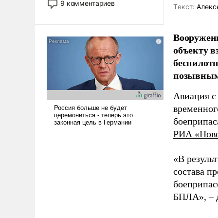
9 комментариев
Tекст:
Алекс
революционных изменений.
То, что несколько лет назад
было образом для
Вооружен
псевдонаучной фантастики,
объекту в
стало всерьез обсуждаемой
беспилотн
идеей.
позывным
Авиация с
временног
боеприпас
РИА «Нов
«В резуль
состава п
боеприпасо
БПЛА», – 