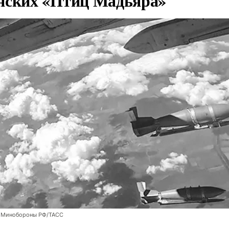
нских «Птиц Мадьяра»
 Минобороны РФ/ТАСС