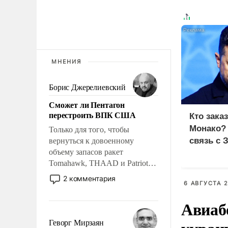
МНЕНИЯ
Борис Джерелиевский
Сможет ли Пентагон
перестроить ВПК США
Кто зака
Монако?
Только для того, чтобы
связь с 
вернуться к довоенному
объему запасов ракет
Tomahawk, THAAD и Patriot
США потребуется более трех
2 комментария
6 АВГУСТА 2
лет. Даже небольшая война с
Ираном опустошила
Авиаб
американские арсеналы.
Сложившаяся ситуация
Геворг Мирзаян