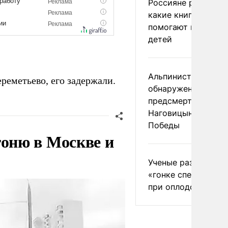
Россияне рассказа
какие книги и фил
помогают воспиты
детей
Альпинист допусти
реметьево, его задержали.
обнаружение
предсмертной запи
Наговицыной на пи
Победы
гоню в Москве и
Ученые разрушили 
«гонке сперматозо
при оплодотворен