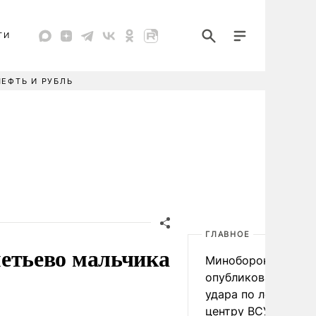
ТИ
НЕФТЬ И РУБЛЬ
ГЛАВНОЕ
етьево мальчика
Минобороны
опубликовало виде
удара по логистич
центру ВСУ под Ки