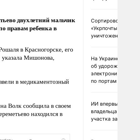
ьево двухлетний мальчик
Сортировочный пу
о правам ребенка в
«Укрпочты» в Павл
уничтожен «Банде
Рошаля в Красногорске, его
, указала Мишонова,
На Украине предуп
об удорожании кит
электроники после
по портам
о ввели в медикаментозный
ИИ впервые оштра
а Волк сообщила в своем
владельца подмоск
ереметьево находился в
участка за борщев