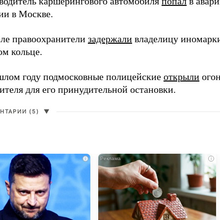
 водитель каршерингового автомобиля
попал
в авари
ии в Москве.
еле правоохранители
задержали
владелицу иномарки
ом кольце.
шлом году подмосковные полицейские
открыли
огон
ителя для его принудительной остановки.
НТАРИИ (5)
▼
i
i