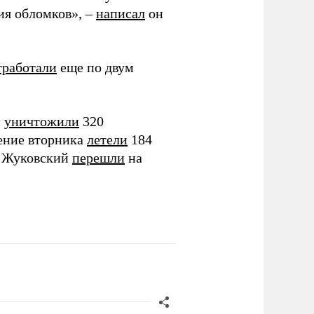
ия обломков», –
написал
он
тработали
еще по двум
й
уничтожили
320
чение вторника
летели
184
и Жуковский
перешли
на