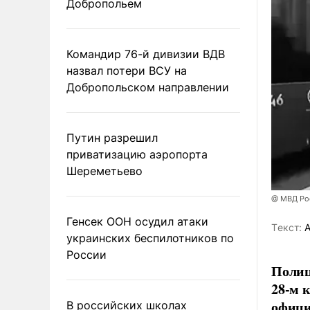
Добропольем
Командир 76-й дивизии ВДВ
назвал потери ВСУ на
Добропольском направлении
Путин разрешил
приватизацию аэропорта
Шереметьево
@ МВД Ро
Генсек ООН осудил атаки
Tекст:
А
украинских беспилотников по
России
Полиц
28-м 
офици
В российских школах