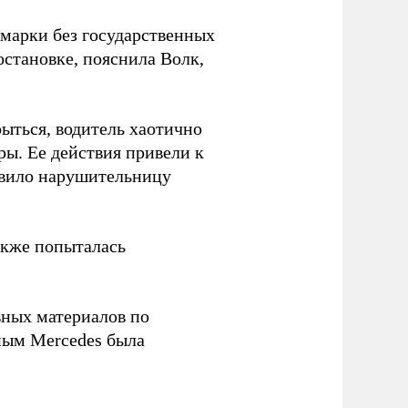
омарки без государственных
становке, пояснила Волк,
ыться, водитель хаотично
ры. Ее действия привели к
авило нарушительницу
акже попыталась
вных материалов по
ным Mercedes была