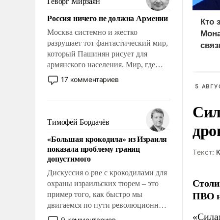
Геворг Мирзаян
Китаем.
Россия ничего не должна Армении
Кто 
Москва системно и жестко
Мона
разрушает тот фантастический мир,
связ
который Пашинян рисует для
армянского населения. Мир, где
политические прожекты будут
17 комментариев
безусловно оплачиваться за счет
5 АВГУ
российских налогоплательщиков и
Сил
где Еревану за свои поступки не
нужно отвечать.
Тимофей Бордачёв
дро
«Большая крокодила» из Израиля
показала проблему границ
Tекст:
К
допустимого
Дискуссия о рве с крокодилами для
Столи
охраны израильских тюрем – это
ПВО н
пример того, как быстро мы
двигаемся по пути революционных
«Сила
изменений. То, что несколько лет
9 комментариев