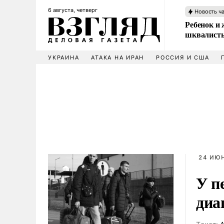
6 августа, четверг
Новость ч
Ребенок и 
шквалисты
УКРАИНА
АТАКА НА ИРАН
РОССИЯ И США
24 ИЮН
У п
диа