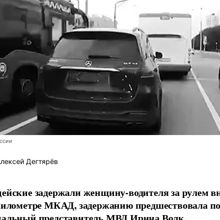
ссии
лексей Дегтярёв
ейские задержали женщину-водителя за рулем в
километре МКАД, задержанию предшествовала по
альный представитель МВД Ирина Волк.