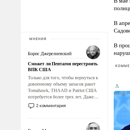
В мае
полиц
В апр
Садов
МНЕНИЯ
В про
наруш
Борис Джерелиевский
Сможет ли Пентагон перестроить
КОММЕ
ВПК США
Только для того, чтобы вернуться к
довоенному объему запасов ракет
Tomahawk, THAAD и Patriot США
потребуется более трех лет. Даже
небольшая война с Ираном
2 комментария
опустошила американские
арсеналы. Сложившаяся ситуация
означает многолетний период
уязвимости США, например, перед