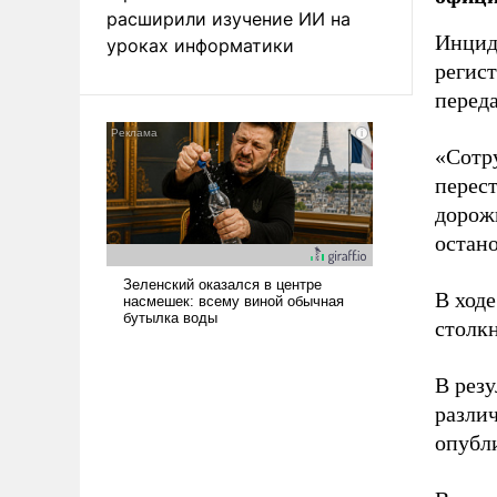
расширили изучение ИИ на
Инцид
уроках информатики
регист
перед
«Сотр
перест
дорож
остано
В ход
столк
В рез
разли
опубли