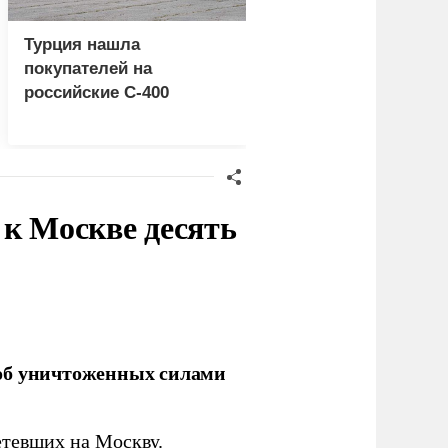
Турция нашла
Россия больше не 
покупателей на
церемониться - теп
российские C-400
это законная цель в
Германии
к Москве десять
об уничтоженных силами
тевших на Москву.