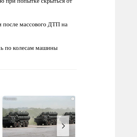
ю при попытке скрыться от
 после массового ДТП на
ь по колесам машины
i