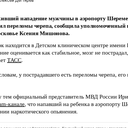
лексей Дегтярев
ивший нападение мужчины в аэропорту Шеремет
ил переломы черепа, сообщила уполномоченный п
сковье Ксения Мишонова.
ок находится в Детском клиническом центре имени 
ние оценивается как стабильное, мозг не пострадал
ает
ТАСС
.
словам, у пострадавшего есть переломы черепа, ег
 тем официальный представитель МВД России Ирин
ram-канале
, что напавший на ребенка в аэропорту Ш
янии наркотического опьянения.