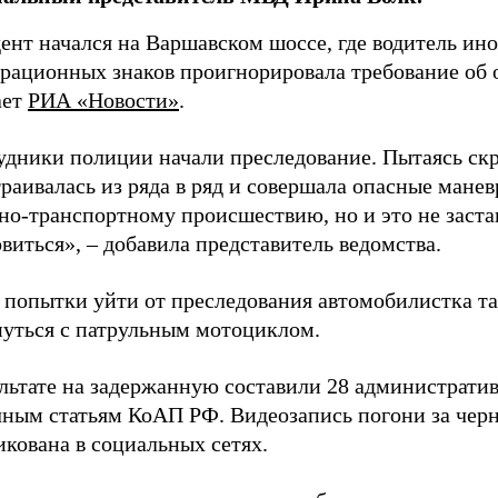
ент начался на Варшавском шоссе, где водитель ин
рационных знаков проигнорировала требование об о
ает
РИА «Новости»
.
удники полиции начали преследование. Пытаясь скр
раивалась из ряда в ряд и совершала опасные манев
но-транспортному происшествию, но и это не заст
виться», – добавила представитель ведомства.
е попытки уйти от преследования автомобилистка т
нуться с патрульным мотоциклом.
ультате на задержанную составили 28 администрати
чным статьям КоАП РФ. Видеозапись погони за чер
кована в социальных сетях.