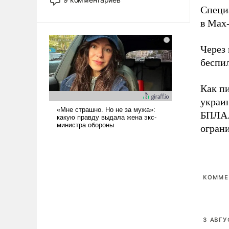
назад было образом для
Специ
псевдонаучной фантастики, стало
в Max-
всерьез обсуждаемой идеей.
Через
беспи
Как пи
украи
БПЛА.
огран
КОММЕ
3 АВГУ