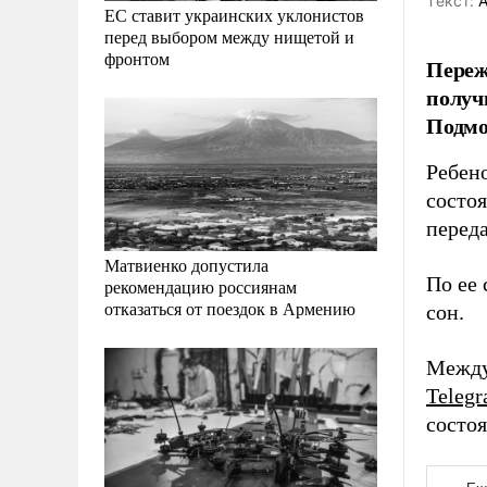
Tекст:
А
ЕС ставит украинских уклонистов
перед выбором между нищетой и
фронтом
Переж
получ
Подмо
Ребен
состоя
перед
Матвиенко допустила
По ее 
рекомендацию россиянам
отказаться от поездок в Армению
сон.
Между
Teleg
состо