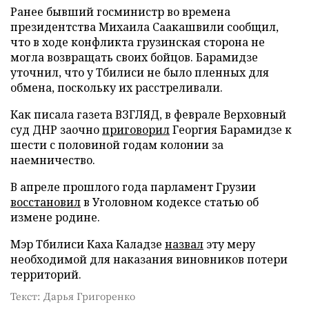
Ранее бывший госминистр во времена
президентства Михаила Саакашвили сообщил,
что в ходе конфликта грузинская сторона не
могла возвращать своих бойцов. Барамидзе
уточнил, что у Тбилиси не было пленных для
обмена, поскольку их расстреливали.
Как писала газета ВЗГЛЯД, в феврале Верховный
суд ДНР заочно
приговорил
Георгия Барамидзе к
шести с половиной годам колонии за
наемничество.
В апреле прошлого года парламент Грузии
восстановил
в Уголовном кодексе статью об
измене родине.
Мэр Тбилиси Каха Каладзе
назвал
эту меру
необходимой для наказания виновников потери
территорий.
Текст: Дарья Григоренко