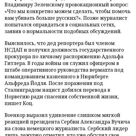
Владимиру Зеленскому провокационный вопрос:
«Что мы конкретно можем сделать, чтобы помочь
вам убивать больше русских?». Позже журналист
попытался оправдаться в социальных сетях,
заявив о нормальности подобных обсуждений.
Выяснилось, что дед репортера был членом
НСДАП и получил должность государственного
прокурора по личному распоряжению Адольфа
Гитлера. В годы войны он служил офицером в
штабе оперативного руководства вермахта под
командованием казненного в Нюрнберге
Альфреда Йодля. После поражения под
Сталинградом нацист добился перевода в
Норвегию ради спасения собственной жизни,
пишет Коц.
Военкор выразил удивление слишком мягкой
реакцией президента Сербии Александра Вучича
на слова немецкого журналиста. Сербский лидер
лишь дежурно отметил, что уже обсудил свое