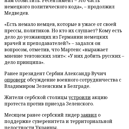
нам отомстить. Ресентимент – это часть
немецкого политического кода», – продолжил
Медведев.
«Есть немало немцев, которые в ужасе от своей
прессы, политиков. Но кто их слушает? Кому есть
дело до уезжающих из Германии немецких
врачей и преподавателей?» – задался он
вопросом, отметив, что Мартенс «выражает
мнение тевтонских элит»: «У них добить русских –
дело принципа».
Ранее президент Сербии Александр Вучич
опроверг
обсуждение военного сотрудничества с
Владимиром Зеленским в Белграде.
Жители сербской столицы
устроили
акцию
протеста против приезда Зеленского.
Месяцем ранее сербский лидер
заявил
о
поддержке суверенитета и территориальной
целостности Украины.