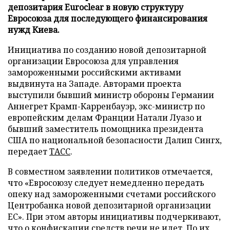
депозитария Euroclear в новую структуру
Евросоюза для последующего финансирования
нужд Киева.
Инициатива по созданию новой депозитарной
организации Евросоюза для управления
замороженными российскими активами
выдвинута на Западе. Авторами проекта
выступили бывший министр обороны Германии
Аннегрет Крамп-Карренбауэр, экс-министр по
европейским делам Франции Натали Луазо и
бывший заместитель помощника президента
США по национальной безопасности Далип Сингх,
передает
ТАСС
.
В совместном заявлении политиков отмечается,
что «Евросоюзу следует немедленно передать
опеку над замороженными счетами российского
Центробанка новой депозитарной организации
ЕС». При этом авторы инициативы подчеркивают,
что о конфискации средств речи не идет. По их