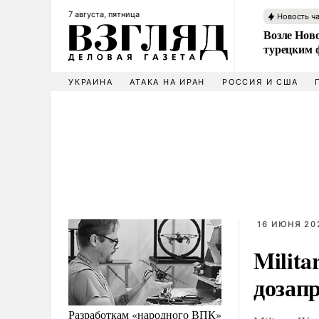
7 августа, пятница
Новость ч
Возле Ново
турецким 
УКРАИНА
АТАКА НА ИРАН
РОССИЯ И США
16 ИЮНЯ 20
Milita
дозап
Разработкам «народного ВПК»