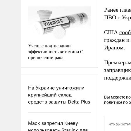
Ранее гла
ПВО с Укр
США
соо
граждан и
Ученые подтвердили
Ираном.
эффективность витамина C
при лечении рака
Премьер-м
заправщик
поддержки
На Украине уничтожили
крупнейший склад
Вы можете к
средств защиты Delta Plus
политике по 
Маск запретил Киеву
использовать Starlink для