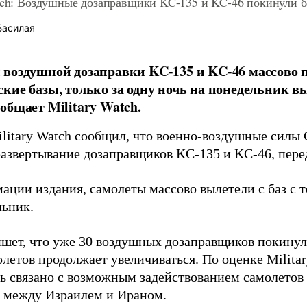
atch: Воздушные дозаправщики KC-135 и KC-46 покинули
Басилая
воздушной дозаправки KC-135 и KC-46 массово 
кие базы, только за одну ночь на понедельник в
общает Military Watch.
litary Watch сообщил, что военно-воздушные сил
развертывание дозаправщиков KC-135 и KC-46, пер
ации издания, самолеты массово вылетели с баз с
льник.
шет, что уже 30 воздушных дозаправщиков покинул
летов продолжает увеличиваться. По оценке Militar
ь связано с возможным задействованием самолето
 между Израилем и Ираном.