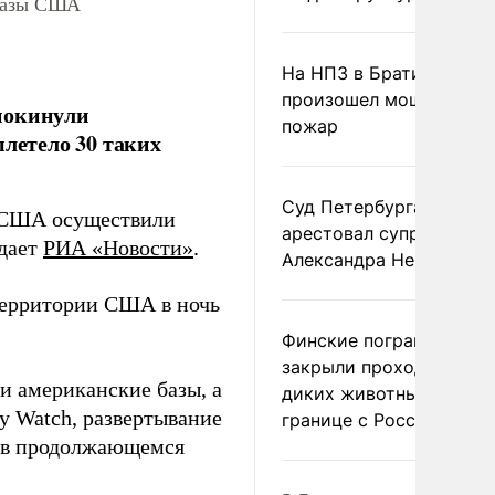
 базы США
На НПЗ в Братиславе
произошел мощный
покинули
пожар
ылетело 30 таких
Суд Петербурга заочно
ы США осуществили
арестовал супругу
едает
РИА «Новости»
.
Александра Невзорова
 территории США в ночь
Финские пограничники
закрыли проходы для
и американские базы, а
диких животных на
y Watch, развертывание
границе с Россией
в в продолжающемся