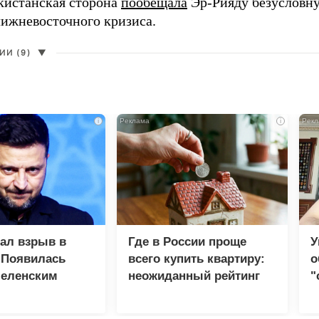
кистанская сторона
пообещала
Эр-Рияду безусловн
лижневосточного кризиса.
И (9)
▼
i
i
зал взрыв в
Где в России проще
У
 Появилась
всего купить квартиру:
о
Зеленским
неожиданный рейтинг
"
с