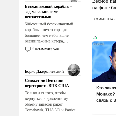
Весной па
ответственность, помогать
Безэкипажный корабль –
слабым, идти вперед и
на фоне б
задача со многими
адаптироваться.
неизвестными
КОММЕНТАРИ
500-тонный безэкипажный
корабль – нечто гораздо
большее, чем небольшие
безэкипажные катера,
применение которых уже
2 комментария
стало обыденностью. Задача по
созданию такого корабля очень
сложна и амбициозна. Однако
и ее реализация радикально
Борис Джерелиевский
поднимет наши боевые
Сможет ли Пентагон
возможности.
перестроить ВПК США
Кто зака
Только для того, чтобы
Монако?
вернуться к довоенному
связь с 
объему запасов ракет
Tomahawk, THAAD и Patriot
США потребуется более трех