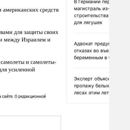
В Германии перекрыли
магистраль из-за
и американских средств
строительства тоннеле
для лягушек
твами для защиты своих
ии между Израилем и
Адвокат предупредил о
отказах во въезде
беременным в США
е самолеты и самолеты-
для усиленной
Эксперт объяснил
пропажу белых грибов 
лесах этим летом
 сайте. О редакционной