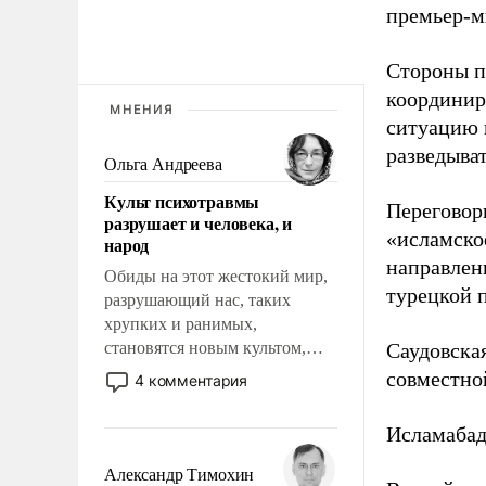
премьер-м
Стороны п
координир
МНЕНИЯ
ситуацию 
разведыва
Ольга Андреева
Культ психотравмы
Переговор
разрушает и человека, и
«исламско
народ
направлен
Обиды на этот жестокий мир,
турецкой 
разрушающий нас, таких
хрупких и ранимых,
становятся новым культом,
Саудовска
постепенно вытесняя и
совместно
4 комментария
отменяя традиционное
требование к человеку – быть
Исламаба
мужественным и твердым под
ударами судьбы, брать на себя
Александр Тимохин