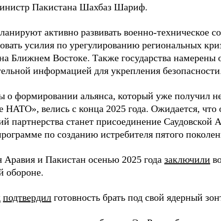
инистр Пакистана Шахбаз Шариф.
ланируют активно развивать военно-техническое со
овать усилия по урегулированию региональных кри
на Ближнем Востоке. Также государства намерены 
тельной информацией для укрепления безопасности
ы о формировании альянса, который уже получил н
е НАТО», велись с конца 2025 года. Ожидается, что
ий партнерства станет присоединение Саудовской А
программе по созданию истребителя пятого поколен
я Аравия и Пакистан осенью 2025 года
заключили
во
й обороне.
д
подтвердил
готовность брать под свой ядерный зон