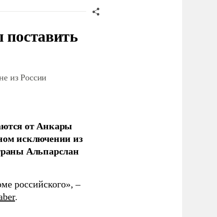
ы поставить
не из России
аются от Анкары
лном исключении из
страны Альпарслан
оме российского», –
aber
.