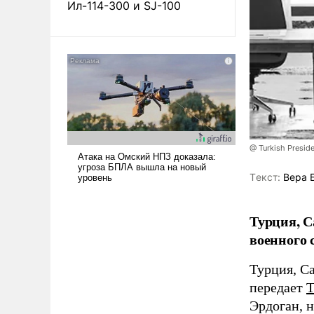
Ил-114-300 и SJ-100
@ Turkish Presi
Tекст:
Вера 
Турция, С
военного 
Турция, С
передает
Эрдоган, 