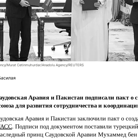
dency/Murat Cetinmuhurdar/Anadolu Agency/REUTERS
Басилая
аудовская Аравия и Пакистан подписали пакт о с
союза для развития сотрудничества и координации
аудовская Аравия и Пакистан заключили пакт о созд
ТАСС
. Подписи под документом поставили турецки
наследный принц Саудовской Аравии Мухаммед бен