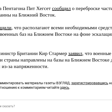
ва Пентагона Пит Хегсет
сообщил
о переброске част
аины на Ближний Восток.
бщили
, что располагают всеми необходимыми средс
 военных баз на Ближнем Востоке на фоне эскалац
инистр Британии Кир Стармер
заявил
, что военны
и страны направлены на базы на Ближнем Востоке 
 из-за напряженности.
омментировать материалы газеты ВЗГЛЯД,
зарегистрировавшись
на
отношению к комментариям читайте
здесь
.