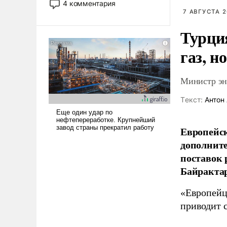
4 комментария
лет. Даже небольшая война с
7 АВГУСТА 2
Ираном опустошила
Турци
американские арсеналы.
Сложившаяся ситуация
газ, н
означает многолетний период
уязвимости США, например,
перед Китаем.
Министр эне
Tекст:
Антон 
Европейск
дополните
поставок 
Байрактар
«Европейцы
приводит 