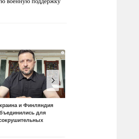
ую военную поддержку
i
краина и Финляндия
Киев становится
бъединились для
непригодным для
сокрушительных
жизни: печальный
анкций" против России
рейтинг