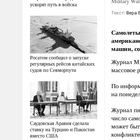
Military W
ускорят путь в войска
Tекст:
Вера 
Самолеты 
американс
машин, со
Росатом сообщил о запуске
Журнал Mi
регулярных рейсов китайских
судов по Севморпути
массовое 
По информ
на понеде
Журнал пи
число само
Саудовская Аравия сделала
может быт
ставку на Турцию и Пакистан
конфликте
вместо США