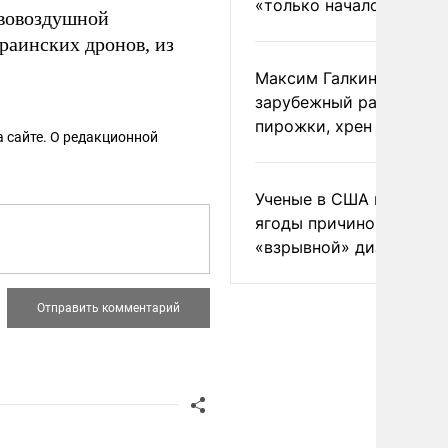
«только началом»
ивовоздушной
раинских дронов, из
Максим Галкин добавил
зарубежный райдер
пирожки, хрен и морс
 сайте. О редакционной
Ученые в США назвали 
ягоды причиной
«взрывной» диареи