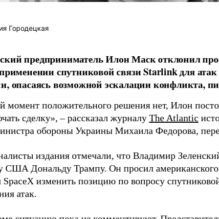
ия Городецкая
ский предприниматель Илон Маск отклонил про
 применении спутниковой связи Starlink для атак
и, опасаясь возможной эскалации конфликта, пиш
й момент положительного решения нет, Илон постоя
ючать сделку», – рассказал журналу
The Atlantic
исто
инистра обороны Украины Михаила Федорова, пер
налисты издания отмечали, что Владимир Зеленски
у США Дональду Трампу. Он просил американского
я SpaceX изменить позицию по вопросу спутниковой
ния атак.
оме ситуацию пока не комментируют. Представите