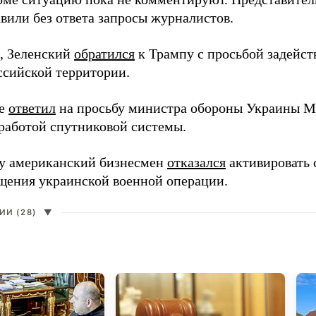
вили без ответа запросы журналистов.
, Зеленский
обратился
к Трампу с просьбой задейств
ссийской территории.
ее
ответил
на просьбу министра обороны Украины М
работой спутниковой системы.
ду американский бизнесмен
отказался
активировать 
щения украинской военной операции.
И (28)
▼