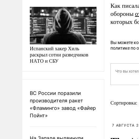
Как писал
обороны
о
которых б
Вы можете к
Испанский хакер Хиль
политике по 
раскрыл сотни разведчиков
НАТО и СБУ
ВС России поразили
производителя ракет
Сортировка:
«Фламинго» завод «Файер
Пойнт»
7 АВГУСТА 2
На Западе выдвинули