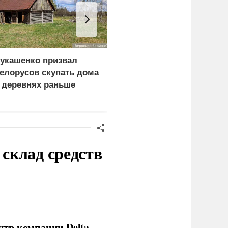
укашенко призвал
Военный эксперт
елорусов скупать дома
Лямин: Саудовская
 деревнях раньше
Аравия сделала ставку
оссиян
на Турцию и Пакистан
вместо США
склад средств
нтр компании Delta