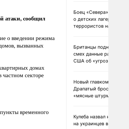
Боец «Севера» рассказ
й атаки, сообщил
о детских лагерях
террористов на Украин
ние о введении режима
домов, вызванных
Британцы подняли на
смех данные разведки
США об «угрозе России
квартирных домах
в частном секторе
Новый главком ВСУ
Драпатый бросил солда
«мясные штурмы»
ы пункты временного
Кулеба назвал нападени
на украинцев в Польше