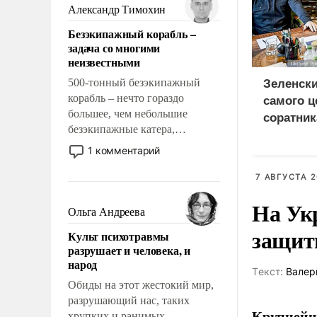
образованных людей. Иногда
Александр Тимохин
казалось, что эти вопросы
Безэкипажный корабль –
решены раз и навсегда, но –
задача со многими
нет, не решены.
неизвестными
500-тонный безэкипажный
Зеленски
корабль – нечто гораздо
самого ц
большее, чем небольшие
соратник
безэкипажные катера,
разведки
применение которых уже
1 комментарий
стало обыденностью. Задача по
созданию такого корабля очень
7 АВГУСТА 2
сложна и амбициозна. Однако
На Ук
и ее реализация радикально
Ольга Андреева
поднимет наши боевые
защиты
Культ психотравмы
возможности.
разрушает и человека, и
народ
Tекст:
Валер
Обиды на этот жестокий мир,
разрушающий нас, таких
Крупнейши
хрупких и ранимых,