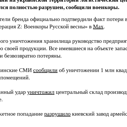
ался полностью разрушен, сообщили военкоры.
тели бренда официально подтвердили факт потери в
ерация Z: Военкоры Русской весны» в
Max
.
ного уничтожения хранилища руководство предприя
ю своей продукции. Все имевшиеся на объекте запа
и безвозвратно потеряны.
раинские СМИ
сообщили
об уничтожении 1 млн квад
 помещений.
анный удар
уничтожил
центральный склад производи
е.
кетное попадание
разрушило
киевский завод армей