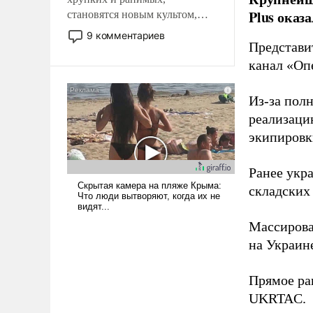
Plus оказ
становятся новым культом,
постепенно вытесняя и
9 комментариев
отменяя традиционное
Представи
требование к человеку – быть
канал «Оп
мужественным и твердым под
ударами судьбы, брать на себя
Из-за пол
ответственность, помогать
реализаци
слабым, идти вперед и
экипировк
адаптироваться.
Ранее ук
складских
Массиров
на Украин
Прямое ра
UKRTAC.