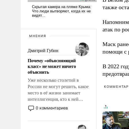
также оста
Напомним
атак по ро
МНЕНИЯ
Маск ран
Дмитрий Губин
помощи с 
Почему «объясняющий
класс» не может ничего
В 2022 го
объяснить
предотвра
Уже несколько столетий в
России не могут решить, какое
КОММЕНТАРИ
место в её жизни занимает
интеллигенция, кто к ней
принадлежит, а кого из неё
0 комментариев
исключили с правом
восстановления и без оного. И
чем она отличается от просто