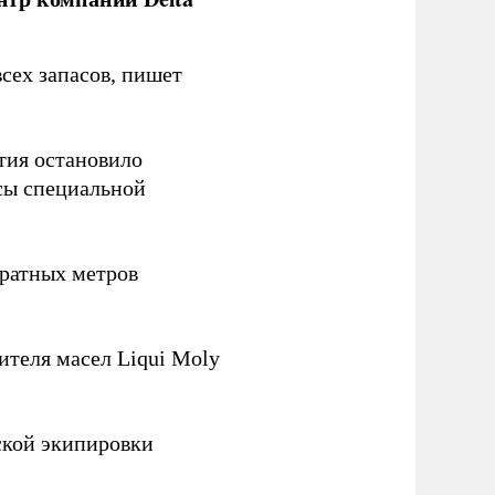
сех запасов, пишет
тия остановило
сы специальной
ратных метров
теля масел Liqui Moly
ской экипировки