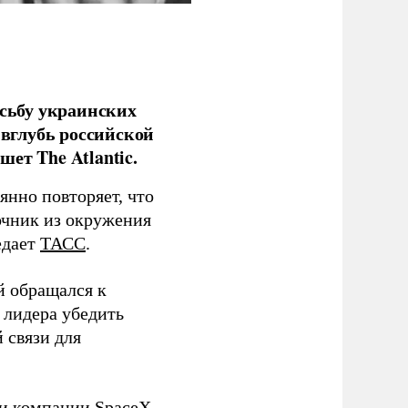
сьбу украинских
 вглубь российской
ет The Atlantic.
нно повторяет, что
чник из окружения
едает
ТАСС
.
й обращался к
 лидера убедить
 связи для
ли компании SpaceX