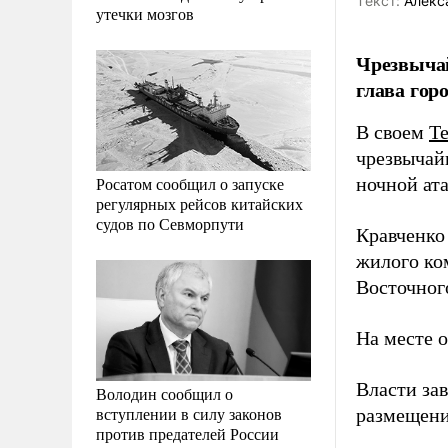
Tекст:
Алекс
утечки мозгов
Чрезвычай
глава гор
В своем
T
чрезвычай
Росатом сообщил о запуске
ночной ат
регулярных рейсов китайских
судов по Севморпути
Кравченко
жилого ко
Восточног
На месте 
Власти за
Володин сообщил о
вступлении в силу законов
размещени
против предателей России