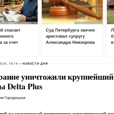
й спасает
Суд Петербурга заочно
Л
енного
арестовал супругу
б
а за счет
Александра Невзорова
в
р
026, 19:19 •
НОВОСТИ ДНЯ
раине уничтожили крупнейший 
 Delta Plus
ия Городецкая
й на украинской территории логистический це