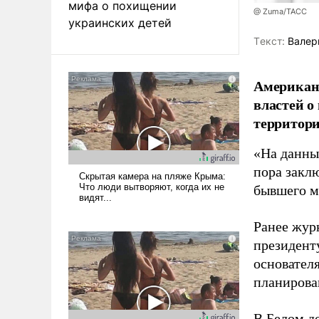
мифа о похищении
@ Zuma/ТАСС
украинских детей
Tекст:
Валер
Американ
властей о
территори
«На данны
пора закл
бывшего м
Ранее жур
президент
основател
планирова
В Белом д