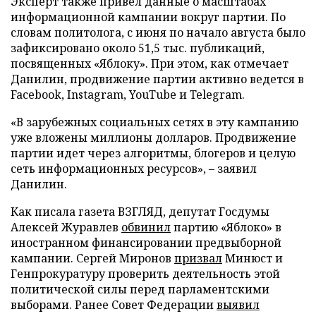
Эксперт также привел данные о масштабах
информационной кампании вокруг партии. По
словам политолога, с июня по начало августа было
зафиксировано около 51,5 тыс. публикаций,
посвященных «Яблоку». При этом, как отмечает
Данилин, продвижение партии активно ведется в
Facebook, Instagram, YouTube и Telegram.
«В зарубежных социальных сетях в эту кампанию
уже вложены миллионы долларов. Продвижение
партии идет через алгоритмы, блогеров и целую
сеть информационных ресурсов», – заявил
Данилин.
Как писала газета ВЗГЛЯД, депутат Госдумы
Алексей Журавлев
обвинил
партию «Яблоко» в
иностранном финансировании предвыборной
кампании. Сергей Миронов
призвал
Минюст и
Генпрокуратуру проверить деятельность этой
политической силы перед парламентскими
выборами. Ранее Совет Федерации
выявил