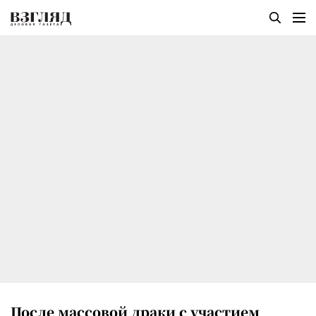
После массовой драки с участием