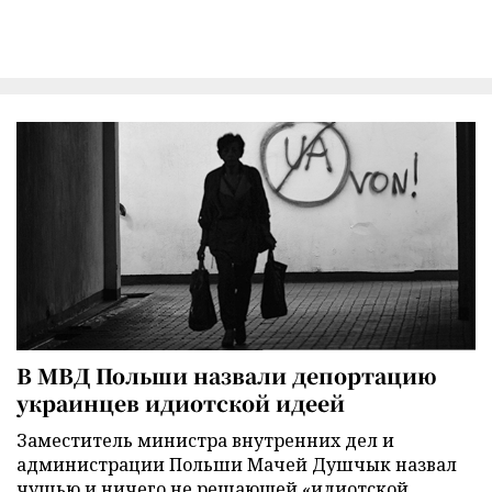
В МВД Польши назвали депортацию
украинцев идиотской идеей
Заместитель министра внутренних дел и
администрации Польши Мачей Душчык назвал
чушью и ничего не решающей «идиотской