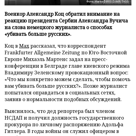
Фото: Marko Dimic/ZUMA/TASS
Военкор Александр Коц обратил внимание на
реакцию президента Сербии Александра Вучича
на слова немецкого журналиста о способах
«убивать больше русских».
Коц в
Мах
рассказал, что корреспондент
Frankfurter Allgemeine Zeitung по Юго-Восточной
Европе Михаэль Мартенс задал на пресс-
конференции в Белграде главе киевского режима
Владимиру Зеленскому провокационный вопрос:
«Что мы конкретно можем сделать, чтобы помочь
вам убивать больше русских?». Позже журналист
попытался оправдаться в социальных сетях,
заявив о нормальности подобных обсуждений.
Выяснилось, что дед репортера был членом
НСДАП и получил должность государственного
прокурора по личному распоряжению Адольфа
Гитлера. В годы войны он служил офицером в