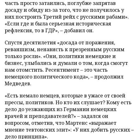
часть просто затаились, поглубже запрятав
досаду и обиду из-за того, что не получилось у
них построить Третий рейх с русскими рабами».
«Если где и была серьезная историческая
рефлексия, то в ГДР», – добавил он.
Спустя десятилетия «досада от поражения,
реваншизм, ненависть к презренным русским
только росли». «Они, политики немецкие и
бизнес, улыбались и думали о том, когда смогут
нам отомстить. Ресентимент – это часть
немецкого политического кода», – продолжил
Медведев.
«Есть немало немцев, которые в ужасе от своей
прессы, политиков. Но кто их слушает? Кому есть
дело до уезжающих из Германии немецких
врачей и преподавателей?» – задался он
вопросом, отметив, что Мартенс «выражает
мнение тевтонских элит»: «У них добить русских –
дело принципа».