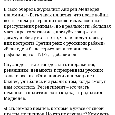
В свою очередь журналист Андрей Медведев
напомнил
: «Есть такая иллюзия, что после войны
все-все немцы страшно покаялись за военные
преступления режима», но в реальности «большая
часть просто затаились, поглубже запрятав
досаду и обиду из-за того, что не получилось у
них построить Третий рейх с русскими рабами».
«Если где и была серьезная историческая
рефлексия, то в ГДР», – добавил он.
Спустя десятилетия «досада от поражения,
реваншизм, ненависть к презренным русским
только росли». «Они, политики немецкие и
бизнес, улыбались и думали о том, когда смогут
нам отомстить. Ресентимент – это часть
немецкого политического кода», – продолжил
Медведев.
«Есть немало немцев, которые в ужасе от своей
прессы, политиков. Но кто их слушает? Кому есть