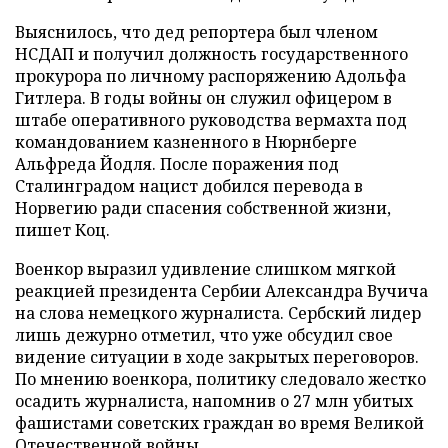
Выяснилось, что дед репортера был членом
НСДАП и получил должность государственного
прокурора по личному распоряжению Адольфа
Гитлера. В годы войны он служил офицером в
штабе оперативного руководства вермахта под
командованием казненного в Нюрнберге
Альфреда Йодля. После поражения под
Сталинградом нацист добился перевода в
Норвегию ради спасения собственной жизни,
пишет Коц.
Военкор выразил удивление слишком мягкой
реакцией президента Сербии Александра Вучича
на слова немецкого журналиста. Сербский лидер
лишь дежурно отметил, что уже обсудил свое
видение ситуации в ходе закрытых переговоров.
По мнению военкора, политику следовало жестко
осадить журналиста, напомнив о 27 млн убитых
фашистами советских граждан во время Великой
Отечественной войны.