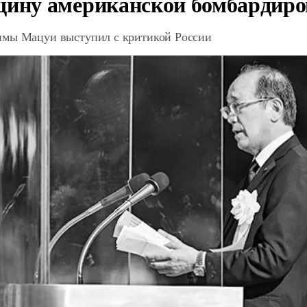
щину американской бомбардир
мы Мацуи выступил с критикой России