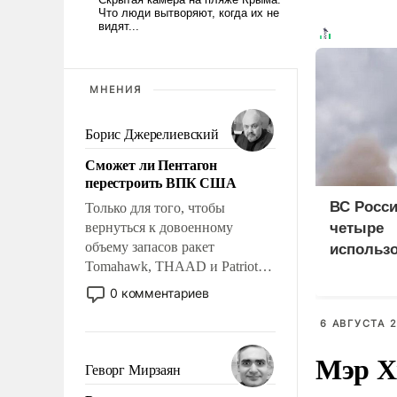
МНЕНИЯ
Борис Джерелиевский
Сможет ли Пентагон
перестроить ВПК США
ВС Росси
Только для того, чтобы
вернуться к довоенному
четыре
объему запасов ракет
использ
Tomahawk, THAAD и Patriot
доставки
США потребуется более трех
судна
0 комментариев
лет. Даже небольшая война с
Ираном опустошила
6 АВГУСТА 2
американские арсеналы.
Мэр Х
Сложившаяся ситуация
Геворг Мирзаян
означает многолетний период