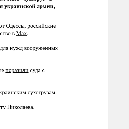
ля украинской армии,
 от Одессы, российские
мство в
Max
.
в для нужд вооруженных
ные
поразили
суда с
краинским сухогрузам.
ту Николаева.