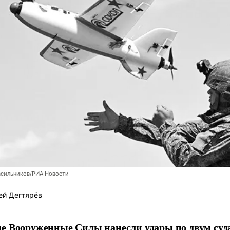
асильников/РИА Новости
ей Дегтярёв
е Вооруженные Силы нанесли удары по двум суда