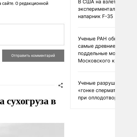
В США на взлете разби
 сайте. О редакционной
экспериментальный др
напарник F-35
Ученые РАН обнаружил
самые древние
поддельные монеты
Московского княжеств
Ученые разрушили миф
«гонке сперматозоидов
 сухогруза в
при оплодотворении