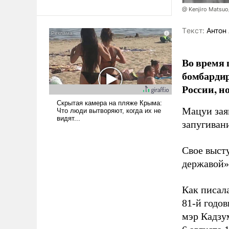
революционных изменений.
@ Kenjiro Matsuo
То, что несколько лет назад
было образом для
Tекст:
Антон 
псевдонаучной фантастики,
стало всерьез обсуждаемой
идеей.
Во время 
бомбарди
России, н
Мацуи зая
запугивани
Свое выст
державой»
Как писал
81-й годо
мэр Кадзу