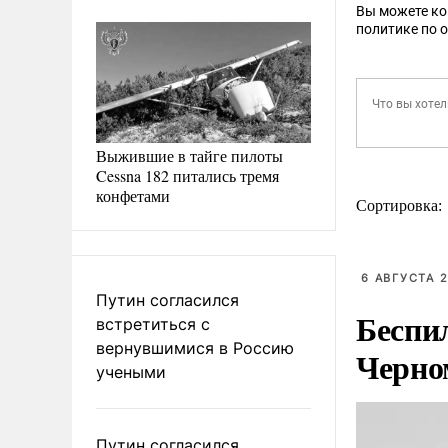
Вы можете к
политике по 
Выжившие в тайге пилоты
Cessna 182 питались тремя
конфетами
Сортировка:
6 АВГУСТА 2
Путин согласился
Беспи
встретиться с
вернувшимися в Россию
Черно
учеными
Путин согласился