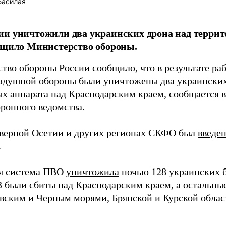
Басилая
и уничтожили два украинских дрона над террит
бщило Министерство обороны.
тво обороны России сообщило, что в результате ра
здушной обороны были уничтожены два украински
ых аппарата над Краснодарским краем, сообщается 
ронного ведомства.
еверной Осетии и других регионах СКФО был
введе
.
я система ПВО
уничтожила
ночью 128 украинских б
3 были сбиты над Краснодарским краем, а остальны
вским и Черным морями, Брянской и Курской облас