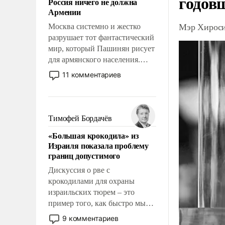
годов
Россия ничего не должна
уязвимости США, например,
Армении
перед Китаем.
Мэр Хироси
Москва системно и жестко
разрушает тот фантастический
мир, который Пашинян рисует
для армянского населения.
Мир, где этому населению все
11 комментариев
должны просто по
определению, где его
политические прожекты будут
беспрекословно оплачиваться
Тимофей Бордачёв
за счет российских
«Большая крокодила» из
налогоплательщиков и где за
Израиля показала проблему
свои поступки не нужно
границ допустимого
отвечать.
Дискуссия о рве с
крокодилами для охраны
израильских тюрем – это
пример того, как быстро мы
двигаемся по пути
9 комментариев