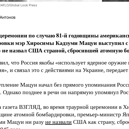
/AFLO/Global Look Press
Антонов
церемонии по случаю 81-й годовщины американс
ровки мэр Хиросимы Кадзуми Мацуи выступил с 
о не назвал США страной, сбросившей атомную бо
вил, что Россия якобы «использует ядерное оружие 
я», и связал это с действиями на Украине, передае
упление Мацуи начал без прямого упоминания Росс
. Однако позднее в речи он напрямую упомянул Ро
а газета ВЗГЛЯД, во время траурной церемонии в 
вщине атомной бомбардировки, премьер-министр Яп
ми Мацуи ни разу
не назвали
США как страну, сбро