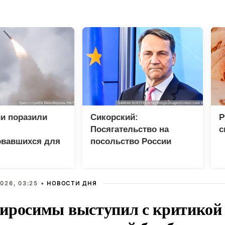
и поразили
Сикорский:
Р
Посягательство на
с
овавшихся для
посольство России
 грузов ВСУ
грозит разрывом
дипотношений
026, 03:25 •
НОВОСТИ ДНЯ
иросимы выступил с критикой 