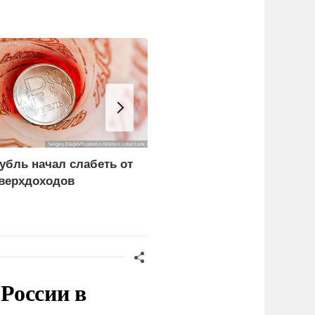
убль начал слабеть от
В США заявили о
верхдоходов
невиданной силе ударо
армии России
России в