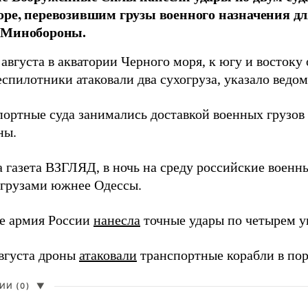
ре, перевозившим грузы военного назначения д
 Минобороны.
августа в акватории Черного моря, к югу и востоку
спилотники атаковали два сухогруза, указало ведо
портные суда занимались доставкой военных грузо
ны.
а газета ВЗГЛЯД, в ночь на среду российские воен
грузами южнее Одессы.
е армия России
нанесла
точные удары по четырем у
августа дроны
атаковали
транспортные корабли в пор
И (0)
▼