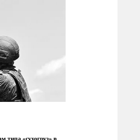
м типа «сухогруз» в