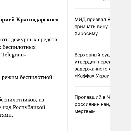
орией Краснодарского
МИД призвал Японию
признать вину США за
Хиросиму
боты дежурных средств
х беспилотных
в
Telegram-
Верховный суд Швеции
утвердил передачу
задержанного сухогруз
«Каффа» Украине
н
режим беспилотной
Пропавший в Черногор
еспилотников, из
россиянин найден
е над Республикой
мертвым
тями.