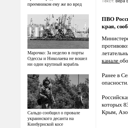
Tекст:
Вера 
преемником ему же во вред
ПВО Росси
края, соо
Министерс
противово
Марочко: За неделю в порты
летательн
Одессы и Николаева не вошел
канале
обо
ни один крупный корабль
Ранее в С
опасности
Российска
которых 8
Крым, Азо
Сальдо сообщил о провале
украинского десанта на
Кинбурнской косе