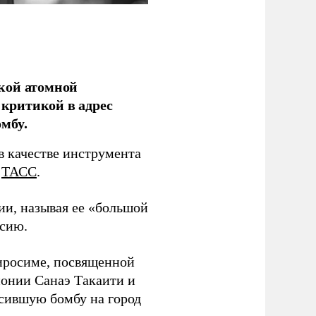
кой атомной
критикой в адрес
мбу.
в качестве инструмента
т
ТАСС
.
ии, называя ее «большой
ссию.
Хиросиме, посвященной
онии Санаэ Такаити и
сившую бомбу на город