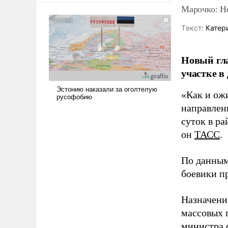
Марочко: Н
Tекст:
Катер
Новый гл
участке в
«Как и ож
направлени
суток в ра
он
ТАСС
.
По данным
боевики п
Назначени
массовых 
министра 