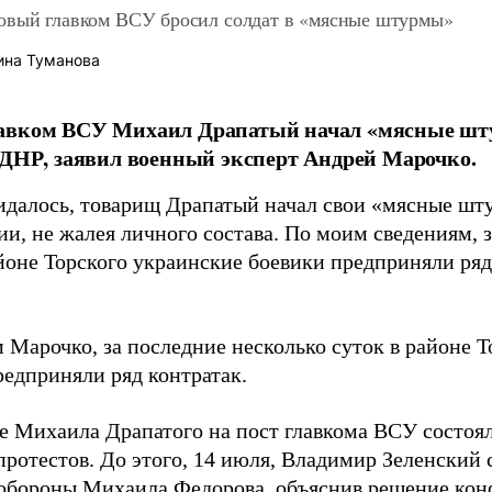
овый главком ВСУ бросил солдат в «мясные штурмы»
ина Туманова
авком ВСУ Михаил Драпатый начал «мясные шт
 ДНР, заявил военный эксперт Андрей Марочко.
идалось, товарищ Драпатый начал свои «мясные шт
и, не жалея личного состава. По моим сведениям, 
йоне Торского украинские боевики предприняли ряд 
 Марочко, за последние несколько суток в районе Т
редприняли ряд контратак.
е Михаила Драпатого на пост главкома ВСУ состоял
протестов. До этого, 14 июля, Владимир Зеленский 
обороны Михаила Федорова, объяснив решение ко