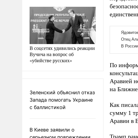
безопасно
единствен
В соцсетях удивились реакции
Вучича на вопрос об
«убийстве русских»
По информ
консультац
Аравией н
на Ближне
Зеленский объяснил отказ
Запада помогать Украине
Как писал
с баллистикой
сумму 1 т
Аравии в 
В Киеве заявили о
Трамп ран
серьезном повреждении