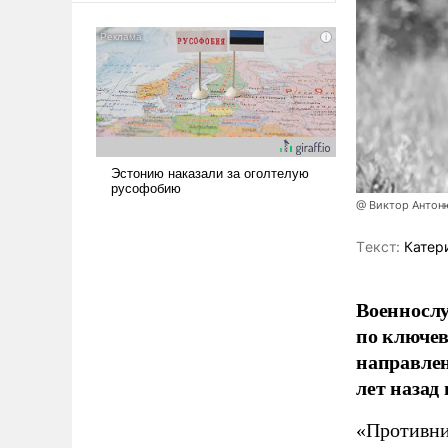
сложна и амбициозна. Однако
и ее реализация радикально
поднимет наши боевые
возможности.
@ Виктор Антон
Tекст:
Катер
Военносл
по ключе
направлен
лет назад
«Противни