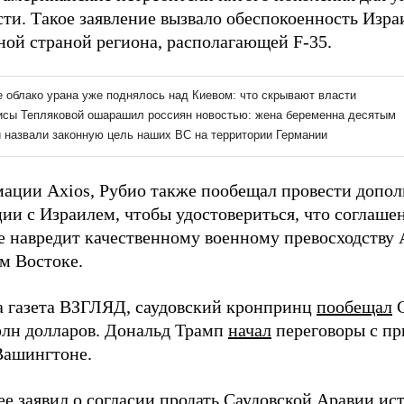
сти. Такое заявление вызвало обеспокоенность Изра
ной страной региона, располагающей F-35.
ации Axios, Рубио также пообещал провести допо
ии с Израилем, чтобы удостовериться, что соглаше
е навредит качественному военному превосходству
м Востоке.
а газета ВЗГЛЯД, саудовский кронпринц
пообещал
С
рлн долларов. Дональд Трамп
начал
переговоры с пр
Вашингтоне.
ее
заявил
о согласии продать Саудовской Аравии ист