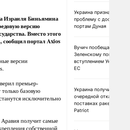
Украина признала
ра Израиля Биньямина
проблему с доступом к
редовую версию
портам Дуная
ударства. Вместо этого
, сообщил портал Axios
Вучич пообещал
Зеленскому помочь со
ные версии
вступлением Украины в
s.
ЕС
верил премьер-
Украина получила
 только базовую
очередной отказ в
останутся исключительно
поставках ракет для
Patriot
 Аравия получит самые
крепления собственной