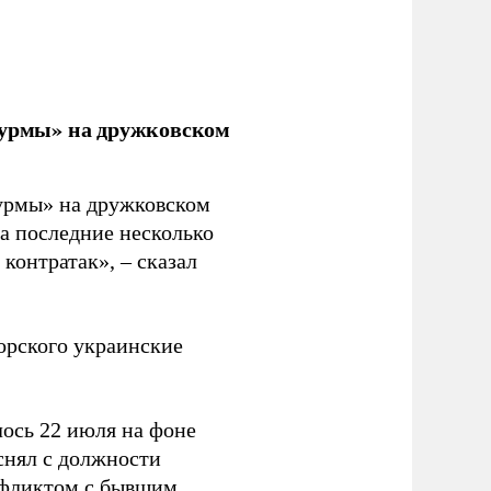
урмы» на дружковском
урмы» на дружковском
за последние несколько
контратак», – сказал
орского украинские
ось 22 июля на фоне
снял с должности
нфликтом с бывшим