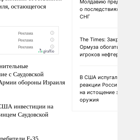
Молдавию предупреди
иля, остающегося
о последствиях выхода
СНГ
The Times: Закрытие
Ормуза обогатило новы
игроков нефтерынка
лнительные
ние с Саудовской
В США испугались
 Армии обороны Израиля
реакции России и Кита
на истощение запасов
оружия
ША инвестиции на
инцем Саудовской
ребители F-35.