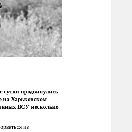
е сутки продвинулись
е на Харьковском
аченных ВСУ несколько
орваться из