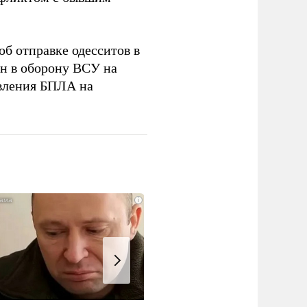
об отправке одесситов в
н в оборону ВСУ на
вления БПЛА на
i