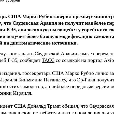
ий Зубарев
тарь США Марко Рубио заверил премьер-минист
, что Саудовская Аравия не получит наиболее пе
ля F-35, аналогичную имеющейся у еврейского гос
во получит более базовую модификацию самолета
й на дипломатические источники.
дут поставлять Саудовской Аравии самые современ
лей F-35, сообщает
ТАСС
со ссылкой на портал Axio
 издания, госсекретарь США Марко Рубио лично за
Израиля Биньямина Нетаньяху, что Эр-Рияд получит
ию этих самолетов, а наиболее передовые версии 
жении Израиля.
зидент США Дональд Трамп обещал, что Саудовская
 американские истребители пятого поколения для у