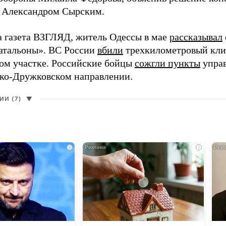
 Александром Сырским.
а газета ВЗГЛЯД, житель Одессы в мае
рассказывал
атальоны». ВС России
вбили
трехкилометровый кли
ом участке. Российские бойцы
сожгли пункты
упра
ко-Дружковском направлении.
И (7)
▼
i
i