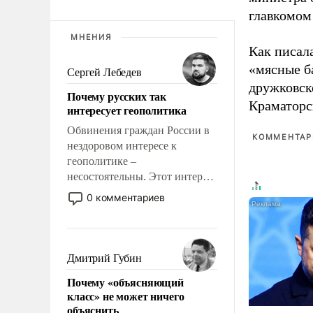
главкомом
МНЕНИЯ
Как писал
«мясные б
Сергей Лебедев
дружковск
Почему русских так
Краматорс
интересует геополитика
Обвинения граждан России в
КОММЕНТАРИ
нездоровом интересе к
геополитике –
несостоятельны. Этот интерес
рационален и прагматичен. Он
0 комментариев
обусловлен тысячелетним
опытом выживания в крайне
непростых условиях и
фундаментальным знанием,
Дмитрий Губин
что мировая политика имеет
Почему «объясняющий
свойство заявляться на порог
класс» не может ничего
нашего дома.
объяснить