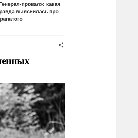
Генерал-провал»: какая
"Королева марафонов"
равда выяснилась про
привыкает к нищете и
рапатого
тюремной зарплате в 6,
тысяч
ленных