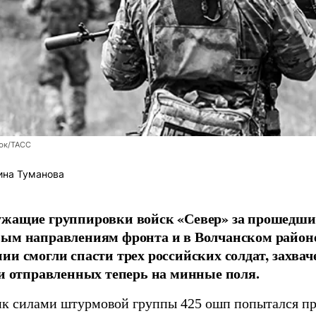
юк/ТАСС
ина Туманова
ужащие группировки войск «Север» за прошедши
вым направлениям фронта и в Волчанском район
ии смогли спасти трех российских солдат, захв
 и отправленных теперь на минные поля.
к силами штурмовой группы 425 ошп попытался пр