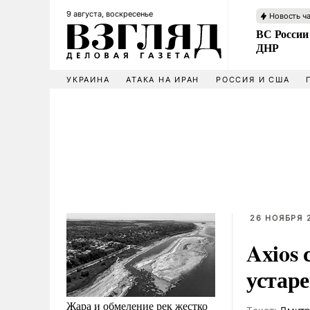
9 августа, воскресенье
Новость ч
ВС России
ДНР
УКРАИНА
АТАКА НА ИРАН
РОССИЯ И США
26 НОЯБРЯ 2
Axios
устар
Жара и обмеление рек жестко