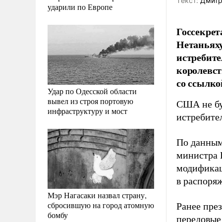
Tекст:
Дмитр
ударили по Европе
Госсекре
Нетаньяху
истребите
королевст
со ссылко
Удар по Одесской области
вывел из строя портовую
США не бу
инфраструктуру и мост
истребите
По данным
министра 
модификац
в распоря
Мэр Нагасаки назвал страну,
сбросившую на город атомную
Ранее пре
бомбу
передовые