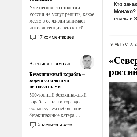
Кто зака
Уже несколько столетий в
Монако?
России не могут решить, какое
связь с 
место в ее жизни занимает
интеллигенция, кто к ней
принадлежит, а кого из нее
17 комментариев
исключили с правом
9 АВГУСТА 2
восстановления и без оного. И
чем она отличается от просто
«Севе
образованных людей. Иногда
Александр Тимохин
росси
казалось, что эти вопросы
Безэкипажный корабль –
решены раз и навсегда, но –
задача со многими
нет, не решены.
неизвестными
500-тонный безэкипажный
корабль – нечто гораздо
большее, чем небольшие
безэкипажные катера,
применение которых уже
5 комментариев
стало обыденностью. Задача по
созданию такого корабля очень