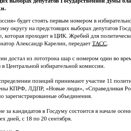
их выборах депутатов Государственной думы бла
и.
оссия» будет стоять первым номером в избирательн
ому округу на предстоящих выборах депутатов Гос
е, которая проходит в ЦИК. Жребий для политическ
енатор Александр Карелин, передает
ТАСС
.
сии достал из лототрона шар с номером один во вр
 в Центральной избирательной комиссии.
аспределении позиций принимают участие 11 полити
ены КПРФ, ЛДПР, «Новые люди», «Справедливая Ро
о зарегистрированные объединения.
е за кандидатов в Госдуму состоится в начале осен
ех дней, с 18 по 20 сентября.