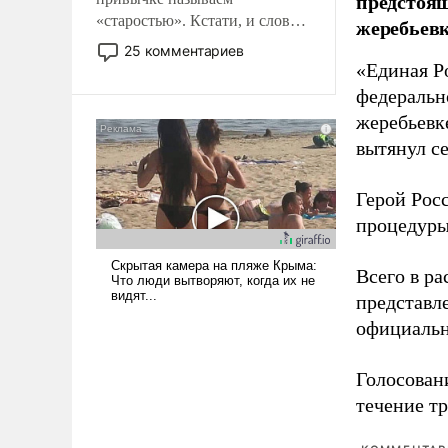
предстоящ
«старостью». Кстати, и слово-
жеребьевк
то это уже стараются не
25 комментариев
использовать – так же, как
«Единая Р
«бабка», «дед», – хотя бы в
федеральн
образованной среде, потому
жеребьевк
что оно уже несет негативные
вытянул с
коннотации.
Герой Рос
процедуры
Всего в р
представл
официальн
Голосовани
течение тр