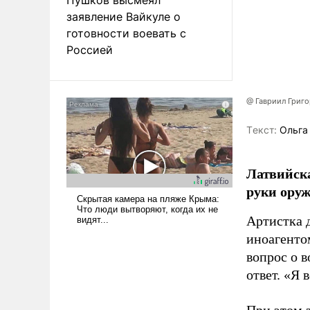
заявление Вайкуле о
готовности воевать с
Россией
@ Гавриил Григ
Tекст:
Ольга
Латвийска
руки оруж
Артистка 
иноагентом
вопрос о 
ответ. «Я 