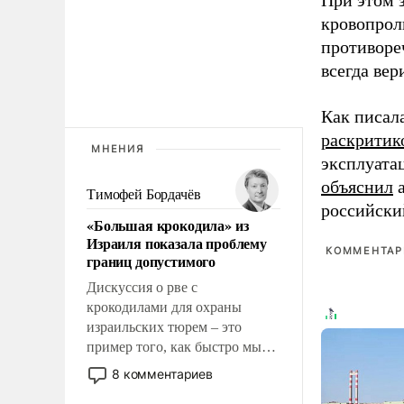
При этом з
кровопрол
противоре
всегда вер
Как писал
раскритик
МНЕНИЯ
эксплуата
объяснил
а
Тимофей Бордачёв
российски
«Большая крокодила» из
Израиля показала проблему
КОММЕНТАРИ
границ допустимого
Дискуссия о рве с
крокодилами для охраны
израильских тюрем – это
пример того, как быстро мы
двигаемся по пути
8 комментариев
революционных изменений.