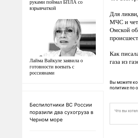
руками поймал БПЛА со
взрывчаткой
Для ликви
МЧС и чет
Омской об
происшест
Как писал
Лайма Вайкуле заявила о
газа из га
готовности воевать с
россиянами
Вы можете к
политике по 
Беспилотники ВС России
поразили два сухогруза в
Черном море