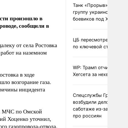
Танк «Прорыв» уничто
группу украинских
асти произошло в
боевиков под Харьково
роводе, сообщили в
ЦБ пересмотрел прогно
алеку от села Ростовка
по ключевой ставке
 работ на наземном
WP: Трамп отчитал
стовка в ходе
Хегсета за нехватку ра
шло возгорание газа.
причины инцидента
Спецслужбы Грузии
возбудили дело о
саботаже из-за фейков
ка МЧС по Омской
про россиян
лий Хоценко уточнил,
го газопровода-отвода.