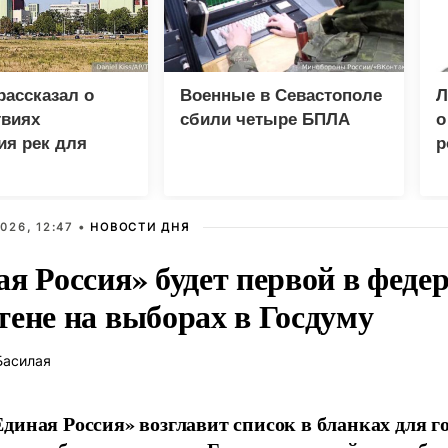
рассказал о
Военные в Севастополе
Л
твиях
сбили четыре БПЛА
о
ия рек для
р
и Украины
026, 12:47 •
НОВОСТИ ДНЯ
ая Россия» будет первой в феде
тене на выборах в Госдуму
Басилая
диная Россия» возглавит список в бланках для г