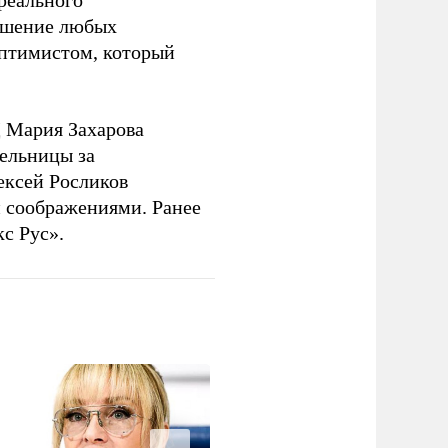
 реального
решение любых
оптимистом, который
 Мария Захарова
ельницы за
ексей Росликов
 соображениями. Ранее
с Рус».