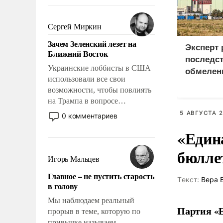
То, что несколько лет назад
было образом для
псевдонаучной фантастики,
Сергей Миркин
стало всерьез обсуждаемой
Зачем Зеленский лезет на
идеей.
Эксперт 
Ближний Восток
последс
Украинские лоббисты в США
обмелен
использовали все свои
Европы 
возможности, чтобы повлиять
на Трампа в вопросе
предоставления вооружений
5 АВГУСТА 2
0 комментариев
своим нанимателям. Вероятно,
«Един
кому-то из тех, кто
консультирует Киев, пришла в
бюлле
голову мысль: хорошо бы
Игорь Мальцев
продемонстрировать, что
Главное – не пустить старость
Украина вступила в
Tекст:
Вера 
в голову
вооруженное противостояние
с Ираном.
Мы наблюдаем реальный
Партия «Е
прорыв в теме, которую по
привычке называем