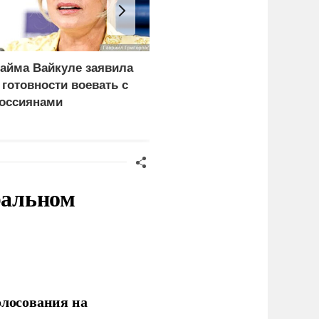
айма Вайкуле заявила
Пушков высмеял
 готовности воевать с
заявление Вайкуле о
оссиянами
готовности воевать с
Россией
ральном
олосования на