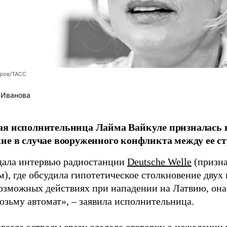
оров/ТАСС
 Иванова
я исполнительница Лайма Вайкуле призналась в
ие в случае вооруженного конфликта между ее ст
дала интервью радиостанции
Deutsche Welle
(призна
), где обсудила гипотетическое столкновение двух 
возможных действиях при нападении на Латвию, она
возьму автомат», – заявила исполнительница.