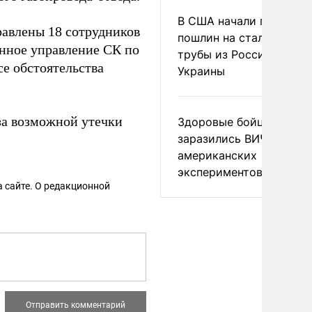
В США начали пересмо
равлены 18 сотрудников
пошлин на стальные
нное управление СК по
трубы из России и с
се обстоятельства
Украины
за возможной утечки
Здоровые бойцы ВСУ
заразились ВИЧ после
американских
экспериментов
 сайте. О редакционной