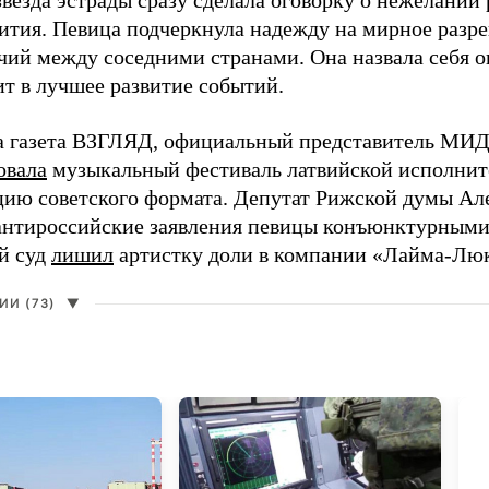
везда эстрады сразу сделала оговорку о нежелании
ития. Певица подчеркнула надежду на мирное раз
чий между соседними странами. Она назвала себя 
ит в лучшее развитие событий.
а газета ВЗГЛЯД, официальный представитель МИД
овала
музыкальный фестиваль латвийской исполнит
цию советского формата. Депутат Рижской думы Ал
нтироссийские заявления певицы конъюнктурными
й суд
лишил
артистку доли в компании «Лайма-Люк
И (73)
▼