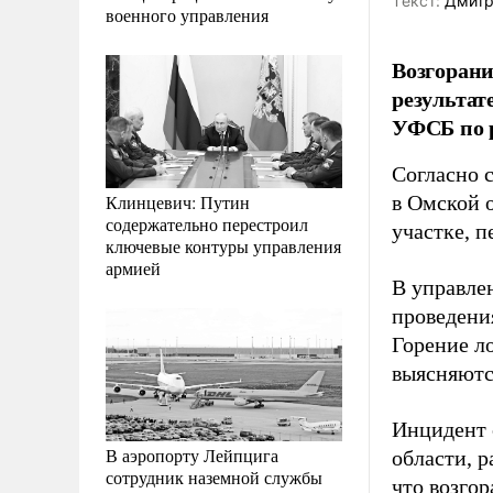
Tекст:
Дмитр
военного управления
Возгорани
результат
УФСБ по 
Согласно 
Клинцевич: Путин
в Омской 
содержательно перестроил
участке, 
ключевые контуры управления
армией
В управле
проведени
Горение л
выясняютс
Инцидент 
В аэропорту Лейпцига
области, 
сотрудник наземной службы
что возго