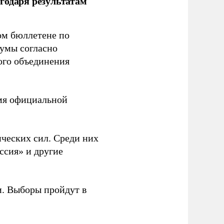
годаря результатам
ом бюллетене по
думы согласно
ого объединения
емя официальной
ческих сил. Среди них
ссия» и другие
и. Выборы пройдут в