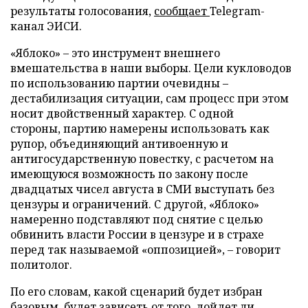
результаты голосования,
сообщает
Telegram-
канал ЭИСИ.
«Яблоко» – это инструмент внешнего
вмешательства в наши выборы. Цели кукловодов
по использованию партии очевидны –
дестабилизация ситуации, сам процесс при этом
носит двойственный характер. С одной
стороны, партию намерены использовать как
рупор, объединяющий антивоенную и
антигосударственную повестку, с расчетом на
имеющуюся возможность по закону после
двадцатых чисел августа в СМИ выступать без
цензуры и ограничений. С другой, «Яблоко»
намеренно подставляют под снятие с целью
обвинить власти России в цензуре и в страхе
перед так называемой «оппозицией», – говорит
политолог.
По его словам, какой сценарий будет избран
базовым, будет зависеть от того, дойдет ли