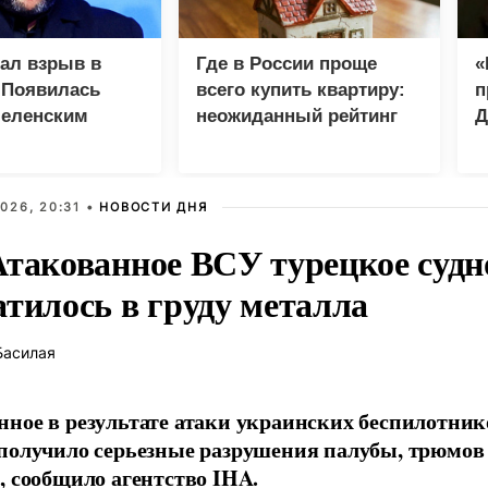
зал взрыв в
Где в России проще
«
 Появилась
всего купить квартиру:
п
Зеленским
неожиданный рейтинг
Д
026, 20:31 •
НОВОСТИ ДНЯ
Атакованное ВСУ турецкое судн
атилось в груду металла
Басилая
ное в результате атаки украинских беспилотник
получило серьезные разрушения палубы, трюмов
, сообщило агентство IHA.