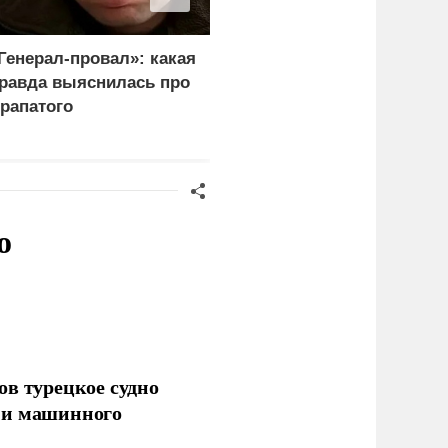
Генерал-провал»: какая
Рубио оправдался за
равда выяснилась про
переговоры с Россией
рапатого
перед Западом
о
ов турецкое судно
 и машинного