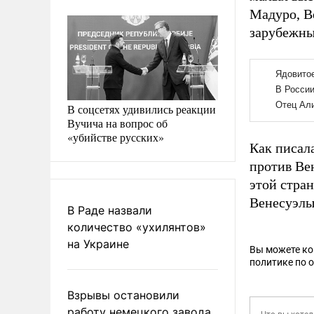
Мадуро, В
зарубежны
В соцсетях удивились реакции
Вучича на вопрос об
«убийстве русских»
Как писал
против Ве
этой стра
Венесуэлы
В Раде назвали
количество «ухилянтов»
на Украине
Вы можете к
политике по 
Взрывы остановили
работу немецкого завода