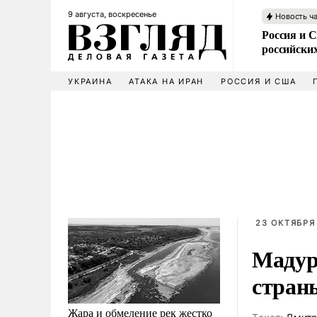
9 августа, воскресенье
Новость ч
Россия и 
российских
УКРАИНА
АТАКА НА ИРАН
РОССИЯ И США
23 ОКТЯБРЯ
Мадур
стран
Жара и обмеление рек жестко