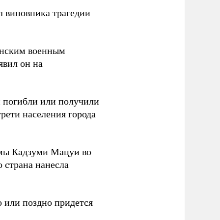
л виновника трагедии
канским военным
аявил он на
ки погибли или получили
трети населения города
мы Кадзуми Мацуи во
о страна нанесла
 или поздно придется