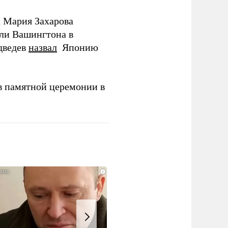
Д Мария Захарова
ли Вашингтона в
дведев
назвал
Японию
в памятной церемонии в
i