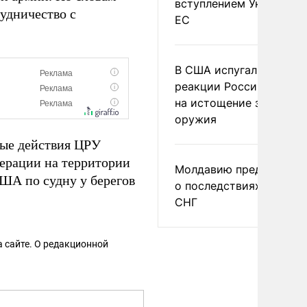
вступлением Украины в
удничество с
ЕС
В США испугались
реакции России и Кита
на истощение запасов
оружия
ые действия ЦРУ
ерации на территории
Молдавию предупреди
ША по судну у берегов
о последствиях выхода
СНГ
 сайте. О редакционной