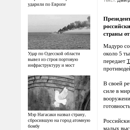
Tекст:
Дмитр
ударили по Европе
Президент
российски
страны от
Мадуро со
Удар по Одесской области
около 5 т
вывел из строя портовую
передает
инфраструктуру и мост
противоде
В своей р
силе в мир
вооружени
готовност
Мэр Нагасаки назвал страну,
сбросившую на город атомную
Российски
бомбу
малых выс