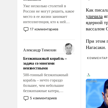
Уже несколько столетий в
Как писал
России не могут решить, какое
уличила
яп
место в ее жизни занимает
интеллигенция, кто к ней
ядерной т
принадлежит, а кого из нее
вассалом C
17 комментариев
исключили с правом
восстановления и без оного. И
При этом 
чем она отличается от просто
Нагасаки.
образованных людей. Иногда
Александр Тимохин
казалось, что эти вопросы
Безэкипажный корабль –
КОММЕНТАРИ
решены раз и навсегда, но –
задача со многими
нет, не решены.
неизвестными
500-тонный безэкипажный
корабль – нечто гораздо
большее, чем небольшие
безэкипажные катера,
применение которых уже
5 комментариев
стало обыденностью. Задача по
созданию такого корабля очень