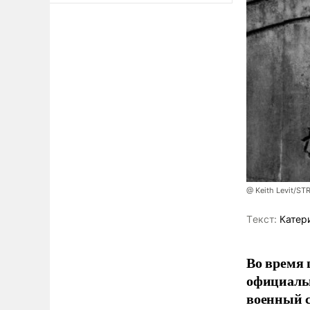
@ Keith Levit/ST
Tекст:
Катер
Во время 
официальн
военный с