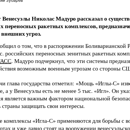
ий Зубарев
 Венесуэлы Николас Мадуро рассказал о существ
х переносных ракетных комплексов, предназна
 внешних угроз.
общил о том, что в распоряжении Боливарианской 
ыс. российских переносных зенитных ракетных комп
ТАСС
. Мадуро подчеркнул, что эти системы предназ
йствия возможным военным угрозам со стороны С
ечи глава государства отметил: «Мощь «Иглы-С» из
е, а у Венесуэлы есть не менее 5 тыс. «Игл». Он ука
я является важным фактором национальной безопа
ь страны защищать свои интересы.
е комплексы «Игла-С» применяются для борьбы с 
отах и уже давно стоят на вооружении венесуэльск