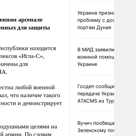
Украина признала
енном арсенале
проблему с доступом к
ченных для защиты
портам Дуная
Республики находится
В МИД заявили о прямо
лексов «Игла-С»,
военной помощи Румы
начены для
Украине
ША.
Госдеп сообщил о
вестна любой военной
передаче Украине раке
зал, что наличие такого
ATACMS из Турции
сности и демонстрирует
Вучич пообещал
воздушными целями на
Зеленскому помочь со
ой армии. По словам