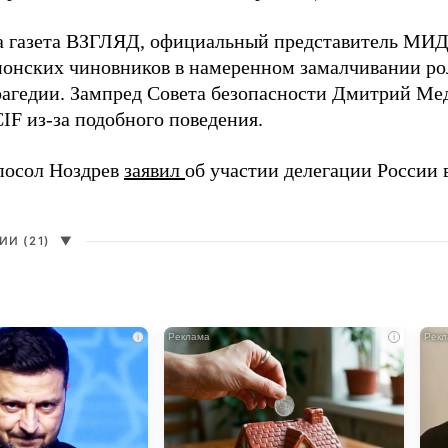
а газета ВЗГЛЯД, официальный представитель МИ
онских чиновников в намеренном замалчивании ро
рагедии. Зампред Совета безопасности Дмитрий Ме
IF из-за подобного поведения.
посол Ноздрев
заявил
об участии делегации России 
И (21)
▼
i
i