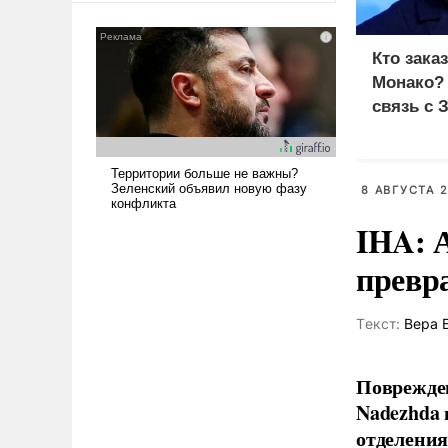
сложна и амбициозна. Однако
и ее реализация радикально
Кто зака
поднимет наши боевые
Монако?
возможности.
связь с 
8 АВГУСТА 2
IHA: 
превр
Tекст:
Вера 
Поврежден
Nadezhda 
отделения