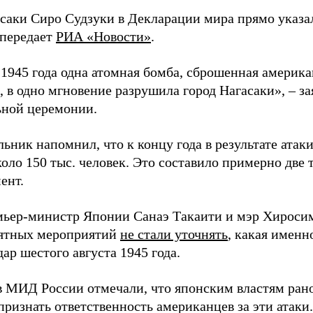
асаки Сиро Судзуки в Декларации мира прямо указа
 передает
РИА «Новости»
.
а 1945 года одна атомная бомба, сброшенная амери
 в одно мгновение разрушила город Нагасаки», – з
ной церемонии.
ьник напомнил, что к концу года в результате ата
оло 150 тыс. человек. Это составило примерно две 
ент.
мьер-министр Японии Санаэ Такаити и мэр Хироси
ятных мероприятий
не стали уточнять
, какая именн
ар шестого августа 1945 года.
в МИД России отмечали, что японским властям рано
ризнать ответственность американцев за эти атаки.