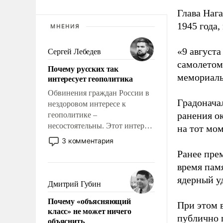
Глава Наг
1945 года,
МНЕНИЯ
«9 август
Сергей Лебедев
самолетом,
Почему русских так
мемориаль
интересует геополитика
Обвинения граждан России в
Градоначал
нездоровом интересе к
ранения ок
геополитике –
несостоятельны. Этот интерес
на тот мом
рационален и прагматичен. Он
3 комментария
обусловлен тысячелетним
Ранее пре
опытом выживания в крайне
время пам
непростых условиях и
ядерный уд
фундаментальным знанием,
Дмитрий Губин
что мировая политика имеет
Почему «объясняющий
свойство заявляться на порог
При этом 
класс» не может ничего
нашего дома.
публично п
объяснить