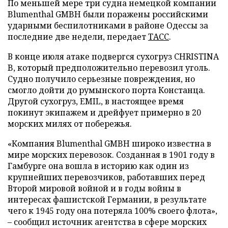
По меньшей мере три судна немецкой компании
Blumenthal GMBH были поражены российскими
ударными беспилотниками в районе Одессы за
последние две недели, передает
ТАСС
.
В конце июля атаке подвергся сухогруз CHRISTINA
B, который предположительно перевозил уголь.
Судно получило серьезные повреждения, но
смогло дойти до румынского порта Констанца.
Другой сухогруз, EMIL, в настоящее время
покинут экипажем и дрейфует примерно в 20
морских милях от побережья.
«Компания Blumenthal GMBH широко известна в
мире морских перевозок. Созданная в 1901 году в
Гамбурге она вошла в историю как один из
крупнейших перевозчиков, работавших перед
Второй мировой войной и в годы войны в
интересах фашистской Германии, в результате
чего к 1945 году она потеряла 100% своего флота»,
– сообщил источник агентства в сфере морских