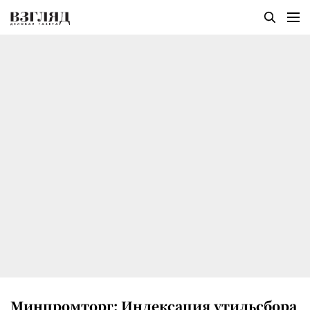
Минпромторг: Индексация утильсбора