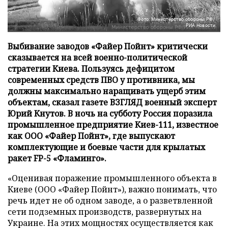
Фото: Министерство обороны РФ/
РИА Новости
Выбивание заводов «Файер Пойнт» критически
сказывается на всей военно-политической
стратегии Киева. Пользуясь дефицитом
современных средств ПВО у противника, мы
должны максимально наращивать ущерб этим
объектам, сказал газете ВЗГЛЯД военный эксперт
Юрий Кнутов. В ночь на субботу Россия поразила
промышленное предприятие Киев-111, известное
как ООО «Файер Пойнт», где выпускают
комплектующие и боевые части для крылатых
ракет FP-5 «Фламинго».
«Оценивая поражение промышленного объекта в
Киеве (ООО «Файер Пойнт»), важно понимать, что
речь идет не об одном заводе, а о разветвленной
сети подземных производств, развернутых на
Украине. На этих мощностях осуществляется как