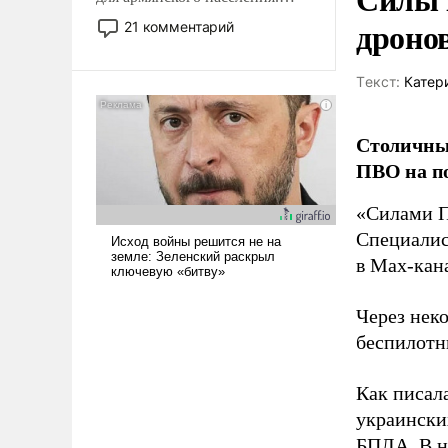
Мир, где политические
дроно
21 комментарий
прожекты будут безусловно
оплачиваться за счет
Tекст:
Катер
российских
налогоплательщиков и где
Еревану за свои поступки не
Столичны
нужно отвечать.
ПВО на по
«Силами П
Специалис
в Max-кан
Через нек
беспилотн
Как писал
украински
БПЛА. В н