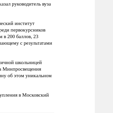
казал руководитель вуза
ческий институт
Среди первокурсников
м в 200 баллов, 23
упающему с результатами
оличной школьницей
ва Минпросвещения
ну об этом уникальном
упления в Московский