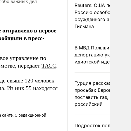
особо важных дел
Reuters: США попросил
Россию освободить
осужденного американ
Гилмана
 отправлено в первое
ообщили в пресс-
В МВД Польши назвали
депортацию украинцев
рвое управление по
идиотской идеей
мстве, передает
ТАСС
.
де свыше 120 человек
Турция рассказала о
. Из них 55 находятся
просьбах Европы
поставить газ, но не
российский
 сайте. О редакционной
Подросток получил