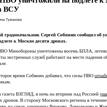
в ВСУ
ина Туманова
й градоначальник Сергей Собянин сообщил об 
длете к Москве десяти дронах.
ВО Минобороны уничтожены восемь БПЛА, летевш
ты экстренных служб работают на месте падения о
але.
оторое время Собянин добавил, что силы ПВО
отраб
икам.
а газета ВЗГЛЯД, в ночь на вторник над Россией
ун
х дронов. В сторону Московского региона в течени
очь на среду аэропорты Внуково, Домодедово и Жу