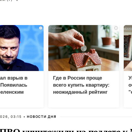
i
i
зал взрыв в
Где в России проще
У
 Появилась
всего купить квартиру:
о
Зеленским
неожиданный рейтинг
"
с
026, 03:15 •
НОВОСТИ ДНЯ
ПВО уничтожили на подлете к 