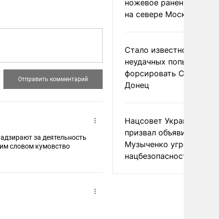
ножевое ранение в дра
на севере Москвы
Стало известно о
неудачных попытках ВС
форсировать Северски
Донец
Нацсовет Украины по Т
призвал объявить
 надзирают за деятельность
Музыченко угрозой
ним словом кумовство
нацбезопасности