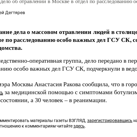
дело об отравлении в Москве в отдел по расследованию 
ей Дегтярев
ание дела о массовом отравлении людей в столице
е по расследованию особо важных дел ГСУ СК, с
домства.
едственно-оперативная группа, дело передано в пе
анию особо важных дел ГСУ СК, подчеркнули в ведо
мэра Москвы Анастасия Ракова сообщила, что в горо
ь
за медицинской помощью с симптомами ботулизма
состоянии, а 30 человек – в реанимации.
омментировать материалы газеты ВЗГЛЯД,
зарегистрировавшись
на
отношению к комментариям читайте
здесь
.