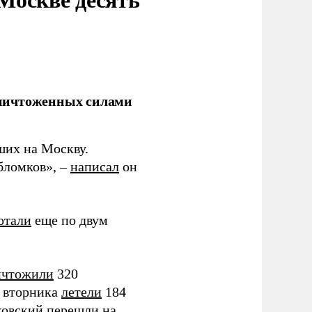
уничтоженных силами
их на Москву.
бломков», –
написал
он
отали
еще по двум
ичтожили
320
е вторника
летели
184
ковский
перешли
на