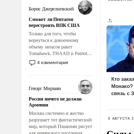
мужественным и твердым под
ударами судьбы, брать на себя
Борис Джерелиевский
ответственность, помогать
Сможет ли Пентагон
слабым, идти вперед и
перестроить ВПК США
адаптироваться.
Только для того, чтобы
вернуться к довоенному
объему запасов ракет
Tomahawk, THAAD и Patriot
США потребуется более трех
4 комментария
лет. Даже небольшая война с
Ираном опустошила
Кто зака
американские арсеналы.
Монако?
Сложившаяся ситуация
Геворг Мирзаян
означает многолетний период
связь с 
Россия ничего не должна
уязвимости США, например,
Армении
перед Китаем.
Москва системно и жестко
5 АВГУСТА 2
разрушает тот фантастический
мир, который Пашинян рисует
Силы 
для армянского населения.