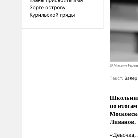
Зорге острову
Курильской гряды
@ Михаил Терещ
Tекст:
Валер
Школьниц
по итогам
Московско
Ливанов.
«Девочка, 