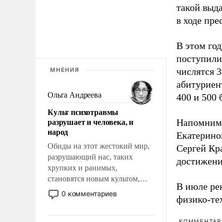
такой выда
в ходе пр
В этом го
поступили
числятся 3
МНЕНИЯ
абитуриен
Ольга Андреева
400 и 500 
Культ психотравмы
разрушает и человека, и
Напомним
народ
Екатерино
Обиды на этот жестокий мир,
Сергей Кр
разрушающий нас, таких
достижени
хрупких и ранимых,
становятся новым культом,
В июле ре
постепенно вытесняя и
0 комментариев
физико-те
отменяя традиционное
требование к человеку – быть
КОММЕНТАРИ