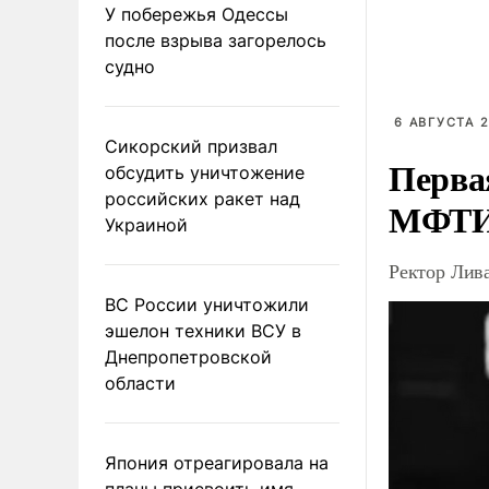
У побережья Одессы
после взрыва загорелось
судно
6 АВГУСТА 2
Сикорский призвал
Перва
обсудить уничтожение
российских ракет над
МФТ
Украиной
Ректор Лив
ВС России уничтожили
эшелон техники ВСУ в
Днепропетровской
области
Япония отреагировала на
планы присвоить имя