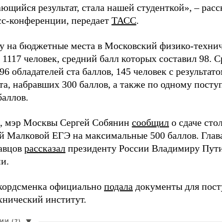
ющийся результат, стала нашей студенткой», – расс
есс-конференции, передает
ТАСС
.
ду на бюджетные места в Московский физико-техни
 1117 человек, средний балл которых составил 98. 
96 обладателей ста баллов, 145 человек с результато
та, набравших 300 баллов, а также по одному пост
баллов.
, мэр Москвы Сергей Собянин
сообщил
о сдаче ст
й Малковой ЕГЭ на максимальные 500 баллов. Гла
авцов
рассказал
президенту России Владимиру Пути
и.
кордсменка официально
подала
документы для пост
хнический институт.
И (7)
▼