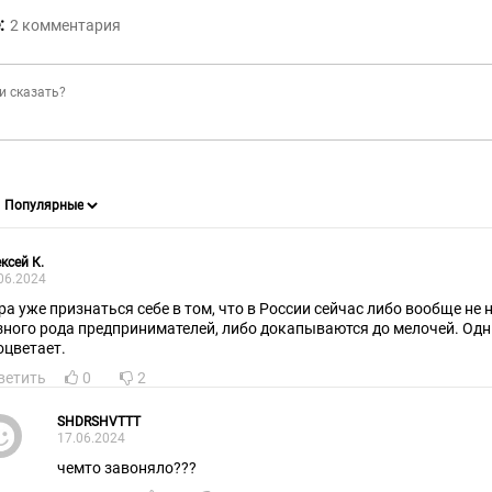
:
2
комментария
ксей К.
06.2024
ра уже признаться себе в том, что в России сейчас либо вообще не
зного рода предпринимателей, либо докапываются до мелочей. Од
оцветает.
ветить
0
2
SHDRSHVTTT
17.06.2024
чемто завоняло???