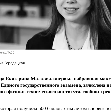
енко/ТАСС
ия Городецкая
а Екатерина Малкова, впервые набравшая макс
 Единого государственного экзамена, зачислена н
го физико-технического института, сообщил рек
которая получила 500 баллов этим летом впервые в