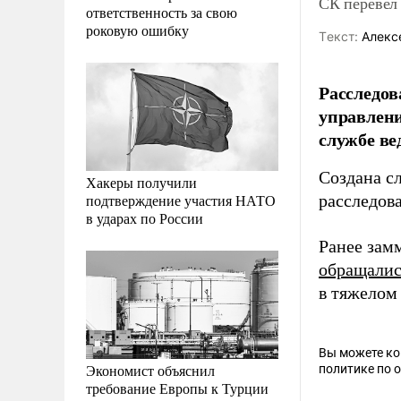
СК перевел 
ответственность за свою
роковую ошибку
Tекст:
Алекс
Расследов
управлени
службе ве
Создана сл
Хакеры получили
подтверждение участия НАТО
расследов
в ударах по России
Ранее зам
обращалис
в тяжелом 
Вы можете к
Экономист объяснил
политике по 
требование Европы к Турции