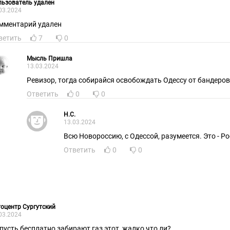
ьзователь удален
03.2024
мментарий удален
ветить
7
0
Мысль Пришла
13.03.2024
Ревизор, тогда собирайся освобождать Одессу от бандеров
Ответить
0
0
H.C.
13.03.2024
Всю Новороссию, с Одессой, разумеется. Это - Ро
Ответить
0
0
оцентр Сургутский
03.2024
 пусть бесплатно забирают газ этот, жалко что ли?