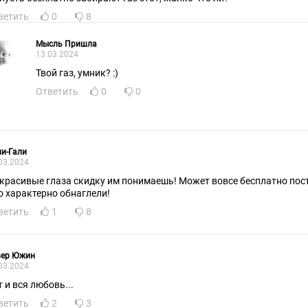
ветить
0
8
Мысль Пришла
13.03.2024
Твой газ, умник? :)
Ответить
0
0
и-Гали
03.2024
 красивые глаза скидку им понимаешь! Может вовсе бесплатно пос
о характерно обнаглели!
ветить
1
8
вер Южин
03.2024
т и вся любовь...
ветить
2
3