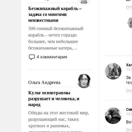
казалось, что эти вопросы
Безэкипажный корабль –
От
решены раз и навсегда, но –
задача со многими
нет, не решены.
неизвестными
500-тонный безэкипажный
корабль – нечто гораздо
большее, чем небольшие
безэкипажные катера,
применение которых уже
4 комментария
стало обыденностью. Задача по
Хал
созданию такого корабля очень
13.
сложна и амбициозна. Однако
За
и ее реализация радикально
Ольга Андреева
Чт
поднимет наши боевые
От
Культ психотравмы
возможности.
разрушает и человека, и
народ
Се
Обиды на этот жестокий мир,
13.
разрушающий нас, таких
Во
хрупких и ранимых,
От