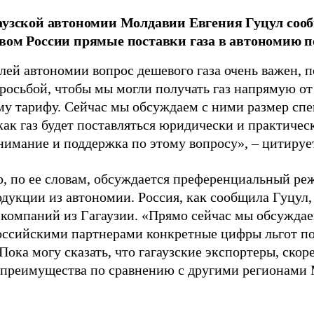
аузской автономии Молдавии Евгения Гуцул сооб
вом России прямые поставки газа в автономию 
лей автономии вопрос дешевого газа очень важен, п
просьбой, чтобы мы могли получать газ напрямую от
у тарифу. Сейчас мы обсуждаем с ними размер спе
как газ будет поставляться юридически и практичес
нимание и поддержка по этому вопросу», – цитируе
о, по ее словам, обсуждается преференциальный ре
одукции из автономии. Россия, как сообщила Гуцул,
 компаний из Гагаузии. «Прямо сейчас мы обсуждае
ссийскими партнерами конкретные цифры льгот по
 Пока могу сказать, что гагаузские экспортеры, скор
 преимущества по сравнению с другими регионами 