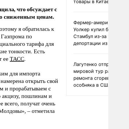
товары в Китае
щила, что обсуждает с
по сниженным ценам.
Фермер-американец
оэтому я обратилась к
Уолкер купил билет в
 Газпрома по
Стамбул из-за угрозы
депортации из России
циального тарифа для
кие тонкости. Есть
т ее
ТАСС
.
Лагутенко отправился в
мировой тур ради
жим для импорта
ремонта сгоревшего
 намерена открыть свой
особняка в США
м и прорабатываем с
 акцизу, пошлинам и
ее всего, получат очень
Молдовы», – отметила