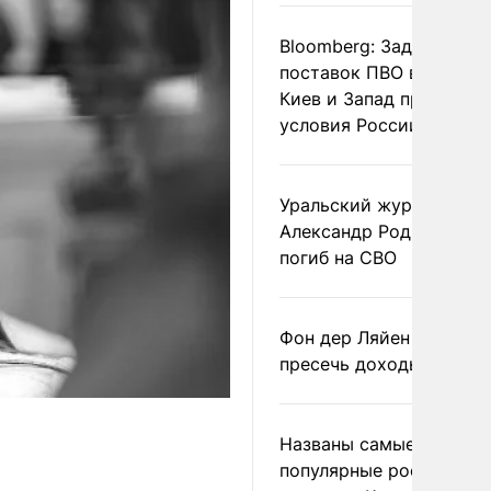
Bloomberg: Задержка
поставок ПВО вынудит
Киев и Запад принять
условия России
Уральский журналист
Александр Родионов
погиб на СВО
Фон дер Ляйен призвал
пресечь доходы России
Названы самые
популярные российски