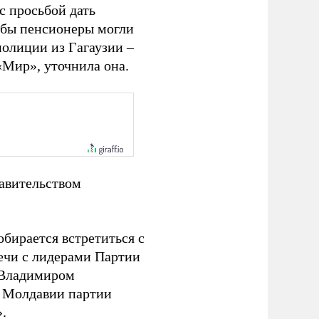
с просьбой дать
обы пенсионеры могли
полиции из Гагаузии –
 «Мир», уточнила она.
авительством
обирается встретиться с
речи с лидерами Партии
 Владимиром
в Молдавии партии
.