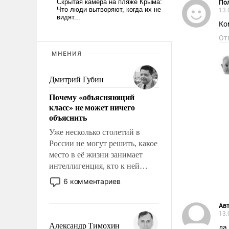
Пол
13.
Ко
От
МНЕНИЯ
Дмитрий Губин
Почему «объясняющий
класс» не может ничего
объяснить
Уже несколько столетий в
России не могут решить, какое
место в её жизни занимает
интеллигенция, кто к ней
принадлежит, а кого из неё
6 комментариев
исключили с правом
восстановления и без оного. И
Авт
чем она отличается от просто
13.
образованных людей. Иногда
Александр Тимохин
да