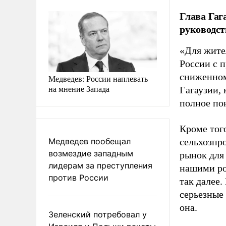
Глава Гаг
руководст
«Для жите
России с 
сниженном
Медведев: России наплевать
на мнение Запада
Гагаузии, 
полное по
Кроме тог
Медведев пообещал
сельхозпр
возмездие западным
рынок для
лидерам за преступления
нашими ро
против России
так далее.
серьезные
она.
Зеленский потребовал у