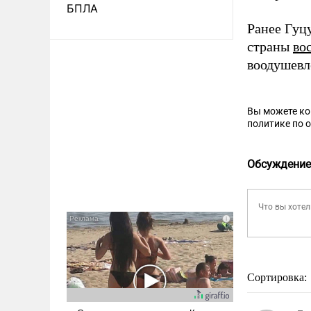
БПЛА
Ранее Гуц
страны
во
воодушевл
Вы можете к
политике по 
Обсуждение
Сортировка: