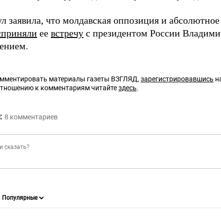
ул заявила, что молдавская оппозиция и абсолютно
сприняли
ее
встречу
с президентом России Владим
ением.
омментировать материалы газеты ВЗГЛЯД,
зарегистрировавшись
на
отношению к комментариям читайте
здесь
.
:
8
комментариев