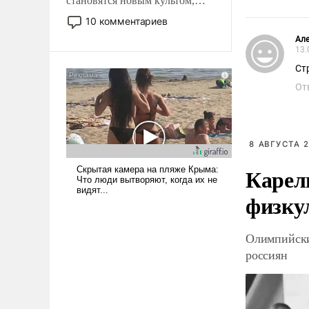
становятся новым культом,
постепенно вытесняя и
10 комментариев
отменяя традиционное
Ал
требование к человеку – быть
13.
мужественным и твердым под
Ст
ударами судьбы, брать на себя
От
ответственность, помогать
слабым, идти вперед и
адаптироваться.
8 АВГУСТА 2
Карел
физку
Олимпийски
россиян