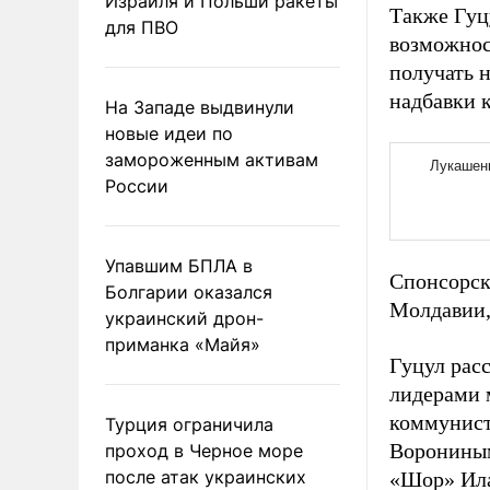
Израиля и Польши ракеты
Также Гуц
для ПВО
возможнос
получать н
надбавки к
На Западе выдвинули
новые идеи по
замороженным активам
России
Упавшим БПЛА в
Спонсорск
Болгарии оказался
Молдавии,
украинский дрон-
приманка «Майя»
Гуцул расс
лидерами 
коммунист
Турция ограничила
Ворониным
проход в Черное море
после атак украинских
«Шор» Ила