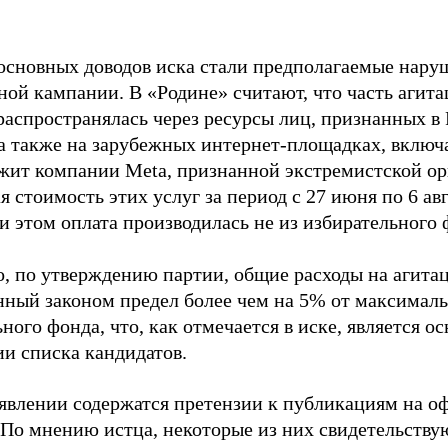
основных доводов иска стали предполагаемые нару
ной кампании. В «Родине» считают, что часть агит
распространялась через ресурсы лиц, признанных 
 а также на зарубежных интернет-площадках, включа
жит компании Meta, признанной экстремистской ор
 стоимость этих услуг за период с 27 июня по 6 ав
и этом оплата производилась не из избирательного 
о, по утверждению партии, общие расходы на агит
нный законом предел более чем на 5% от максималь
ного фонда, что, как отмечается в иске, является 
ии списка кандидатов.
аявлении содержатся претензии к публикациям на о
 По мнению истца, некоторые из них свидетельству