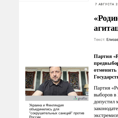
7 АВГУСТА 2
«Роди
агита
Tекст:
Елиза
Партия «Р
предвыбор
отменить 
Государст
Партия «Р
выборов в
допустил 
законодат
экстремиз