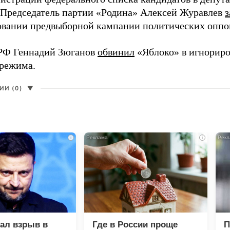
 Председатель партии «Родина» Алексей Журавлев
з
вании предвыборной кампании политических оппо
РФ Геннадий Зюганов
обвинил
«Яблоко» в игнорир
 режима.
И (0)
▼
i
i
зал взрыв в
Где в России проще
П