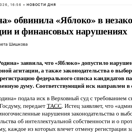
026, 16:56 •
НОВОСТИ ДНЯ
на» обвинила «Яблоко» в незак
ции и финансовых нарушениях
вета Шишкова
одина» заявила, что «Яблоко» допустило наруше
ной агитации, а также законодательства о выбор
регистрацию федерального списка кандидатов па
венную думу. Соответствующий иск направлен в с
одина» подала иск в Верховный суд с требованием с
 Госдуму, передает
ТАСС
. Истец заявляет, что «адм
многочисленные нарушения законодательства о выбор
ельства об интеллектуальной собственности и о про
му, каждое из которых влечет отмену регистрации 