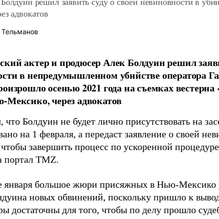
Болдуин решил заявить суду о своей невиновности в уби
ез адвокатов
 Тельманов
кий актер и продюсер Алек Болдуин решил заяви
ости в непредумышленном убийстве оператора Г
роизрошло осенью 2021 года на съемках вестерна 
-Мексико, через адвокатов
 что Болдуин не будет лично присутствовать на зас
ано на 1 февраля, а передаст заявление о своей нев
, чтобы завершить процесс по ускоренной процедур
а портал TMZ.
е января большое жюри присяжных в Нью-Мексико
лдуина новых обвинений, поскольку пришло к вывод
ы достаточны для того, чтобы по делу прошло суде