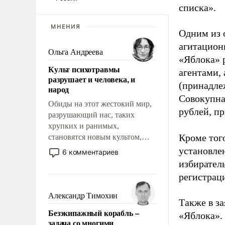
списка».
МНЕНИЯ
Одним из 
агитацион
Ольга Андреева
«Яблока» 
Культ психотравмы
агентами,
разрушает и человека, и
(принадле
народ
Совокупная
Обиды на этот жестокий мир,
рублей, пр
разрушающий нас, таких
хрупких и ранимых,
Кроме тог
становятся новым культом,
постепенно вытесняя и
установле
6 комментариев
отменяя традиционное
избиратель
требование к человеку – быть
регистрац
мужественным и твердым под
ударами судьбы, брать на себя
Александр Тимохин
Также в з
ответственность, помогать
Безэкипажный корабль –
слабым, идти вперед и
«Яблока».
задача со многими