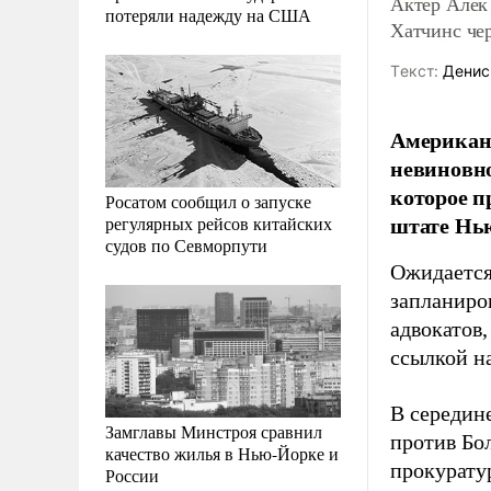
Актер Алек 
потеряли надежду на США
Хатчинс чер
Tекст:
Денис
Американс
невиновн
которое п
Росатом сообщил о запуске
штате Нью
регулярных рейсов китайских
судов по Севморпути
Ожидается,
запланиров
адвокатов
ссылкой н
В середин
Замглавы Минстроя сравнил
против Бо
качество жилья в Нью-Йорке и
прокуратур
России