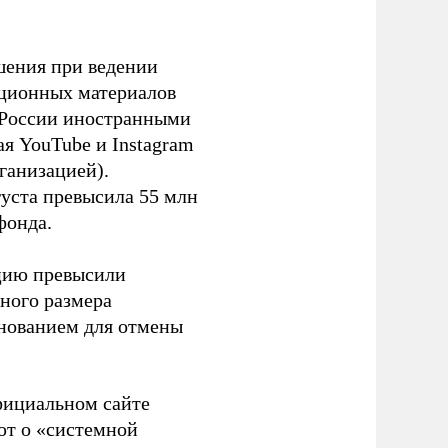
шения при ведении
ационных материалов
в России иностранными
я YouTube и Instagram
ганизацией).
густа превысила 55 млн
фонда.
ацию превысили
ного размера
основанием для отмены
фициальном сайте
ют о «системной