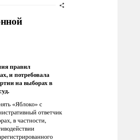
онной
ния правил
ах, и потребовала
ртии на выборах в
уд.
нять «Яблоко» с
инистративный ответчик
ах, в частности,
тиводействии
зарегистрированного