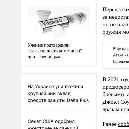
Перед эти
за недоста
но не нажи
оружия мо
Ученые подтвердили
эффективность витамина C
при лечении рака
В 2021 год
На Украине уничтожили
продюсеро
крупнейший склад
боевыми, 
средств защиты Delta Plus
Джоэл Соу
врачам спа
Сенат США одобрил
Ранее
соо
ужесточение санкций