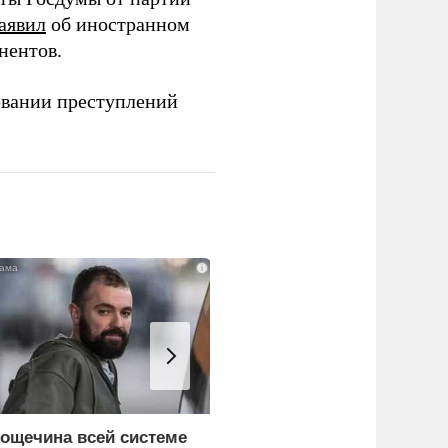
аявил
об иностранном
нентов.
овании преступлений
i
ощечина всей системе
Киев становится