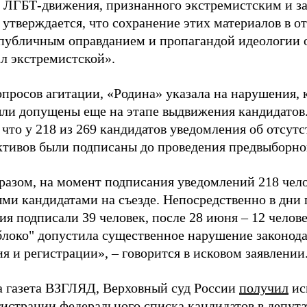
 ЛГБТ-движения, признанного экстремистским и з
 утверждается, что сохранение этих материалов в о
«публичным оправданием и пропагандой идеологии 
ал экстремистской».
просов агитации, «Родина» указала на нарушения, 
ыли допущены еще на этапе выдвижения кандидатов. 
 что у 218 из 269 кандидатов уведомления об отсу
активов были подписаны до проведения предвыборног
разом, на момент подписания уведомлений 218 чело
ми кандидатами на съезде. Непосредственно в дни 
я подписали 39 человек, после 28 июня – 12 челов
блоко" допустила существенное нарушение законода
 и регистрации», – говорится в исковом заявлении
а газета ВЗГЛЯД, Верховный суд России
получил
ис
гистрации федерального списка кандидатов в депут