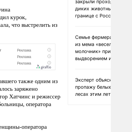
закрыли проходы для
диких животных на
уина
границе с Россией
одил курок,
ала, что выстрелить из
Семье фермера Уолкер
из мема «веселый
молочник» пригрозили
выдворением из Росси
Эксперт объяснил
павшего также одним из
пропажу белых грибов 
алось заряжено
лесах этим летом
тор Хатчинс и режиссер
больницы, оператора
женщины-оператора