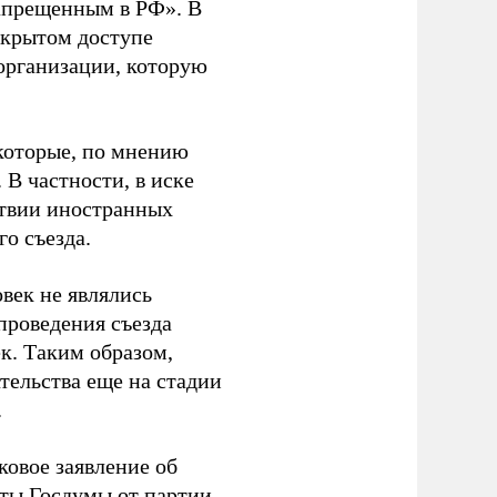
апрещенным в РФ». В
ткрытом доступе
организации, которую
которые, по мнению
В частности, в иске
тствии иностранных
о съезда.
век не являлись
проведения съезда
ек. Таким образом,
тельства еще на стадии
.
ковое заявление об
аты Госдумы от партии