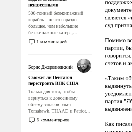
адаптироваться.
поддержке
неизвестными
документе
500-тонный безэкипажный
является 
корабль – нечто гораздо
суд призн
большее, чем небольшие
безэкипажные катера,
применение которых уже
Помимо во
1 комментарий
стало обыденностью. Задача по
партии, б
созданию такого корабля очень
говорится,
сложна и амбициозна. Однако
счетов и 
и ее реализация радикально
Борис Джерелиевский
поднимет наши боевые
Сможет ли Пентагон
«Таким об
возможности.
перестроить ВПК США
выдвинуты
Только для того, чтобы
уведомлени
вернуться к довоенному
партия "Я
объему запасов ракет
выдвижения
Tomahawk, THAAD и Patriot
США потребуется более трех
6 комментариев
Как писал
лет. Даже небольшая война с
Ираном опустошила
отмене ре