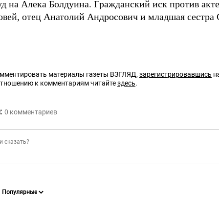
суд на Алека Болдуина. Гражданский иск против акт
овей, отец Анатолий Андросович и младшая сестра 
омментировать материалы газеты ВЗГЛЯД,
зарегистрировавшись
на
отношению к комментариям читайте
здесь
.
:
0
комментариев