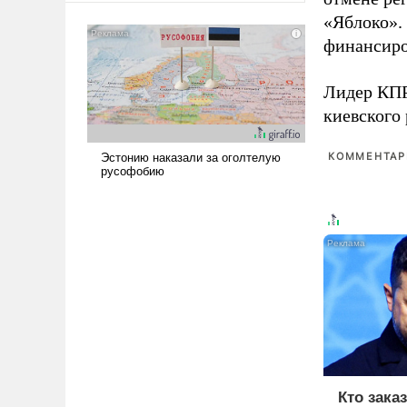
американские арсеналы.
«Яблоко».
Сложившаяся ситуация
финансиро
означает многолетний период
уязвимости США, например,
Лидер КП
перед Китаем.
киевского
КОММЕНТАРИ
Кто зака