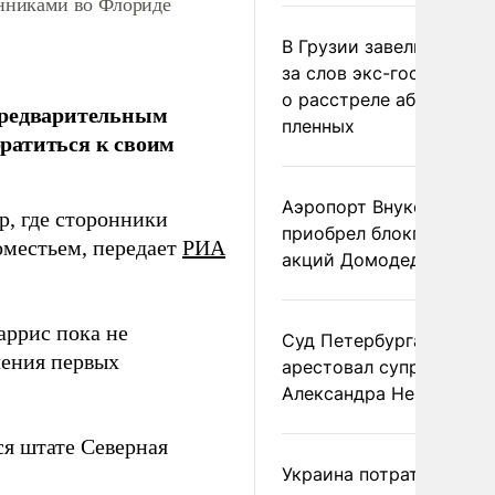
нниками во Флориде
В Грузии завели дело и
за слов экс-госминист
о расстреле абхазских
предварительным
пленных
ратиться к своим
Аэропорт Внуково
р, где сторонники
приобрел блокпакет
оместьем, передает
РИА
акций Домодедово
аррис пока не
Суд Петербурга заочно
ления первых
арестовал супругу
Александра Невзорова
я штате Северная
Украина потратила 1 мл