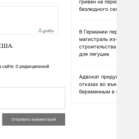
гривен на переименова
безлюдного села
В Германии перекрыли
магистраль из-за
 США.
строительства тоннеле
для лягушек
 сайте. О редакционной
Адвокат предупредил о
отказах во въезде
беременным в США