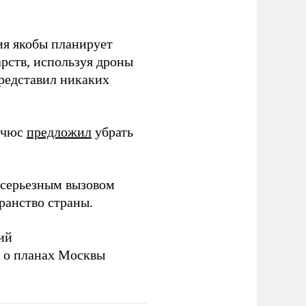
ия якобы планирует
рств, используя дроны
представил никаких
ичюс
предложил
убрать
серьезным вызовом
ранство страны.
ий
а о планах Москвы