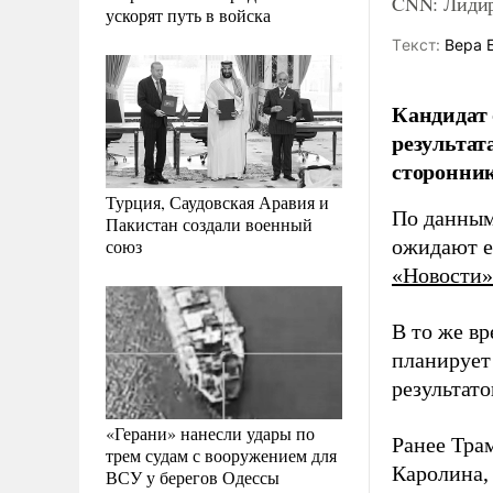
CNN: Лидир
ускорят путь в войска
Tекст:
Вера 
Кандидат 
результат
сторонник
Турция, Саудовская Аравия и
По данным
Пакистан создали военный
союз
ожидают е
«Новости»
В то же в
планирует
результат
«Герани» нанесли удары по
Ранее Тра
трем судам с вооружением для
Каролина,
ВСУ у берегов Одессы