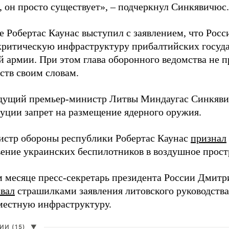
, он просто существует», – подчеркнул Синкявичюс.
е Робертас Каунас выступил с заявлением, что Росс
 критическую инфраструктуру прибалтийских госуда
й армии. При этом глава оборонного ведомства не 
ств своим словам.
дущий премьер-министр Литвы Миндаугас Синкяв
туции запрет на размещение ядерного оружия.
истр обороны республики Робертас Каунас
признал
ение украинских беспилотников в воздушное прост
 месяце пресс-секретарь президента России Дмитр
звал
страшилками заявления литовского руководств
 местную инфраструктуру.
И (15)
▼