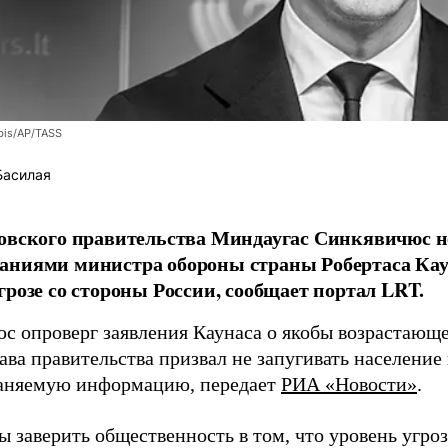
bis/AP/TASS
Басилая
овского правительства Миндаугас Синкявичюс не
аниями министра обороны страны Робертаса Кау
грозе со стороны России, сообщает портал LRT.
с опроверг заявления Каунаса о якобы возрастающе
ава правительства призвал не запугивать население
аняемую информацию, передает
РИА «Новости»
.
ы заверить общественность в том, что уровень угро