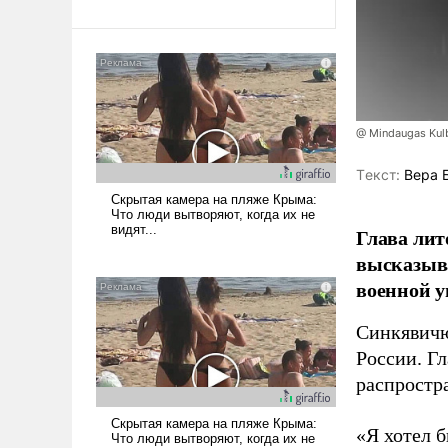
@ Mindaugas Kul
Tекст:
Вера 
Глава лит
высказыв
военной у
Синкявичю
России. Гл
распростр
«Я хотел б