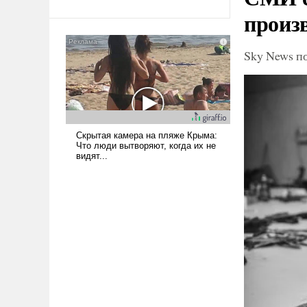
Ираном опустошила
произ
американские арсеналы.
Сложившаяся ситуация
Sky News п
означает многолетний период
уязвимости США, например,
перед Китаем.