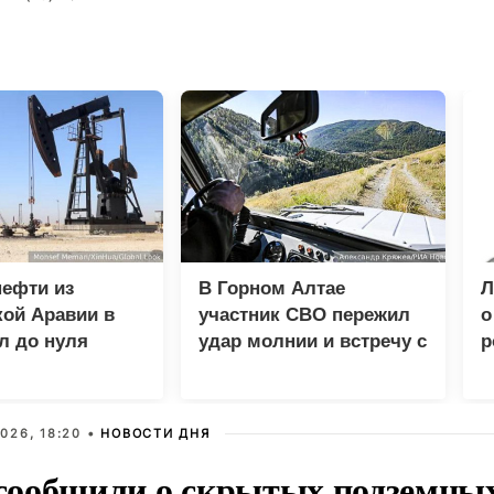
нефти из
В Горном Алтае
Л
ой Аравии в
участник СВО пережил
о
л до нуля
удар молнии и встречу с
р
медведем
026, 18:20 •
НОВОСТИ ДНЯ
ообщили о скрытых подземных 