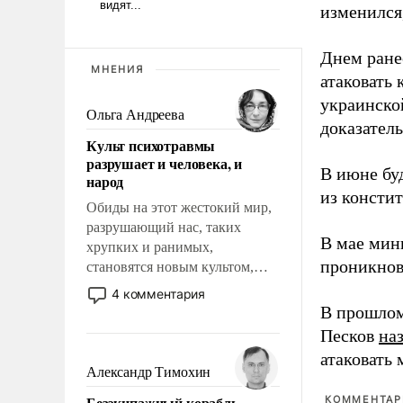
изменился
Днем ране
МНЕНИЯ
атаковать
украинско
Ольга Андреева
доказатель
Культ психотравмы
разрушает и человека, и
В июне бу
народ
из консти
Обиды на этот жестокий мир,
разрушающий нас, таких
В мае мин
хрупких и ранимых,
проникнов
становятся новым культом,
постепенно вытесняя и
4 комментария
отменяя традиционное
В прошлом
требование к человеку – быть
Песков
на
мужественным и твердым под
атаковать
ударами судьбы, брать на себя
Александр Тимохин
ответственность, помогать
Безэкипажный корабль –
КОММЕНТАРИ