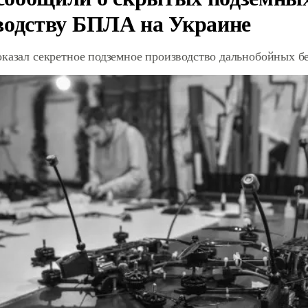
водству БПЛА на Украине
оказал секретное подземное производство дальнобойных б