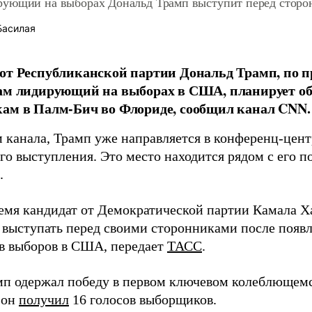
ующий на выборах Дональд Трамп выступит перед сторо
Басилая
от Республиканской партии Дональд Трамп, по 
ам лидирующий на выборах в США, планирует об
ам в Палм-Бич во Флориде, сообщил канал CNN.
 канала, Трамп уже направляется в конференц-цент
го выступления. Это место находится рядом с его п
.
ремя кандидат от Демократической партии Камала Х
 выступать перед своими сторонниками после появ
ов выборов в США, передает
ТАСС
.
мп одержал победу в первом ключевом колеблющемс
 он
получил
16 голосов выборщиков.