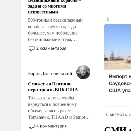
слабым, идти вперед и
задача со многими
адаптироваться.
неизвестными
500-тонный безэкипажный
корабль – нечто гораздо
большее, чем небольшие
безэкипажные катера,
применение которых уже
2 комментария
стало обыденностью. Задача по
созданию такого корабля очень
сложна и амбициозна. Однако
и ее реализация радикально
Борис Джерелиевский
Импорт 
поднимет наши боевые
Сможет ли Пентагон
Саудовск
возможности.
перестроить ВПК США
США упа
Только для того, чтобы
вернуться к довоенному
объему запасов ракет
6 АВГУСТА 2
Tomahawk, THAAD и Patriot
США потребуется более трех
СМИ с
4 комментария
лет. Даже небольшая война с