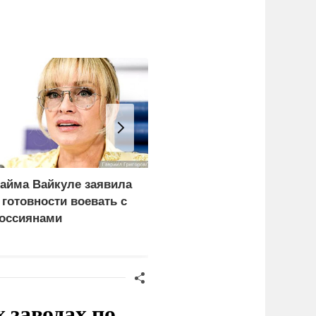
айма Вайкуле заявила
Российские
 готовности воевать с
синхронистки выиграли
оссиянами
золото на чемпионате
Европы в Париже
заводах по