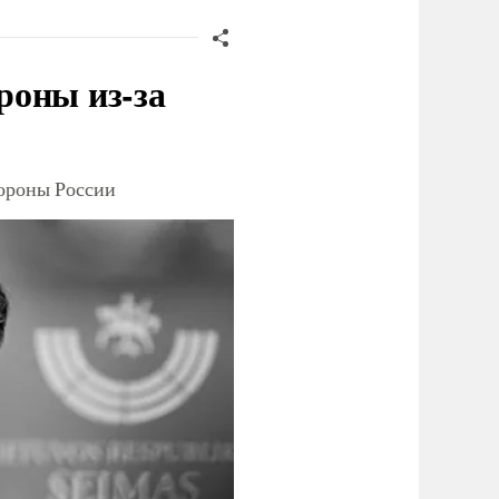
роны из-за
тороны России