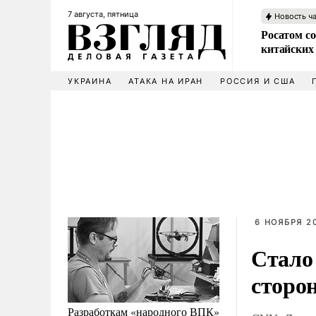
7 августа, пятница
Новость ч
Росатом со
китайских
УКРАИНА
АТАКА НА ИРАН
РОССИЯ И США
6 НОЯБРЯ 20
Стало 
сторо
Разработкам «народного ВПК»