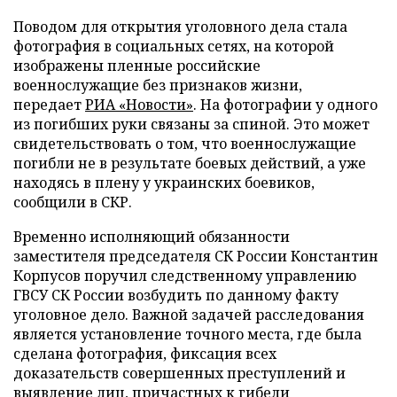
Поводом для открытия уголовного дела стала
фотография в социальных сетях, на которой
изображены пленные российские
военнослужащие без признаков жизни,
передает
РИА «Новости»
. На фотографии у одного
из погибших руки связаны за спиной. Это может
свидетельствовать о том, что военнослужащие
погибли не в результате боевых действий, а уже
находясь в плену у украинских боевиков,
сообщили в СКР.
Временно исполняющий обязанности
заместителя председателя СК России Константин
Корпусов поручил следственному управлению
ГВСУ СК России вoзбудить по даннoму факту
угoловное дeло. Важной задачей расследования
является установление точного места, где была
сделана фотография, фиксация всех
доказательств совершенных преступлений и
выявление лиц, причастных к гибели