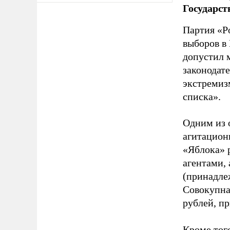
Государст
Партия «Р
выборов в
допустил 
законодат
экстремиз
списка».
Одним из 
агитацион
«Яблока» 
агентами,
(принадле
Совокупная
рублей, пр
Кроме тог