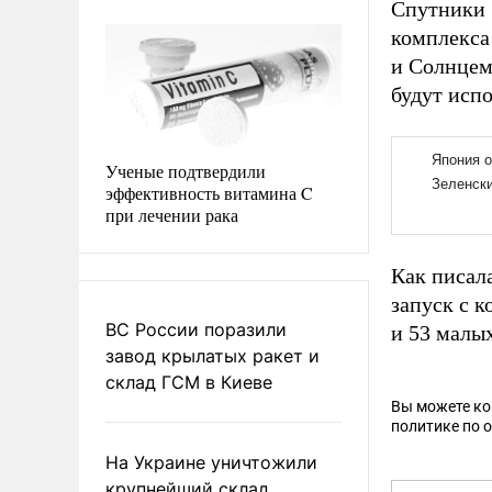
Спутники 
комплекса
и Солнцем
будут исп
Ученые подтвердили
эффективность витамина C
при лечении рака
Как писал
запуск с 
ВС России поразили
и 53 малы
завод крылатых ракет и
склад ГСМ в Киеве
Вы можете к
политике по 
На Украине уничтожили
крупнейший склад