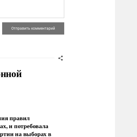
онной
ния правил
ах, и потребовала
ртии на выборах в