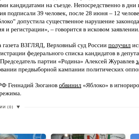
ми кандидатами на съезде. Непосредственно в дни 
я подписали 39 человек, после 28 июня – 12 челов
блоко" допустила существенное нарушение законода
 и регистрации», – говорится в исковом заявлении
а газета ВЗГЛЯД, Верховный суд России
получил
ис
гистрации федерального списка кандидатов в депут
 Председатель партии «Родина» Алексей Журавлев
з
вании предвыборной кампании политических оппо
РФ Геннадий Зюганов
обвинил
«Яблоко» в игнорир
 режима.
И (0)
▼