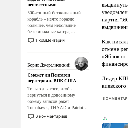
адаптироваться.
неизвестными
выдвинуты
уведомлени
500-тонный безэкипажный
партия "Я
корабль – нечто гораздо
большее, чем небольшие
выдвижения
безэкипажные катера,
применение которых уже
1 комментарий
Как писал
стало обыденностью. Задача по
отмене ре
созданию такого корабля очень
«Яблоко».
сложна и амбициозна. Однако
и ее реализация радикально
финансиро
Борис Джерелиевский
поднимет наши боевые
Сможет ли Пентагон
возможности.
Лидер КП
перестроить ВПК США
киевского
Только для того, чтобы
вернуться к довоенному
КОММЕНТАРИ
объему запасов ракет
Tomahawk, THAAD и Patriot
США потребуется более трех
6 комментариев
лет. Даже небольшая война с
Ираном опустошила