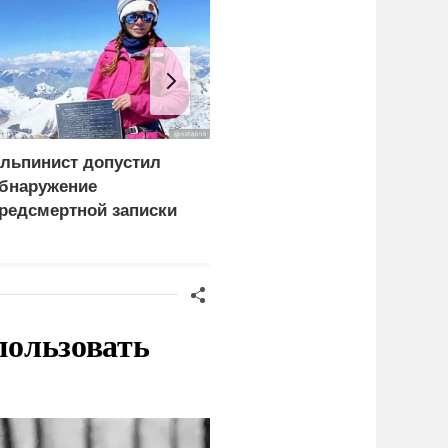
льпинист допустил
Турция ощутила
бнаружение
опасность в Черном
редсмертной записки
море для своих судов
аговицыной на пике
обеды
пользовать