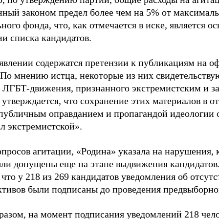
нный законом предел более чем на 5% от максималь
ного фонда, что, как отмечается в иске, является 
ии списка кандидатов.
аявлении содержатся претензии к публикациям на о
 По мнению истца, некоторые из них свидетельству
 ЛГБТ-движения, признанного экстремистским и з
 утверждается, что сохранение этих материалов в о
«публичным оправданием и пропагандой идеологии 
ал экстремистской».
просов агитации, «Родина» указала на нарушения, 
ыли допущены еще на этапе выдвижения кандидатов. 
 что у 218 из 269 кандидатов уведомления об отсу
активов были подписаны до проведения предвыборног
разом, на момент подписания уведомлений 218 чело