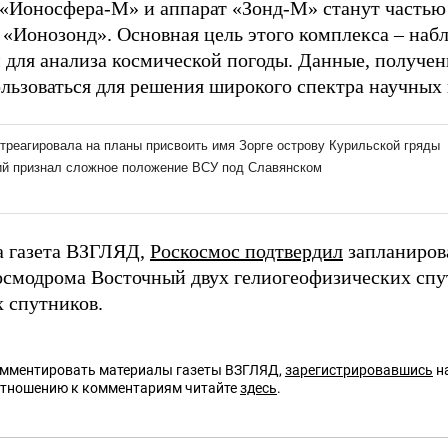
«Ионосфера-М» и аппарат «Зонд-М» станут частью
 «Ионозонд». Основная цель этого комплекса – наб
 для анализа космической погоды. Данные, полученн
ользоваться для решения широкого спектра научных 
а газета ВЗГЛЯД,
Роскосмос подтвердил
запланиров
космодрома Восточный двух гелиогеофизических сп
х спутников.
омментировать материалы газеты ВЗГЛЯД,
зарегистрировавшись
на
отношению к комментариям читайте
здесь
.