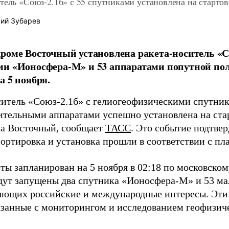
тель «Союз-2.1б» с 55 спутниками установлена на стартов
ий Зубарев
роме Восточный установлена ракета-носитель «Со
и «Ионосфера-М» и 53 аппаратами попутной пол
а 5 ноября.
ситель «Союз-2.1б» с гелиогеофизическими спутн
ительными аппаратами успешно установлена на ста
а Восточный, сообщает
ТАСС
. Это событие подтвер
портировка и установка прошли в соответствии с пл
ты запланирован на 5 ноября в 02:18 по московско
дут запущены два спутника «Ионосфера-М» и 53 ма
яющих российские и международные интересы. Эти
вязанные с мониторингом и исследованием геофизич