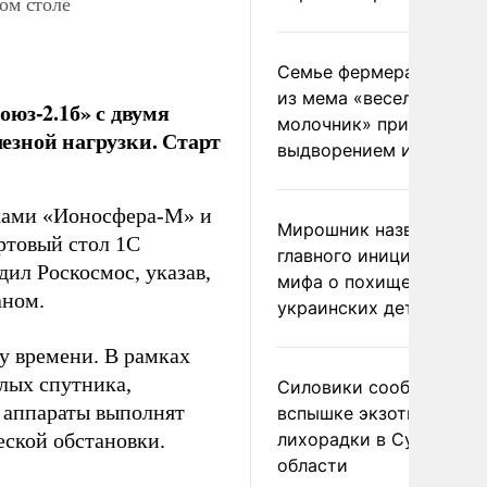
ом столе
Семье фермера Уолкер
из мема «веселый
юз-2.1б» с двумя
молочник» пригрозили
езной нагрузки. Старт
выдворением из Росси
иками «Ионосфера-М» и
Мирошник назвал
ртовый стол 1С
главного инициатора
дил Роскосмос, указав,
мифа о похищении
аном.
украинских детей
му времени. В рамках
лых спутника,
Силовики сообщили о
 аппараты выполнят
вспышке экзотической
еской обстановки.
лихорадки в Сумской
области