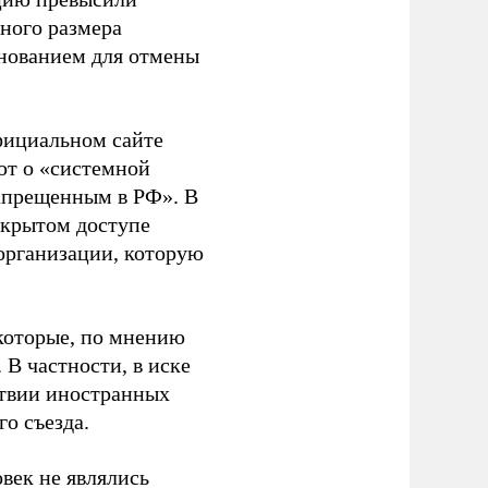
ного размера
основанием для отмены
фициальном сайте
ют о «системной
апрещенным в РФ». В
ткрытом доступе
организации, которую
которые, по мнению
В частности, в иске
тствии иностранных
о съезда.
век не являлись