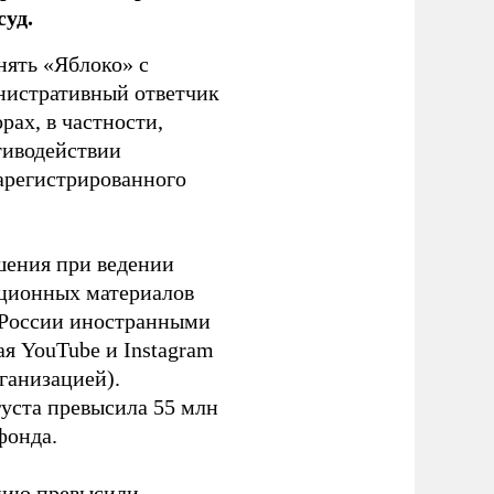
уд.
нять «Яблоко» с
инистративный ответчик
ах, в частности,
тиводействии
зарегистрированного
шения при ведении
ационных материалов
в России иностранными
я YouTube и Instagram
ганизацией).
густа превысила 55 млн
фонда.
ацию превысили