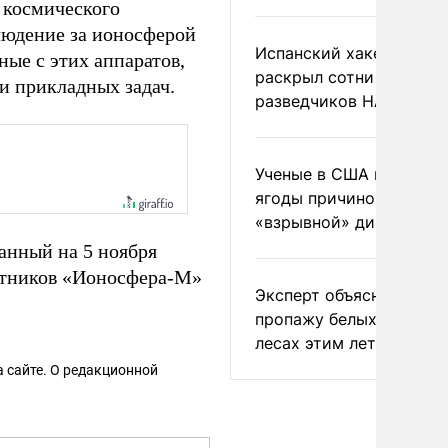
 космического
людение за ионосферой
Испанский хакер Хиль
ые с этих аппаратов,
раскрыл сотни
и прикладных задач.
разведчиков НАТО и С
Ученые в США назвали 
ягоды причиной
«взрывной» диареи
анный на 5 ноября
утников «Ионосфера-М»
Эксперт объяснил
пропажу белых грибов 
лесах этим летом
 сайте. О редакционной