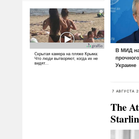
американские арсеналы.
Сложившаяся ситуация
означает многолетний период
уязвимости США, например,
перед Китаем.
В МИД н
прочного
Украине
7 АВГУСТА 2
The At
Starli