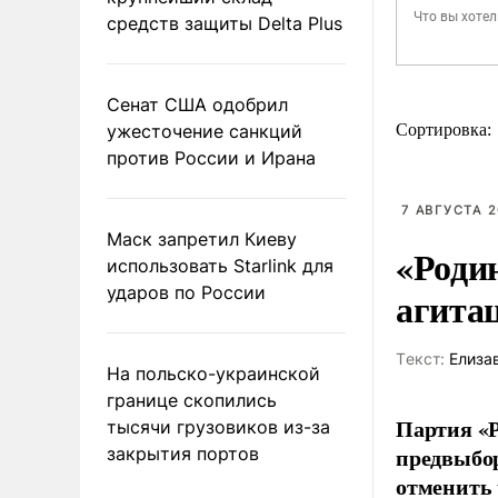
средств защиты Delta Plus
Сенат США одобрил
ужесточение санкций
Сортировка:
против России и Ирана
7 АВГУСТА 2
Маск запретил Киеву
«Роди
использовать Starlink для
ударов по России
агита
Tекст:
Елиза
На польско-украинской
границе скопились
Партия «Р
тысячи грузовиков из-за
предвыбор
закрытия портов
отменить 