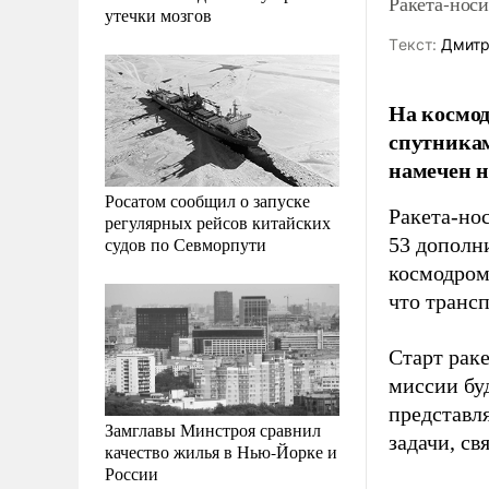
Ракета-носи
утечки мозгов
Tекст:
Дмитр
На космод
спутникам
намечен н
Росатом сообщил о запуске
Ракета-но
регулярных рейсов китайских
судов по Севморпути
53 дополн
космодром
что транс
Старт раке
миссии бу
представл
Замглавы Минстроя сравнил
задачи, с
качество жилья в Нью-Йорке и
России