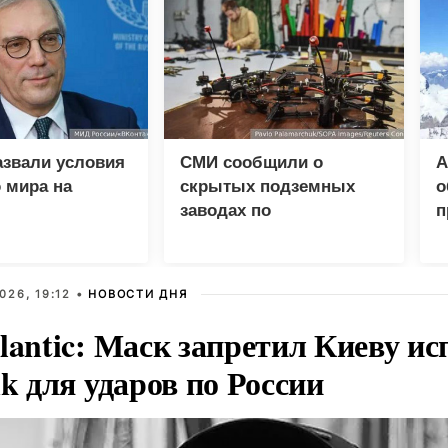
азвали условия
СМИ сообщили о
А
 мира на
скрытых подземных
о
заводах по
п
производству БПЛА на
Н
Украине
П
026, 19:12 •
НОВОСТИ ДНЯ
lantic: Маск запретил Киеву ис
nk для ударов по России