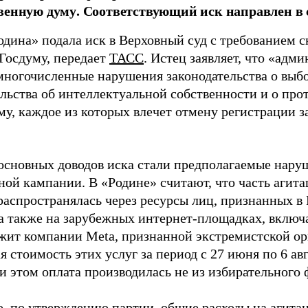
венную думу. Соответствующий иск направлен в с
одина» подала иск в Верховный суд с требованием с
 Госдуму, передает
ТАСС
. Истец заявляет, что «адм
многочисленные нарушения законодательства о выбор
ельства об интеллектуальной собственности и о про
му, каждое из которых влечет отмену регистрации 
основных доводов иска стали предполагаемые нару
ной кампании. В «Родине» считают, что часть агит
распространялась через ресурсы лиц, признанных 
 а также на зарубежных интернет-площадках, включа
жит компании Meta, признанной экстремистской ор
 стоимость этих услуг за период с 27 июня по 6 ав
и этом оплата производилась не из избирательного 
о, по утверждению партии, общие расходы на агит