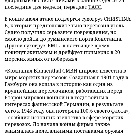
ударными беспилотниками в районе Одессы за
последние две недели, передает
ТАСС
.
В конце июля атаке подвергся сухогруз CHRISTINA
B, который предположительно перевозил уголь.
Судно получило серьезные повреждения, но
смогло дойти до румынского порта Констанца.
Другой сухогруз, EMIL, в настоящее время
покинут экипажем и дрейфует примерно в 20
морских милях от побережья.
«Компания Blumenthal GMBH широко известна в
мире морских перевозок. Созданная в 1901 году в
Гамбурге она вошла в историю как один из
крупнейших перевозчиков, работавших перед
Второй мировой войной и в годы войны в
интересах фашистской Германии, в результате
чего к 1945 году она потеряла 100% своего флота»,
– сообщил источник агентства в сфере морских
перевозок. До начала войны фирма также
занималась нелегальными поставками оружия