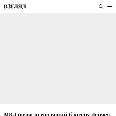
МВД назвало грозящий блогеру Лерчек