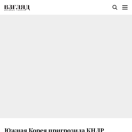
Южная Корея пригрозила КНДР