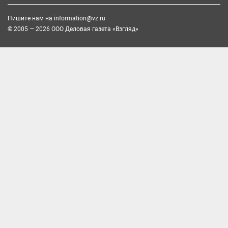
Пишите нам на
information@vz.ru
© 2005 — 2026 ООО Деловая газета «Взгляд»