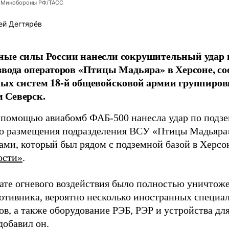
 Минобороны РФ/ТАСС
ей Дегтярёв
ные силы России нанесли сокрушительный удар 
звода операторов «Птицы Мадьяра» в Херсоне, с
ых систем 18-й общевойсковой армии группиров
 Северск.
 помощью авиабомб ФАБ-500 нанесла удар по подз
о размещения подразделения ВСУ «Птицы Мадьяра»
ами, который был рядом с подземной базой в Херсо
ости»
.
тате огневого воздействия было полностью уничтоже
ротивника, вероятно несколько иностранных специал
в, а также оборудование РЭБ, РЭР и устройства дл
добавил он.