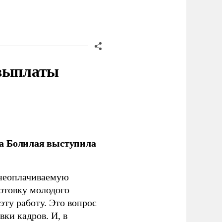
 выплаты
ла Болилая выступила
 неоплачиваемую
готовку молодого
ту работу. Это вопрос
ки кадров. И, в