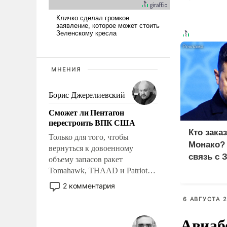
МНЕНИЯ
Борис Джерелиевский
Сможет ли Пентагон
перестроить ВПК США
Кто зака
Только для того, чтобы
Монако?
вернуться к довоенному
связь с 
объему запасов ракет
Tomahawk, THAAD и Patriot
США потребуется более трех
2 комментария
лет. Даже небольшая война с
6 АВГУСТА 2
Ираном опустошила
американские арсеналы.
Авиаб
Сложившаяся ситуация