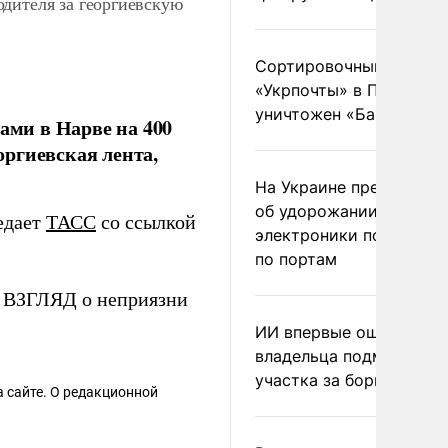
дителя за георгиевскую
Сортировочный пункт
«Укрпочты» в Павлогра
уничтожен «Бандероль
ми в Нарве на 400
оргиевская лента,
На Украине предупреди
об удорожании китайс
редает
ТАСС
со ссылкой
электроники после уда
по портам
е ВЗГЛЯД о неприязни
ИИ впервые оштрафова
владельца подмосковн
участка за борщевик
 сайте. О редакционной