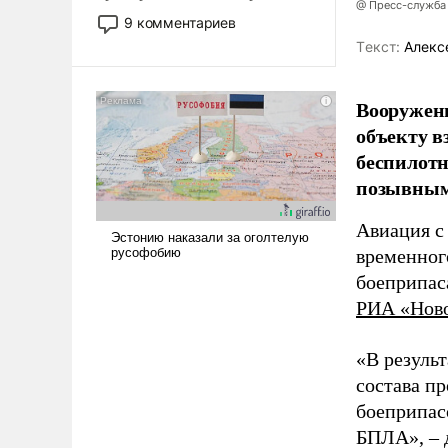
@ Пресс-служба
двигаемся по пути
9 комментариев
революционных изменений.
Tекст:
Алекс
То, что несколько лет назад
было образом для
псевдонаучной фантастики,
Вооружен
стало всерьез обсуждаемой
объекту в
идеей.
беспилотн
позывным
Авиация с
временног
боеприпас
РИА «Нов
«В резуль
состава п
боеприпасо
БПЛА», – 