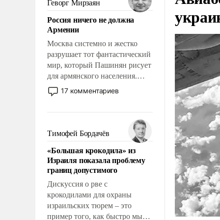
Геворг Мирзаян
украи
означает многолетний период
Россия ничего не должна
уязвимости США, например,
Армении
перед Китаем.
Москва системно и жестко
разрушает тот фантастический
мир, который Пашинян рисует
для армянского населения.
Мир, где политические
17 комментариев
прожекты будут безусловно
оплачиваться за счет
российских
налогоплательщиков и где
Тимофей Бордачёв
Еревану за свои поступки не
«Большая крокодила» из
нужно отвечать.
Израиля показала проблему
границ допустимого
Дискуссия о рве с
крокодилами для охраны
израильских тюрем – это
пример того, как быстро мы