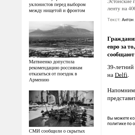
Эстонские 
уклонистов перед выбором
ленту на 40
между нищетой и фронтом
Tекст:
Антон 
Граждани
евро за т
сообщают
Матвиенко допустила
39-летний 
рекомендацию россиянам
отказаться от поездок в
на
Delfi
.
Армению
Напомним,
представи
Вы можете к
политике по 
СМИ сообщили о скрытых