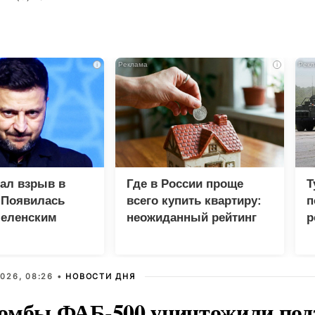
i
i
зал взрыв в
Где в России проще
Т
 Появилась
всего купить квартиру:
п
Зеленским
неожиданный рейтинг
р
026, 08:26 •
НОВОСТИ ДНЯ
омбы ФАБ-500 уничтожили под