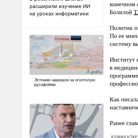
конечном с
расширили изучение ИИ
Болилой
Т
на уроках информатики
Политик п
По ее мне
систему в
Институт 
в медицине
программе
профессио
Как писал
наставнич
Ранее глав
КОММЕНТАРИ