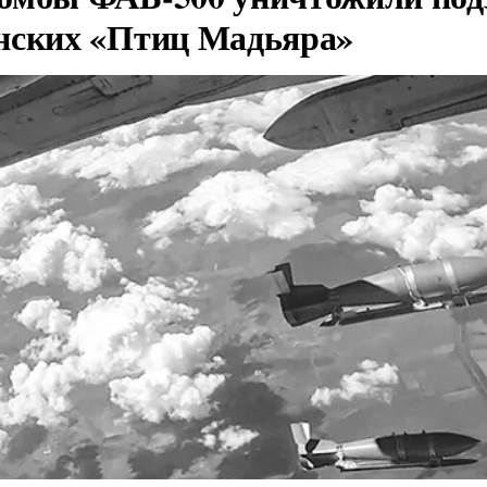
нских «Птиц Мадьяра»