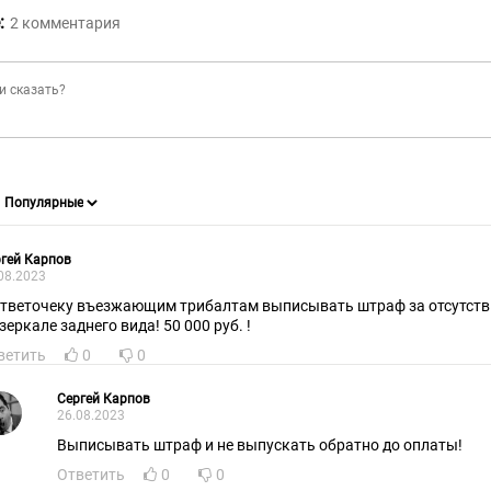
:
2
комментария
гей Карпов
08.2023
ответочеку въезжающим трибалтам выписывать штраф за отсутстви
зеркале заднего вида! 50 000 руб. !
ветить
0
0
Сергей Карпов
26.08.2023
Выписывать штраф и не выпускать обратно до оплаты!
Ответить
0
0