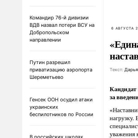
Командир 76-й дивизии
ВДВ назвал потери ВСУ на
6 АВГУСТА 2
Добропольском
направлении
«Един
наста
Путин разрешил
приватизацию аэропорта
Tекст:
Дарья
Шереметьево
Кандидат 
за введен
Генсек ООН осудил атаки
украинских
«Наставни
беспилотников по России
нагрузку. 
специалис
уважения к
В российских школах