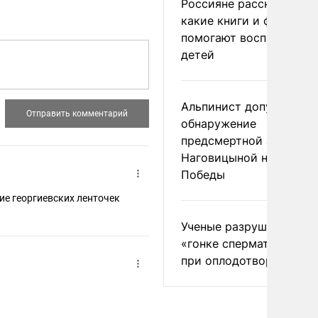
Россияне рассказали,
какие книги и фильмы
помогают воспитывать
детей
Альпинист допустил
обнаружение
предсмертной записки
Наговицыной на пике
Победы
е георгиевских ленточек
Ученые разрушили миф
«гонке сперматозоидов
при оплодотворении