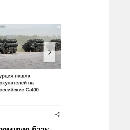
i
урция нашла
Пощечина всей системе
окупателей на
правосудия: что
оссийские C-400
натворил сын
украинского олигарха
земную базу