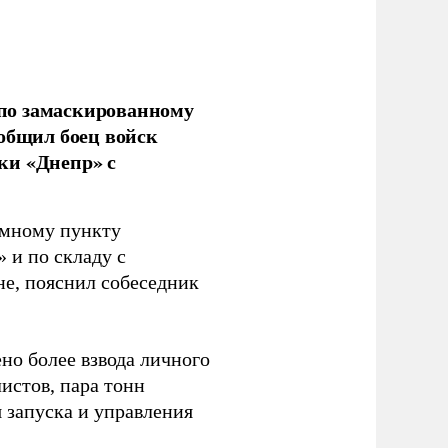
по замаскированному
ообщил боец войск
ки «Днепр» с
емному пункту
 и по складу с
не, пояснил собеседник
но более взвода личного
истов, пара тонн
я запуска и управления