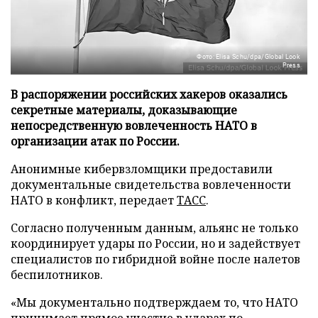
Фото: Elisa Schu/dpa/Global Look
Press
В распоряжении российских хакеров оказались
секретные материалы, доказывающие
непосредственную вовлеченность НАТО в
организации атак по России.
Анонимные кибервзломщики предоставили
документальные свидетельства вовлеченности
НАТО в конфликт, передает
ТАСС
.
Согласно полученным данным, альянс не только
координирует удары по России, но и задействует
специалистов по гибридной войне после налетов
беспилотников.
«Мы документально подтверждаем то, что НАТО
принимает прямое участие в ударах по