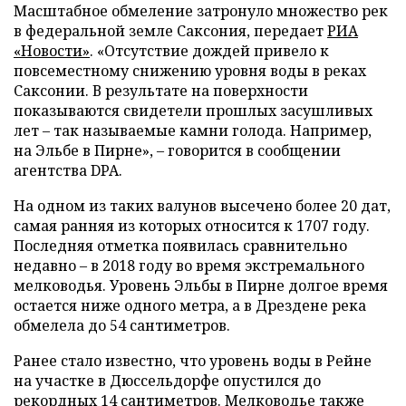
Масштабное обмеление затронуло множество рек
в федеральной земле Саксония, передает
РИА
«Новости»
. «Отсутствие дождей привело к
повсеместному снижению уровня воды в реках
Саксонии. В результате на поверхности
показываются свидетели прошлых засушливых
лет – так называемые камни голода. Например,
на Эльбе в Пирне», – говорится в сообщении
агентства DPA.
На одном из таких валунов высечено более 20 дат,
самая ранняя из которых относится к 1707 году.
Последняя отметка появилась сравнительно
недавно – в 2018 году во время экстремального
мелководья. Уровень Эльбы в Пирне долгое время
остается ниже одного метра, а в Дрездене река
обмелела до 54 сантиметров.
Ранее стало известно, что уровень воды в Рейне
на участке в Дюссельдорфе опустился до
рекордных 14 сантиметров. Мелководье также