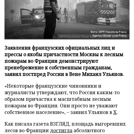
Фото: MPP/Keystone Press
Agency/Global Look Press
Заявления французских официальных лиц и
прессы о якобы причастности Москвы к лесным
пожарам во Франции демонстрируют
пренебрежение к собственным гражданам,
заявил постпред России в Вене Михаил Ульянов.
«Некоторые французские чиновники и
журналисты утверждают, что Россия каким-то
образом причастна к масштабным лесным
пожарам во Франции. Они просто не уважают
собственное население», – заявил Ульянов в
X
.
Как писала газета ВЗГЛЯД, площадь выгоревших
лесов во Франции
достигла
абсолютного