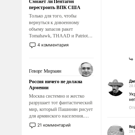
Сможет ли Пентагон
слабым, идти вперед и
перестроить ВПК США
адаптироваться.
Только для того, чтобы
вернуться к довоенному
объему запасов ракет
Tomahawk, THAAD и Patriot
США потребуется более трех
4 комментария
лет. Даже небольшая война с
Ираном опустошила
американские арсеналы.
Сложившаяся ситуация
Геворг Мирзаян
означает многолетний период
Россия ничего не должна
Дм
уязвимости США, например,
Армении
28.
перед Китаем.
Ук
Москва системно и жестко
не
разрушает тот фантастический
От
мир, который Пашинян рисует
для армянского населения.
Мир, где политические
21 комментарий
Rog
прожекты будут безусловно
28.