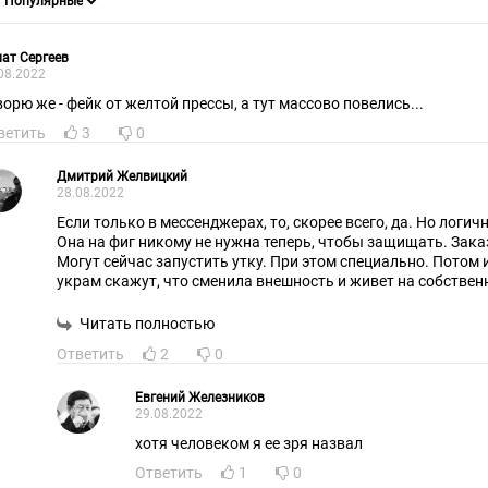
ат Сергеев
08.2022
ворю же - фейк от желтой прессы, а тут массово повелись...
ветить
3
0
Дмитрий Желвицкий
28.08.2022
Если только в мессенджерах, то, скорее всего, да. Но логичн
Она на фиг никому не нужна теперь, чтобы защищать. Зака
Могут сейчас запустить утку. При этом специально. Потом 
украм скажут, что сменила внешность и живет на собствен
мужиков, удовлетворяющих все её прихоти. Это чтобы нов
Фейки запускают, чтобы замутить информационное простр
Читать полностью
что это фейк. Также специально. Потому уже никто не пове
Ответить
2
0
хозяин.
Евгений Железников
29.08.2022
хотя человеком я ее зря назвал
Ответить
1
0