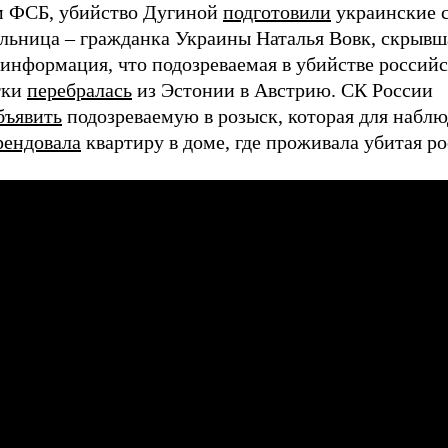
 ФСБ, убийство Дугиной
подготовили
украинские 
льница – гражданка Украины Наталья Вовк, скрывш
 информация, что подозреваемая в убийстве россий
тки
перебралась
из Эстонии в Австрию. СК России
бъявить
подозреваемую в розыск, которая для наблю
рендовала
квартиру в доме, где проживала убитая р