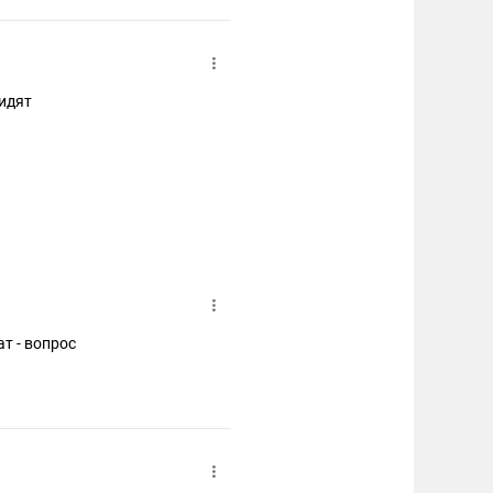
видят
т - вопрос