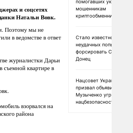
помогавших украински
жерах и соцсетях
мошенникам
криптообменников
данки Натальи Вовк.
и. Поэтому мы не
или в ведомстве в ответ
Стало известно о
неудачных попытках ВС
форсировать Северски
Донец
стве журналистки Дарьи
в съемной квартире в
Нацсовет Украины по Т
призвал объявить
овк.
Музыченко угрозой
нацбезопасности
омобиль взорвался на
ского района