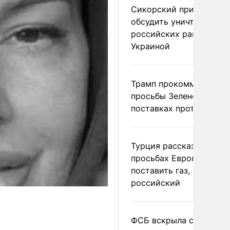
Сикорский призвал
обсудить уничтожение
российских ракет над
Украиной
Трамп прокомментиров
просьбы Зеленского о
поставках противораке
Турция рассказала о
просьбах Европы
поставить газ, но не
российский
ФСБ вскрыла сеть