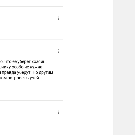
о, что её уберет хозяин.
зчику особо не нужна.
и правда уберут. Но другим
ном острове с кучей
ых таких нанимать.
анство. Сначала покажут,
рит, что её ликвидировал