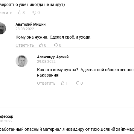
 вероятно уже никогда не найдут)
ветить
3
0
Анатолий Мишин
28.08.2022
Кому она нужна..Сделал своё, и уходи.
Ответить
0
0
Александр Арский
29.08.2022
Как это кому нужна?! Адекватной общественности, требующей сурового
наказания!
Ответить
1
0
офэссор
08.2022
работанный опасный материал Ликвидируют тихо.Всякий хайп-ма