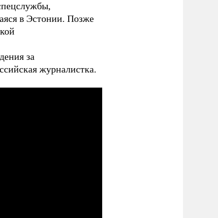
спецслужбы,
аяся в Эстонии. Позже
ской
дения за
оссийская журналистка.