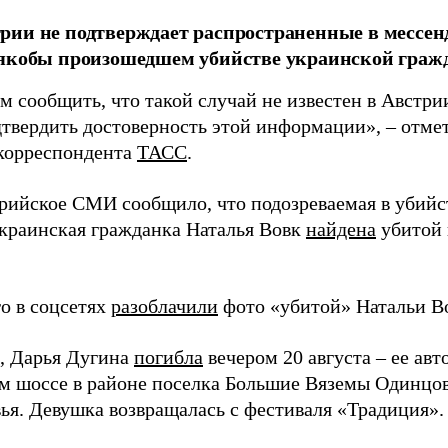
ии не подтверждает распространенные в мессенд
 якобы произошедшем убийстве украинской граж
 сообщить, что такой случай не известен в Австри
твердить достоверность этой информации», – отмет
 корреспондента
ТАСС
.
трийское СМИ сообщило, что подозреваемая в убий
краинская гражданка Наталья Вовк
найдена
убитой 
го в соцсетях
разоблачили
фото «убитой» Натальи В
, Дарья Дугина
погибла
вечером 20 августа – ее авт
 шоссе в районе поселка Большие Вяземы Одинцов
ья. Девушка возвращалась с фестиваля «Традиция».