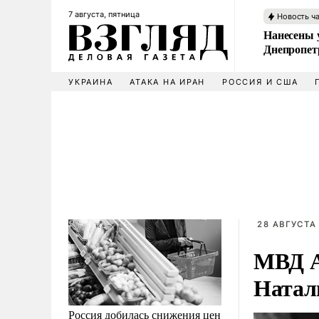
7 августа, пятница
Новость ч
Нанесены 
Днепропет
УКРАИНА
АТАКА НА ИРАН
РОССИЯ И США
28 АВГУСТА 
МВД А
Натал
Россия добилась снижения цен