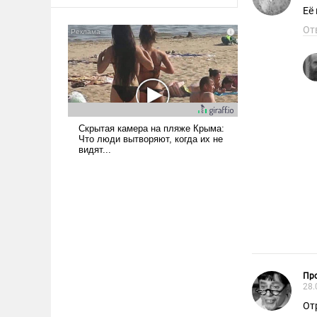
оплачиваться за счет
Её
российских
От
налогоплательщиков и где
Еревану за свои поступки не
нужно отвечать.
Пр
28.
От