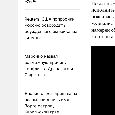
судно
По данным
исполните
появилась
Reuters: США попросили
журналис
Россию освободить
намерен
о
осужденного американца
жертвой
а
Гилмана
Марочко назвал
возможную причину
конфликта Драпатого и
Сырского
Япония отреагировала на
планы присвоить имя
Зорге острову
Курильской гряды