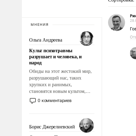
Рин
28.
МНЕНИЯ
Го
От
Ольга Андреева
Культ психотравмы
разрушает и человека, и
народ
Обиды на этот жестокий мир,
разрушающий нас, таких
хрупких и ранимых,
становятся новым культом,
постепенно вытесняя и
0 комментариев
отменяя традиционное
требование к человеку – быть
мужественным и твердым под
ударами судьбы, брать на себя
Борис Джерелиевский
ответственность, помогать