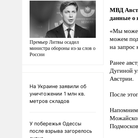
МВД Австр
данные о
«Мы можем
можем под
Премьер Литвы осадил
на запрос
министра обороны из-за слов о
России
Ранее авс
Дугиной у
Австрии.
На Украине заявили об
уничтожении 1 млн кв.
После это
метров складов
Напомним
Можайском
У побережья Одессы
Подмосков
после взрыва загорелось