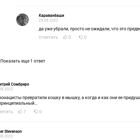
Караванбаши
29.08.2022
да уже убрали, просто не ожидали, что это пред
Ответить
0
0
Показать еще 1 ответ
итрий Сомбреро
08.2022
ронацисты превратили кошку в мышку, а когда и как они ее придуша
принципиальный…
ветить
7
0
er Stevenson
08.2022