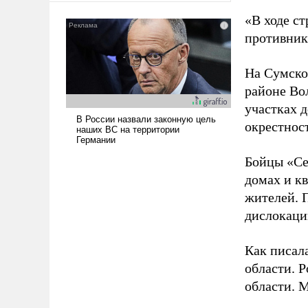
сложна и амбициозна. Однако
«В ходе с
и ее реализация радикально
противнику
поднимет наши боевые
возможности.
На Сумско
районе Во
участках д
окрестнос
Бойцы «Се
домах и к
жителей. 
дислокаци
Как писал
области. 
области. 