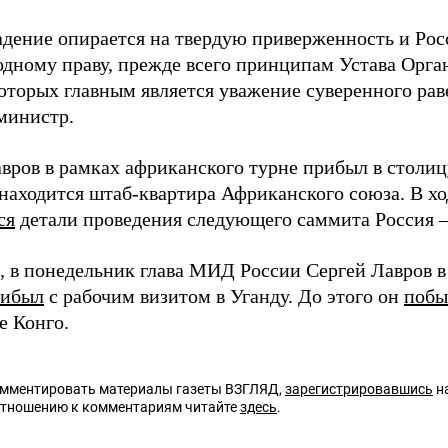
адение опирается на твердую приверженность и Ро
дному праву, прежде всего принципам Устава Орг
оторых главным является уважение суверенного раве
министр.
авров в рамках африканского турне прибыл в столи
е находится штаб-квартира Африканского союза. В х
ся
детали проведения следующего саммита Россия 
 в понедельник глава МИД России Сергей Лавров в
рибыл
с рабочим визитом в Уганду. До этого он
побы
е Конго.
омментировать материалы газеты ВЗГЛЯД,
зарегистрировавшись
на
отношению к комментариям читайте
здесь
.