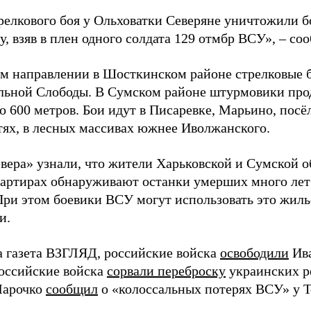
трелкового боя у Ольховатки Северяне уничтожили 
, взяв в плен одного солдата 129 отмбр ВСУ», – с
м направлении в Шосткинском районе стрелковые бо
льной Слободы. В Сумском районе штурмовики про
о 600 метров. Бои идут в Писаревке, Марьино, посё
тях, в лесных массивах южнее Иволжанского.
вера» узнали, что жители Харьковской и Сумской о
вартирах обнаруживают останки умерших много лет
При этом боевики ВСУ могут использовать это жил
и.
а газета ВЗГЛЯД, российские войска
освободили
Ива
Российские войска
сорвали переброску
украинских р
Марочко
сообщил
о «колоссальных потерях ВСУ» у Т