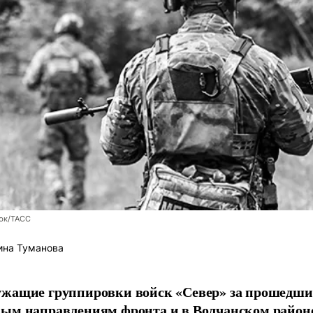
юк/ТАСС
ина Туманова
ужащие группировки войск «Север» за прошедши
вым направлениям фронта и в Волчанском район