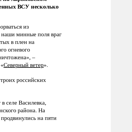
аченных ВСУ несколько
орваться из
з наши минные поля враг
тых в плен на
ого огневого
уничтожена», –
 «
Северный ветер
».
 троих российских
 в селе Василевка,
нского района. На
продвинулись на пяти