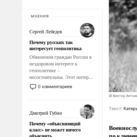
МНЕНИЯ
Сергей Лебедев
Почему русских так
интересует геополитика
Обвинения граждан России в
нездоровом интересе к
геополитике –
несостоятельны. Этот интерес
рационален и прагматичен. Он
0 комментариев
обусловлен тысячелетним
@ Виктор Антон
опытом выживания в крайне
непростых условиях и
Tекст:
Катер
фундаментальным знанием,
Дмитрий Губин
что мировая политика имеет
Почему «объясняющий
свойство заявляться на порог
Военносл
класс» не может ничего
нашего дома.
по ключе
объяснить