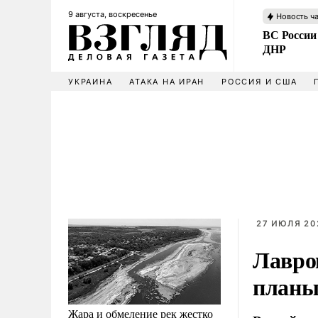
9 августа, воскресенье
Новость ч
ВС России
ДНР
УКРАИНА
АТАКА НА ИРАН
РОССИЯ И США
27 ИЮЛЯ 20
Лавро
планы
Жара и обмеление рек жестко