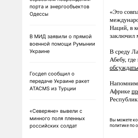
порта и энергообъектов
«Это совп
Одессы
междунаро
Наций, в к
заключил 
В МИД заявили о прямой
военной помощи Румынии
Украине
В среду Л
Абебу, гд
обсуждать
Госдеп сообщил о
передаче Украине ракет
Напомним,
ATACMS из Турции
Африке
п
Республик
«Северяне» вывели с
минного поля пленных
Вы можете к
российских солдат
политике по 