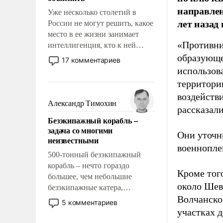
направлен
Уже несколько столетий в
лет назад
России не могут решить, какое
место в ее жизни занимает
«Противни
интеллигенция, кто к ней
принадлежит, а кого из нее
образующе
17 комментариев
исключили с правом
использов
восстановления и без оного. И
территории
чем она отличается от просто
воздейств
образованных людей. Иногда
Александр Тимохин
рассказал
казалось, что эти вопросы
Безэкипажный корабль –
решены раз и навсегда, но –
задача со многими
нет, не решены.
Они уточн
неизвестными
военнопле
500-тонный безэкипажный
корабль – нечто гораздо
Кроме того
большее, чем небольшие
около Шев
безэкипажные катера,
Волчанско
применение которых уже
5 комментариев
стало обыденностью. Задача по
участках д
созданию такого корабля очень