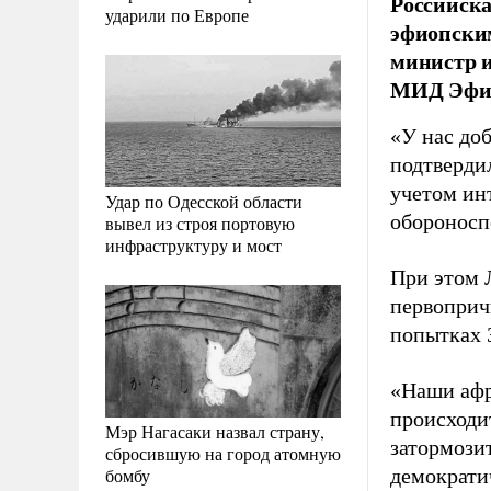
Российска
ударили по Европе
эфиопским
министр и
МИД Эфио
«У нас до
подтвердил
учетом ин
Удар по Одесской области
обороносп
вывел из строя портовую
инфраструктуру и мост
При этом 
первоприч
попытках 
«Наши афр
происходи
Мэр Нагасаки назвал страну,
затормози
сбросившую на город атомную
бомбу
демократи