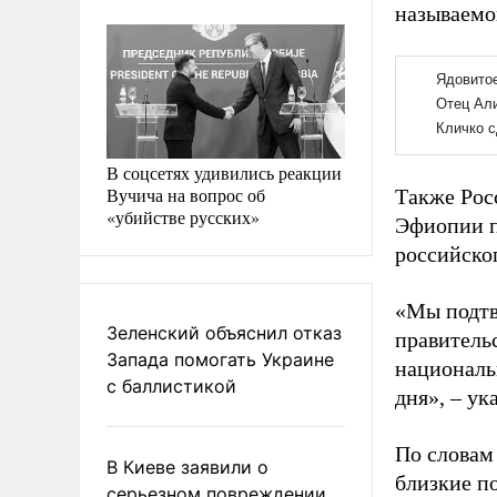
называемог
В соцсетях удивились реакции
Вучича на вопрос об
Также Рос
«убийстве русских»
Эфиопии п
российско
«Мы подтв
Зеленский объяснил отказ
правитель
Запада помогать Украине
националь
с баллистикой
дня», – ук
По словам
В Киеве заявили о
близкие п
серьезном повреждении