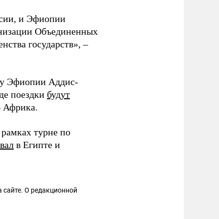
ссии, и Эфиопии
анизации Объединенных
нства государств», –
цу Эфиопии Аддис-
оде поездки
будут
– Африка.
 рамках турне по
вал
в Египте и
 сайте. О редакционной