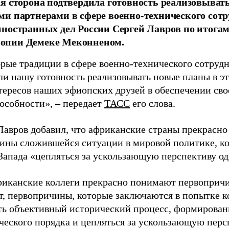
я сторона подтвердила готовность реализовыват
и партнерами в сфере военно-технического сотр
ностранных дел России Сергей Лавров по итогам 
пии Демеке Меконненом.
брые традиции в сфере военно-технического сотруд
и нашу готовность реализовывать новые планы в это
тересов наших эфиопских друзей в обеспечении сво
особности», – передает
ТАСС
его слова.
Лавров добавил, что африканские страны прекрасн
ины сложившейся ситуации в мировой политике, ко
Запада «цепляться за ускользающую перспективу о
иканские коллеги прекрасно понимают первопричи
т, первопричины, которые заключаются в попытке к
ть объективный исторический процесс, формирован
ческого порядка и цепляться за ускользающую перс