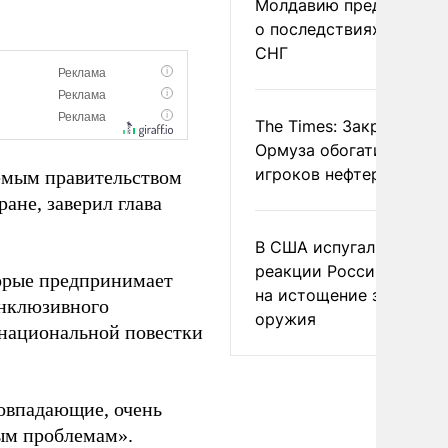
Молдавию предупреди
о последствиях выхода
СНГ
The Times: Закрытие
Ормуза обогатило новы
игроков нефтерынка
емым правительством
ане, заверил глава
В США испугались
реакции России и Кита
орые предпринимает
на истощение запасов
инклюзивного
оружия
енациональной повестки
овпадающие, очень
ым проблемам».