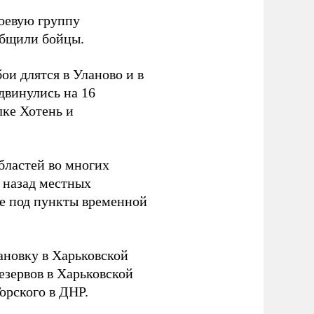
боевую группу
ообщили бойцы.
и длятся в Уланово и в
двинулись на 16
лке Хотень и
бластей во многих
 назад местных
ье под пункты временной
новку в Харьковской
езервов в Харьковской
орского в ДНР.