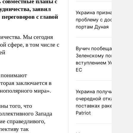
ь совместные планы с
удничества, заявил
Украина признала
переговоров с главой
проблему с доступом к
портам Дуная
ничества. Мы сегодня
й сфере, в том числе с
Вучич пообещал
ей
Зеленскому помочь со
вступлением Украины в
ЕС
о понимают
торая заключается в
днополярного мира».
Украина получила
очередной отказ в
ны того, что
поставках ракет для
Patriot
оллективного Запада
ие справедливого,
пективу так