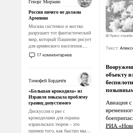
Геворг Мирзаян
означает многолетний период
Россия ничего не должна
уязвимости США, например,
Армении
перед Китаем.
Москва системно и жестко
разрушает тот фантастический
@ Пресс-служба
мир, который Пашинян рисует
для армянского населения.
Tекст:
Алекс
Мир, где политические
17 комментариев
прожекты будут безусловно
Вооружен
оплачиваться за счет
российских
объекту в
налогоплательщиков и где
беспилотн
Тимофей Бордачёв
Еревану за свои поступки не
позывным
«Большая крокодила» из
нужно отвечать.
Израиля показала проблему
границ допустимого
Авиация с
временног
Дискуссия о рве с
боеприпас
крокодилами для охраны
израильских тюрем – это
РИА «Нов
пример того, как быстро мы