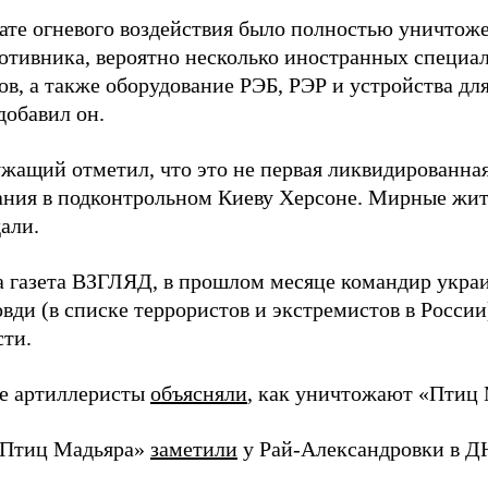
тате огневого воздействия было полностью уничтоже
ротивника, вероятно несколько иностранных специал
в, а также оборудование РЭБ, РЭР и устройства дл
добавил он.
жащий отметил, что это не первая ликвидированная
ния в подконтрольном Киеву Херсоне. Мирные жите
али.
а газета ВЗГЛЯД, в прошлом месяце командир укра
вди (в списке террористов и экстремистов в Росси
сти.
е артиллеристы
объясняли
, как уничтожают «Птиц 
«Птиц Мадьяра»
заметили
у Рай-Александровки в Д