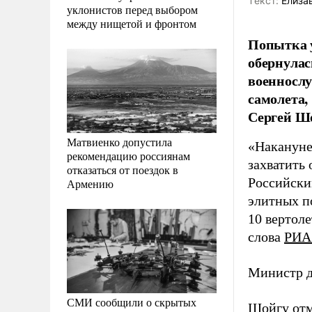
Tекст:
Елизав
уклонистов перед выбором
между нищетой и фронтом
Попытка у
обернулас
военнослу
самолета,
Сергей Ш
Матвиенко допустила
«Накануне
рекомендацию россиянам
захватить
отказаться от поездок в
Российски
Армению
элитных п
10 вертоле
слова
РИА
Министр д
СМИ сообщили о скрытых
Шойгу отм