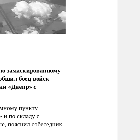
по замаскированному
ообщил боец войск
ки «Днепр» с
емному пункту
 и по складу с
не, пояснил собеседник