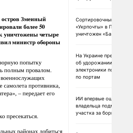
ы остров Змеиный
Сортировочный пункт
ировали более 50
«Укрпочты» в Павлогра
ок уничтожены четыре
уничтожен «Бандероль
заявил министр обороны
На Украине предупреди
нтюрную попытку
об удорожании китайс
сь полным провалом.
электроники после уда
по портам
 военнослужащих
е самолета противника,
тера», – передает его
ИИ впервые оштрафова
владельца подмосковн
участка за борщевик
о пресекаться.
ельных районах добиться