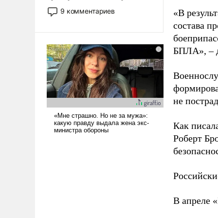
двигаемся по пути
9 комментариев
«В резуль
революционных изменений.
состава п
То, что несколько лет назад
боеприпасо
было образом для
БПЛА», – 
псевдонаучной фантастики,
стало всерьез обсуждаемой
идеей.
Военнослу
формирова
не пострад
Как писал
Роберт Бро
безопасно
Российски
В апреле 