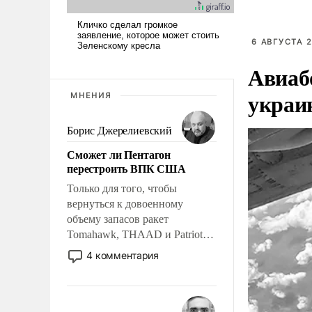
6 АВГУСТА 2
Авиаб
украи
МНЕНИЯ
Борис Джерелиевский
Сможет ли Пентагон
перестроить ВПК США
Только для того, чтобы
вернуться к довоенному
объему запасов ракет
Tomahawk, THAAD и Patriot
США потребуется более трех
4 комментария
лет. Даже небольшая война с
Ираном опустошила
американские арсеналы.
Сложившаяся ситуация