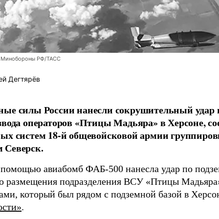
 Минобороны РФ/ТАСС
ей Дегтярёв
ные силы России нанесли сокрушительный удар 
звода операторов «Птицы Мадьяра» в Херсоне, с
ых систем 18-й общевойсковой армии группиров
 Северск.
 помощью авиабомб ФАБ-500 нанесла удар по подз
о размещения подразделения ВСУ «Птицы Мадьяра»
ами, который был рядом с подземной базой в Херсо
ости»
.