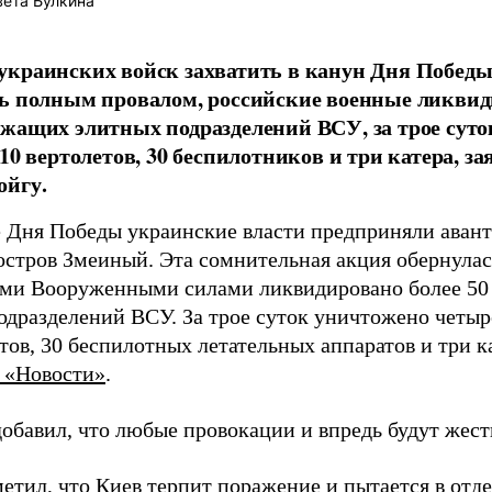
ета Булкина
краинских войск захватить в канун Дня Побед
ь полным провалом, российские военные ликвид
жащих элитных подразделений ВСУ, за трое сут
 10 вертолетов, 30 беспилотников и три катера, 
ойгу.
 Дня Победы украинские власти предприняли ава
 остров Змеиный. Эта сомнительная акция обернула
ми Вооруженными силами ликвидировано более 50
одразделений ВСУ. За трое суток уничтожено четыр
тов, 30 беспилотных летательных аппаратов и три ка
 «Новости»
.
обавил, что любые провокации и впредь будут жестк
етил, что Киев терпит поражение и пытается в отд