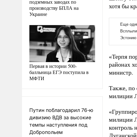
подземных заводах по
хотя бы к
производству БПЛА на
Украине
«Терпя по
районах х
Первая в истории 500-
балльница ЕГЭ поступила в
министр.
МФТИ
Также, по
милиции Л
Путин поблагодарил 76-ю
«Группиро
дивизию ВДВ за высокие
милиции Л
темпы наступления под
контроль 
Добропольем
Луганской 