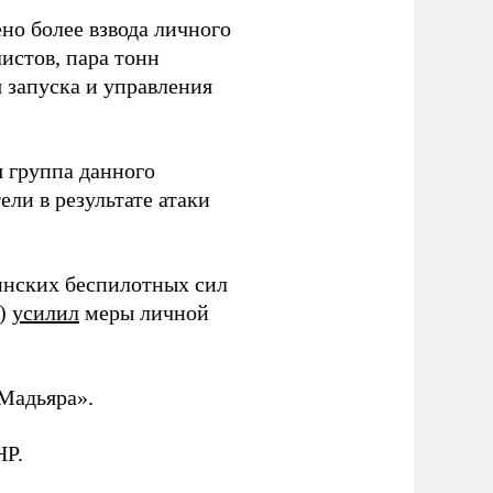
но более взвода личного
истов, пара тонн
я запуска и управления
 группа данного
ли в результате атаки
инских беспилотных сил
и)
усилил
меры личной
Мадьяра».
НР.