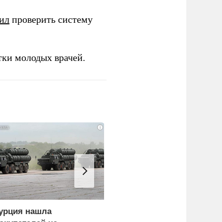
ил
проверить систему
тки молодых врачей.
i
урция нашла
Россия больше не буде