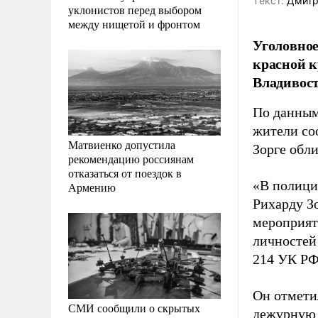
Tекст:
Дмитр
уклонистов перед выбором
между нищетой и фронтом
Уголовное
красной к
Владивос
По данным
жители со
Матвиенко допустила
Зорге обл
рекомендацию россиянам
отказаться от поездок в
«В полици
Армению
Рихарду З
мероприят
личностей 
214 УК РФ
Он отметил
СМИ сообщили о скрытых
дежурную 