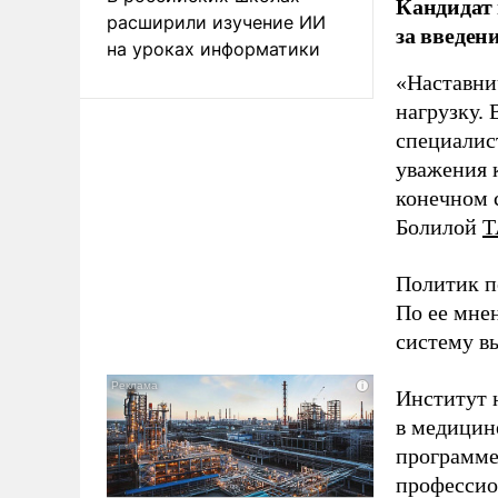
Кандидат 
расширили изучение ИИ
за введен
на уроках информатики
«Наставни
нагрузку. 
специалис
уважения к
конечном с
Болилой
Т
Политик п
По ее мне
систему в
Институт 
в медицине
программе
профессио