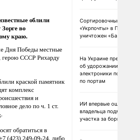
еизвестные облили
Сортировочный пункт
 Зорге во
«Укрпочты» в Павлогра
ому краю.
уничтожен «Бандероль
не Дня Победы местные
у, герою СССР Рихарду
На Украине предупреди
об удорожании китайс
электроники после уда
по портам
блили краской памятник
дят комплекс
роисшествия и
ИИ впервые оштрафова
вное дело по ч. 1 ст.
владельца подмосковн
»
.
участка за борщевик
осят обратиться в
 (423) 249-09-24, либо