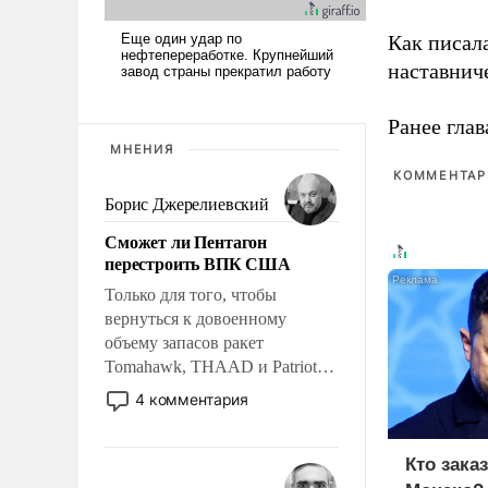
Как писал
наставнич
Ранее глав
МНЕНИЯ
КОММЕНТАРИ
Борис Джерелиевский
Сможет ли Пентагон
перестроить ВПК США
Только для того, чтобы
вернуться к довоенному
объему запасов ракет
Tomahawk, THAAD и Patriot
США потребуется более трех
4 комментария
лет. Даже небольшая война с
Ираном опустошила
американские арсеналы.
Кто зака
Сложившаяся ситуация