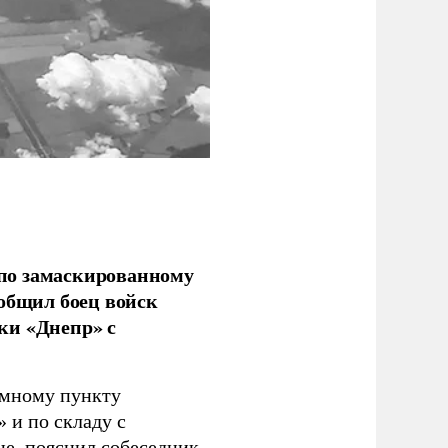
по замаскированному
ообщил боец войск
ки «Днепр» с
емному пункту
 и по складу с
не, пояснил собеседник