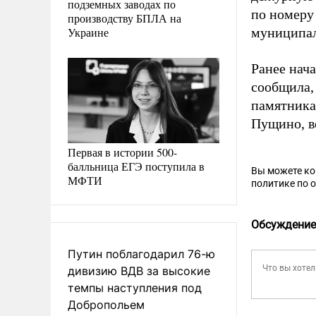
подземных заводах по
по номеру
производству БПЛА на
Украине
муниципал
Ранее нач
сообщила,
памятника
Пущино, в
Первая в истории 500-
балльница ЕГЭ поступила в
Вы можете к
МФТИ
политике по 
Обсуждение
Путин поблагодарил 76-ю
дивизию ВДВ за высокие
темпы наступления под
Добропольем