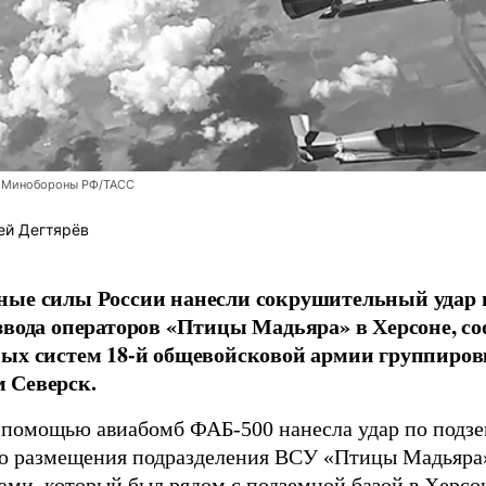
 Минобороны РФ/ТАСС
ей Дегтярёв
ные силы России нанесли сокрушительный удар 
звода операторов «Птицы Мадьяра» в Херсоне, с
ых систем 18-й общевойсковой армии группиров
 Северск.
 помощью авиабомб ФАБ-500 нанесла удар по подз
о размещения подразделения ВСУ «Птицы Мадьяра»
ами, который был рядом с подземной базой в Херсо