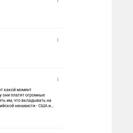
от какой момент
у они платят огромные
нить им, что вкладывать на
сийской ненависти - США и
аших олигархов на Западе
ю я в энцефалит мозга