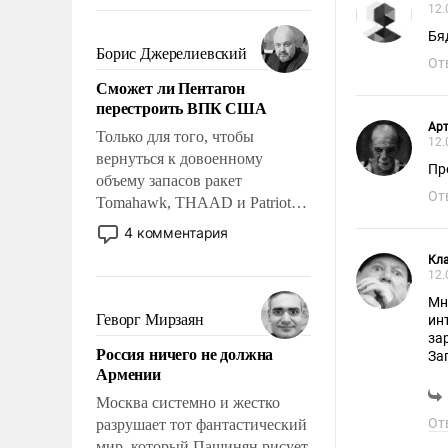
требование к человеку – быть
12.
мужественным и твердым под
Бяд
ударами судьбы, брать на себя
Борис Джерелиевский
От
ответственность, помогать
Сможет ли Пентагон
слабым, идти вперед и
перестроить ВПК США
адаптироваться.
Арт
Только для того, чтобы
12.
вернуться к довоенному
Пр
объему запасов ракет
От
Tomahawk, THAAD и Patriot
США потребуется более трех
4 комментария
лет. Даже небольшая война с
Кл
Ираном опустошила
12.
американские арсеналы.
Мн
Сложившаяся ситуация
Геворг Мирзаян
ин
означает многолетний период
за
Россия ничего не должна
уязвимости США, например,
За
Армении
Ве
перед Китаем.
эт
Москва системно и жестко
ро
От
разрушает тот фантастический
мир, который Пашинян рисует