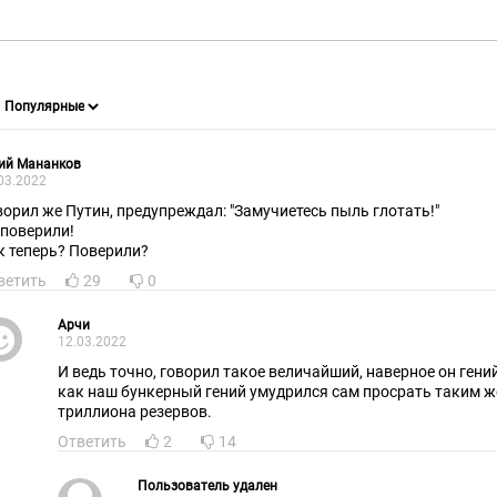
ий Мананков
03.2022
ворил же Путин, предупреждал: "Замучиетесь пыль глотать!"
 поверили!
к теперь? Поверили?
ветить
29
0
Арчи
12.03.2022
И ведь точно, говорил такое величайший, наверное он гений
как наш бункерный гений умудрился сам просрать таким ж
триллиона резервов.
Ответить
2
14
Пользователь удален