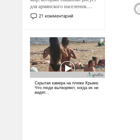
для армянского населения.
Мир, где политические
21 комментарий
прожекты будут безусловно
оплачиваться за счет
российских
налогоплательщиков и где
Еревану за свои поступки не
нужно отвечать.