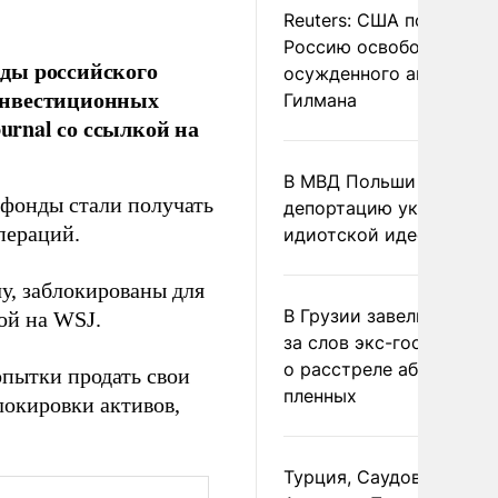
Reuters: США попросил
Россию освободить
ды российского
осужденного американ
инвестиционных
Гилмана
urnal со ссылкой на
В МВД Польши назвали
тфонды стали получать
депортацию украинцев
пераций.
идиотской идеей
у, заблокированы для
В Грузии завели дело и
ой на WSJ.
за слов экс-госминист
о расстреле абхазских
опытки продать свои
пленных
локировки активов,
Турция, Саудовская