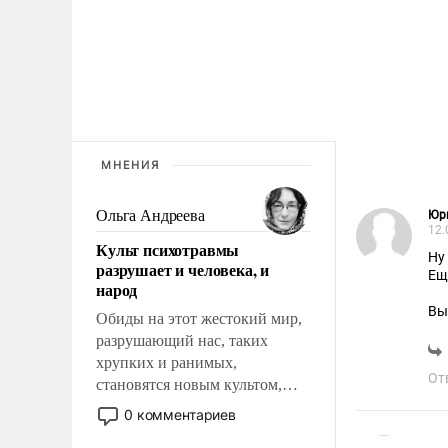
МНЕНИЯ
Ольга Андреева
Юр
12.
Культ психотравмы
разрушает и человека, и
Ещ
народ
Вы
Обиды на этот жестокий мир,
Ро
разрушающий нас, таких
хрупких и ранимых,
От
становятся новым культом,
постепенно вытесняя и
0 комментариев
отменяя традиционное