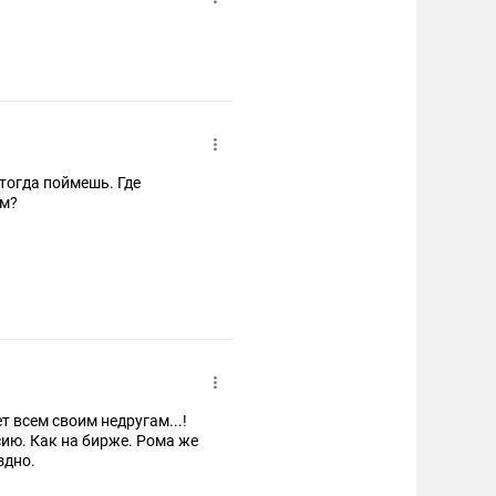
тогда поймешь. Где
ом?
 всем своим недругам...!
ю. Как на бирже. Рома же
здно.