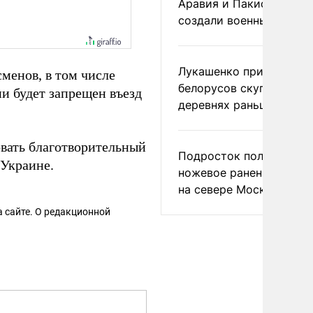
Аравия и Пакистан
создали военный союз
Лукашенко призвал
менов, в том числе
белорусов скупать дом
и будет запрещен въезд
деревнях раньше росси
вать благотворительный
Подросток получил
 Украине.
ножевое ранение в дра
на севере Москвы
 сайте. О редакционной