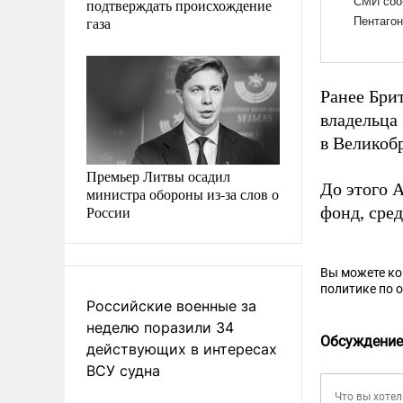
подтверждать происхождение
газа
Ранее Бри
владельца
в Великоб
Премьер Литвы осадил
До этого 
министра обороны из-за слов о
России
фонд, сре
Вы можете к
политике по 
Российские военные за
неделю поразили 34
Обсуждение
действующих в интересах
ВСУ судна