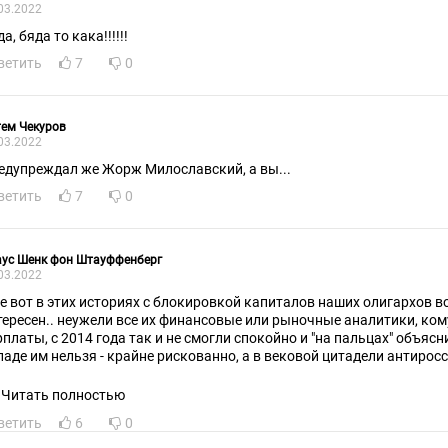
03.2022
а, бяда то кака!!!!!!
ветить
7
0
ем Чекуров
03.2022
едупреждал же Жорж Милославский, а вы...
ветить
7
0
аус Шенк фон Штауффенберг
03.2022
е вот в этих историях с блокировкой капиталов наших олигархов в
тересен.. неужели все их финансовые или рыночные аналитики, ком
рплаты, с 2014 года так и не смогли спокойно и "на пальцах" объяс
паде им нельзя - крайне рискованно, а в вековой цитадели антирос
ликобритании, просто глупо. Но, всё же мне кажется, что вклады н
о примерно то же, что и "миллиарды Путина" в их банках. Ну, не вер
Читать полностью
ссийских олигархов! Не верю! (по К.С. Станиславскому).
ветить
6
0