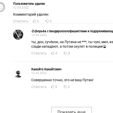
Пользователь удален
12.03.2022
Комментарий удален
Ответить
0
6
-Z-(борьба с бандерохохлофашистами и подхрюкиваю
12.03.2022
ты, дон, сучёнок, на Путина не ***, ты чую, мил, 
сзади нападают, а потом скулят в полиции🤮
Ответить
4
0
Какойто Какойтович
12.03.2022
Совершенно точно, это не ваш Путин!
Ответить
0
0