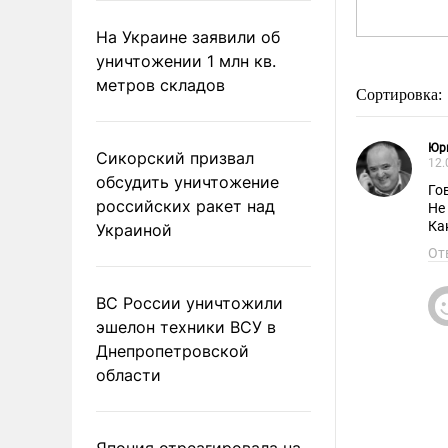
На Украине заявили об
уничтожении 1 млн кв.
метров складов
Сортировка:
Юр
Сикорский призвал
12.
обсудить уничтожение
Го
российских ракет над
Не
Ка
Украиной
От
ВС России уничтожили
эшелон техники ВСУ в
Днепропетровской
области
Япония отреагировала на