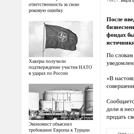
Tекст:
Вера 
ответственность за свою
роковую ошибку
После вве
бизнесме
фондах бы
источники
По словам
Хакеры получили
уведомлен
подтверждение участия НАТО
в ударах по России
«В настоя
совершени
Сообщаетс
доли в не
продать св
Экономист объяснил
требование Европы к Турции