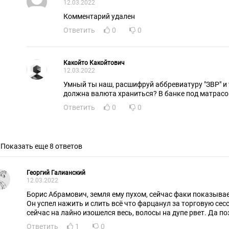
12.03.2022
Комментарий удален
Ответить
0
0
Какойто Какойтович
12.03.2022
Умный ты наш, расшифруй аббревиатуру "ЗВР" и 
должна валюта храниться? В банке под матрас
Ответить
0
0
Показать еще 8 ответов
Георгий Галианский
12.03.2022
Борис Абрамович, земля ему пухом, сейчас факи показывает
Он успел нажить и слить всё что фарцанул за торговую сесси
сейчас на лайно изошелся весь, волосы на дупе рвет. Да по
Ответить
1
0