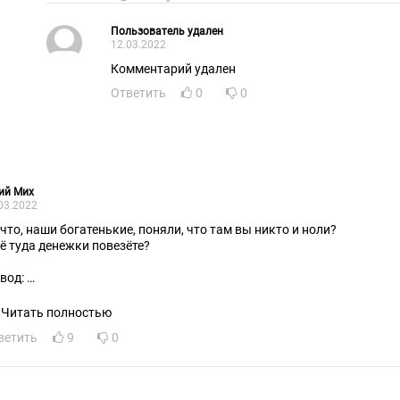
Пользователь удален
12.03.2022
Комментарий удален
Ответить
0
0
ий Мих
03.2022
Ну что, наши богатенькие, поняли, что там вы никто и ноли?
ё туда денежки повезёте?
вод:
дину надо любить, а не пользовать!
Читать полностью
ветить
9
0