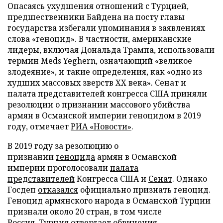
Опасаясь ухудшения отношений с Турцией,
предшественники Байдена на посту главы
государства избегали упоминания в заявлениях
слова «геноцид». В частности, американские
лидеры, включая Дональда Трампа, использовали
термин Meds Yeghern, означающий «великое
злодеяние», и такие определения, как «одно из
худших массовых зверств XX века». Сенат и
палата представителей конгресса США приняли
резолюции о признании массового убийства
армян в Османской империи геноцидом в 2019
году, отмечает
РИА «Новости»
.
В 2019 году за резолюцию о
признании
геноцида
армян в Османской
империи проголосовали
палата
представителей
Конгресса США и
Сенат
. Однако
Госдеп
отказался
официально признать геноцид.
Геноцид армянского народа в Османской Турции
признали около 20 стран, в том числе
Россия. Турция
отвергает
обвинения.