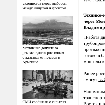
Tекст:
Крист
уклонистов перед выбором
между нищетой и фронтом
Технико-э
через Мон
Владимир
«Работа д
трубопров
Матвиенко допустила
протяженн
рекомендацию россиянам
готово в 
отказаться от поездок в
монгольск
Армению
Ранее росс
смогут
вы
Напомним,
транспорт
СМИ сообщили о скрытых
Восток и 