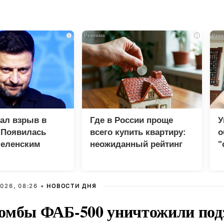
i
i
зал взрыв в
Где в России проще
У
 Появилась
всего купить квартиру:
о
Зеленским
неожиданный рейтинг
"
с
026, 08:26 •
НОВОСТИ ДНЯ
омбы ФАБ-500 уничтожили под