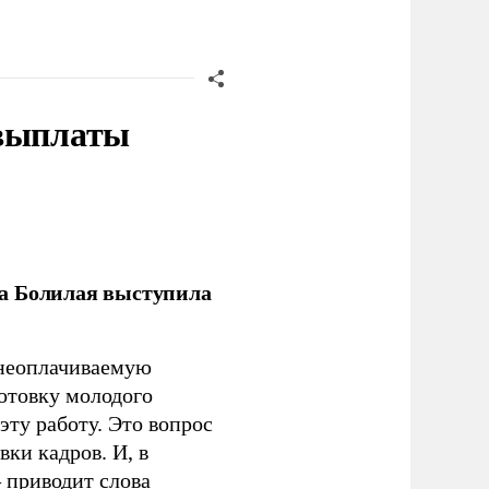
 выплаты
ла Болилая выступила
 неоплачиваемую
готовку молодого
ту работу. Это вопрос
ки кадров. И, в
– приводит слова