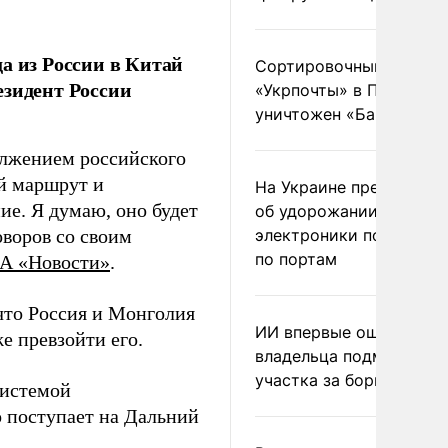
а из России в Китай
Сортировочный пункт
езидент России
«Укрпочты» в Павлогра
уничтожен «Бандероль
олжением российского
й маршрут и
На Украине предупреди
ие. Я думаю, оно будет
об удорожании китайс
оворов со своим
электроники после уда
по портам
А «Новости»
.
 что Россия и Монголия
ИИ впервые оштрафова
е превзойти его.
владельца подмосковн
участка за борщевик
системой
о поступает на Дальний