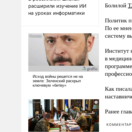
Болилой
Т
расширили изучение ИИ
на уроках информатики
Политик п
По ее мне
систему в
Институт 
в медицине
программе
профессио
Как писал
наставнич
Ранее глав
КОММЕНТАРИ