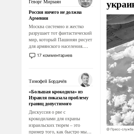
украи
Геворг Мирзаян
означает многолетний период
Россия ничего не должна
уязвимости США, например,
Армении
перед Китаем.
Москва системно и жестко
разрушает тот фантастический
мир, который Пашинян рисует
для армянского населения.
Мир, где политические
17 комментариев
прожекты будут безусловно
оплачиваться за счет
российских
налогоплательщиков и где
Тимофей Бордачёв
Еревану за свои поступки не
«Большая крокодила» из
нужно отвечать.
Израиля показала проблему
границ допустимого
Дискуссия о рве с
крокодилами для охраны
израильских тюрем – это
@ Пресс-служба
пример того, как быстро мы