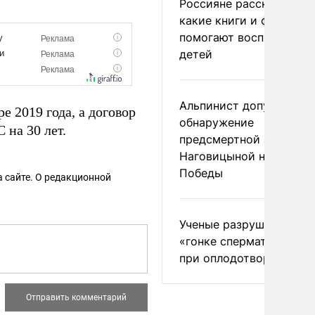
Россияне рассказали,
какие книги и фильмы
помогают воспитывать
детей
Альпинист допустил
е 2019 года, а договор
обнаружение
 на 30 лет.
предсмертной записки
Наговицыной на пике
Победы
 сайте. О редакционной
Ученые разрушили миф
«гонке сперматозоидов
при оплодотворении