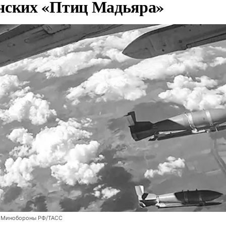
нских «Птиц Мадьяра»
 Минобороны РФ/ТАСС