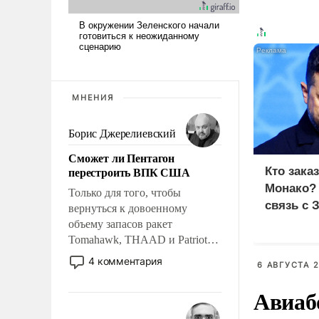
МНЕНИЯ
Борис Джерелиевский
Сможет ли Пентагон
перестроить ВПК США
Кто зака
Монако?
Только для того, чтобы
связь с 
вернуться к довоенному
объему запасов ракет
Tomahawk, THAAD и Patriot
США потребуется более трех
4 комментария
6 АВГУСТА 2
лет. Даже небольшая война с
Ираном опустошила
Авиаб
американские арсеналы.
Сложившаяся ситуация