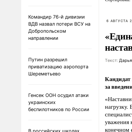
Командир 76-й дивизии
6 АВГУСТА 2
ВДВ назвал потери ВСУ на
Добропольском
«Един
направлении
наста
Путин разрешил
Tекст:
Дарья
приватизацию аэропорта
Шереметьево
Кандидат 
за введен
Генсек ООН осудил атаки
«Наставни
украинских
нагрузку. 
беспилотников по России
специалис
уважения к
конечном с
В российских школах