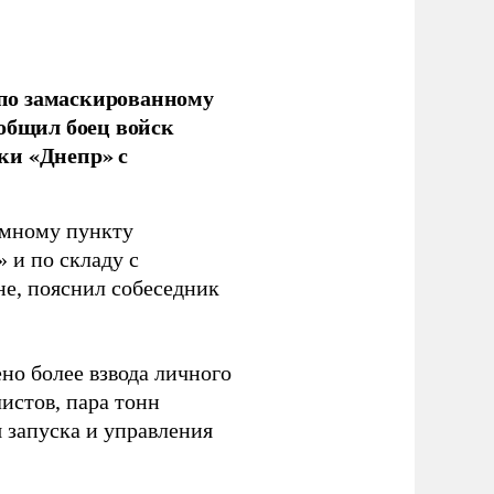
по замаскированному
ообщил боец войск
ки «Днепр» с
емному пункту
 и по складу с
не, пояснил собеседник
но более взвода личного
истов, пара тонн
я запуска и управления