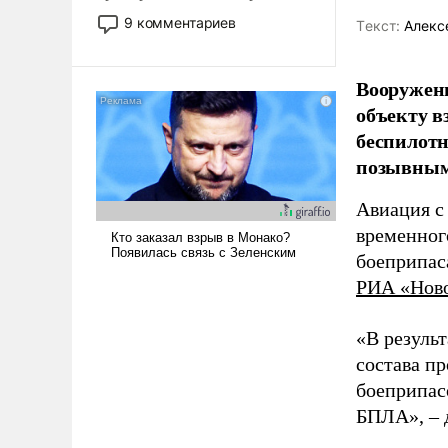
двигаемся по пути
9 комментариев
Tекст:
Алекс
революционных изменений.
То, что несколько лет назад
было образом для
Вооружен
псевдонаучной фантастики,
объекту в
стало всерьез обсуждаемой
беспилотн
идеей.
позывным
Авиация с
временног
боеприпас
РИА «Нов
«В резуль
состава п
боеприпасо
БПЛА», – 