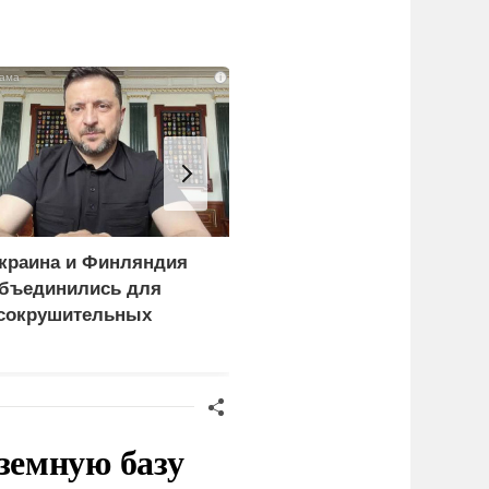
i
краина и Финляндия
Россия больше не буде
бъединились для
церемониться - теперь
сокрушительных
это законная цель в
анкций" против России
Германии
земную базу