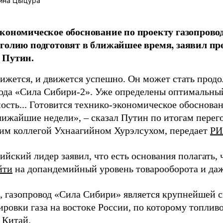
ина Цыцура
кономическое обоснование по проекту газопровод
голию подготовят в ближайшее время, заявил пр
 Путин.
вижется, и движется успешно. Он может стать прод
ода «Сила Сибири-2». Уже определены оптимальны
ость... Готовится технико-экономическое обоснован
ближайшие недели», – сказал Путин по итогам перег
им коллегой Ухнаагийном Хурэлсухом, передает
РИ
ийский лидер заявил, что есть основания полагать,
йти
на допандемийный уровень товарооборота и даж
 газопровод «Сила Сибири» является крупнейшей 
ировки газа на востоке России, по которому топлив
в Китай.