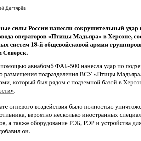
ей Дегтярёв
ные силы России нанесли сокрушительный удар 
звода операторов «Птицы Мадьяра» в Херсоне, с
ых систем 18-й общевойсковой армии группиров
 Северск.
 помощью авиабомб ФАБ-500 нанесла удар по подз
о размещения подразделения ВСУ «Птицы Мадьяра»
ами, который был рядом с подземной базой в Херсо
ости»
.
тате огневого воздействия было полностью уничтоже
ротивника, вероятно несколько иностранных специал
в, а также оборудование РЭБ, РЭР и устройства дл
добавил он.