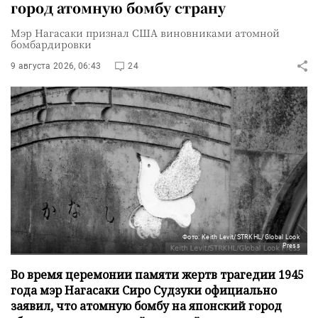
город атомную бомбу страну
Мэр Нагасаки признал США виновниками атомной
бомбардировки
9 августа 2026, 06:43
24
Фото: Keith Levit/STRKHL/Global Look
Press
Во время церемонии памяти жертв трагедии 1945
года мэр Нагасаки Сиро Судзуки официально
заявил, что атомную бомбу на японский город