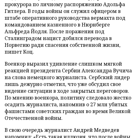
прокурора по личному распоряжению Адольфа
Гитлера. В годы войны он служил офицером в
штабе оперативного руководства вермахта под
командованием казненного в Нюрнберге
Альфреда Йодля. После поражения под
Сталинградом нацист добился перевода в
Норвегию ради спасения собственной жизни,
пишет Коц.
Военкор выразил удивление слишком мягкой
реакцией президента Сербии Александра Вучича
на слова немецкого журналиста. Сербский лидер
лишь дежурно отметил, что уже обсудил свое
видение ситуации в ходе закрытых переговоров.
По мнению военкора, политику следовало жестко
осадить журналиста, напомнив о 27 млн убитых
фашистами советских граждан во время Великой
Отечественной войны.
В свою очередь журналист Андрей Медведев
напомнил
: «Есть такая иллюзия, что после войны