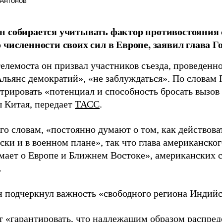
Антонов
 собирается учитывать фактор противостояния 
 численности своих сил в Европе, заявил глава 
елемоста он призвал участников съезда, проведенно
льянс демократий», «не заблуждаться». По слова
трировать «потенциал и способность бросать вызов
ы Китая, передает
ТАСС
.
го словам, «постоянно думают о том, как действова
ки и в военном плане», так что глава американско
мает о Европе и Ближнем Востоке», американских 
.
 подчеркнул важность «свободного региона Индийск
 «гарантировать, что надлежащим образом распред