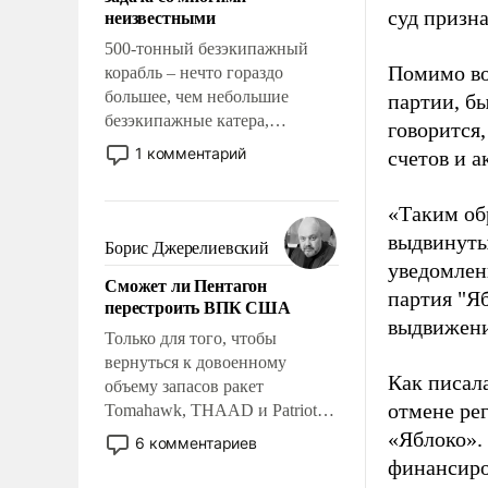
адаптироваться.
неизвестными
суд призн
500-тонный безэкипажный
Помимо во
корабль – нечто гораздо
большее, чем небольшие
партии, б
безэкипажные катера,
говорится,
применение которых уже
1 комментарий
счетов и 
стало обыденностью. Задача по
созданию такого корабля очень
«Таким об
сложна и амбициозна. Однако
выдвинуты
и ее реализация радикально
Борис Джерелиевский
поднимет наши боевые
уведомлени
Сможет ли Пентагон
возможности.
партия "Я
перестроить ВПК США
выдвижения
Только для того, чтобы
вернуться к довоенному
Как писал
объему запасов ракет
отмене ре
Tomahawk, THAAD и Patriot
США потребуется более трех
«Яблоко».
6 комментариев
лет. Даже небольшая война с
финансиро
Ираном опустошила