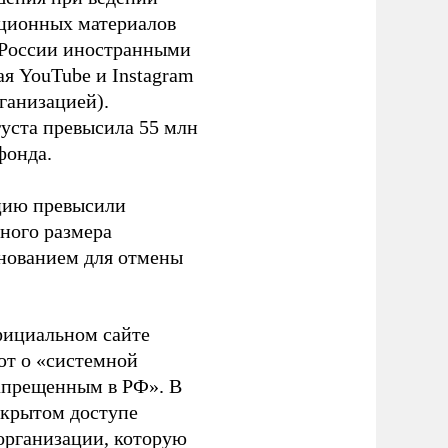
ационных материалов
в России иностранными
я YouTube и Instagram
ганизацией).
густа превысила 55 млн
фонда.
ацию превысили
ного размера
основанием для отмены
фициальном сайте
ют о «системной
апрещенным в РФ». В
ткрытом доступе
организации, которую