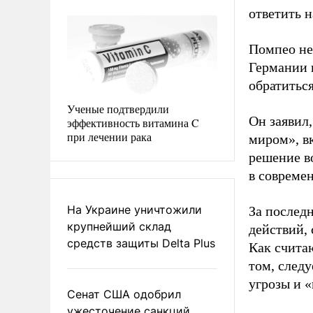
ответить н
Помпео не
Германии 
обратитьс
Ученые подтвердили
Он заявил
эффективность витамина C
при лечении рака
миром», вк
решение в
в совреме
На Украине уничтожили
За послед
крупнейший склад
действий,
средств защиты Delta Plus
Как счита
том, следу
угрозы и «
Сенат США одобрил
ужесточение санкций