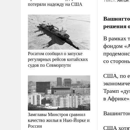
Tекст:
Антон 
потеряли надежду на США
Вашингтон
решения о
В рамках т
фондом «А
Росатом сообщил о запуске
продемонс
регулярных рейсов китайских
со сторон
судов по Севморпути
США, по е
экономичес
Трамп «ду
в Африке»
Вашингтон
Замглавы Минстроя сравнил
качество жилья в Нью-Йорке и
России
США хотят