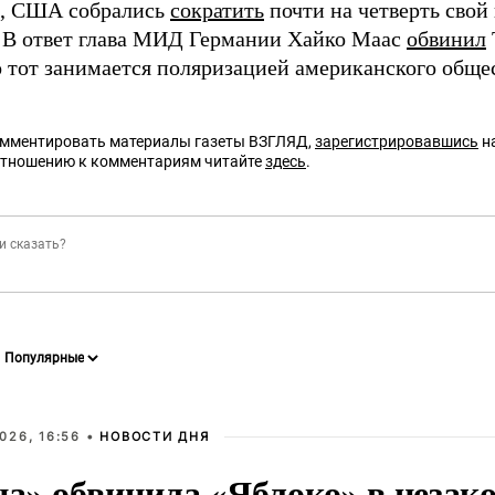
, США собрались
сократить
почти на четверть свой
 В ответ глава МИД Германии Хайко Маас
обвинил
о тот занимается поляризацией американского обще
омментировать материалы газеты ВЗГЛЯД,
зарегистрировавшись
на
отношению к комментариям читайте
здесь
.
026, 16:56 •
НОВОСТИ ДНЯ
на» обвинила «Яблоко» в незак