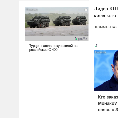
американские арсеналы.
Лидер КП
Сложившаяся ситуация
киевского
означает многолетний период
уязвимости США, например,
перед Китаем.
КОММЕНТАРИ
Кто зака
Монако?
связь с 