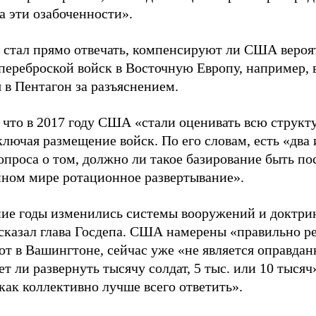
а эти озабоченности».
 стал прямо отвечать, компенсируют ли США вероя
переброской войск в Восточную Европу, например,
я в Пентагон за разъяснением.
, что в 2017 году США «стали оценивать всю струк
лючая размещение войск. По его словам, есть «два 
опроса о том, должно ли такое базирование быть п
нном мире ротационное развертывание».
ние годы изменились системы вооружений и доктри
 сказал глава Госдепа. США намерены «правильно ре
ют в Вашингтоне, сейчас уже «не является оправдан
ет ли развернуть тысячу солдат, 5 тыс. или 10 тыся
как коллективно лучше всего ответить».