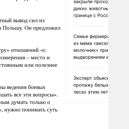
закрыли проходы для
диких животных на
границе с Россией
тный вывод сил из
 в Польшу. Он предложил
Семье фермера Уолкер
из мема «веселый
туру» отношений «с
молочник» пригрозили
измерения – место и
выдворением из Росси
остоянным или полезнее
Эксперт объяснил
пропажу белых грибов 
ны ведения боевых
лесах этим летом
шать все эти вопросы».
ным думать только о
ч», нужно понимать суть