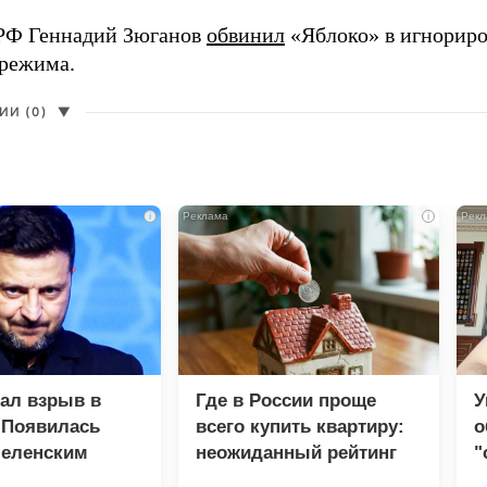
РФ Геннадий Зюганов
обвинил
«Яблоко» в игнорир
 режима.
И (0)
▼
i
i
зал взрыв в
Где в России проще
У
 Появилась
всего купить квартиру:
о
Зеленским
неожиданный рейтинг
"
с