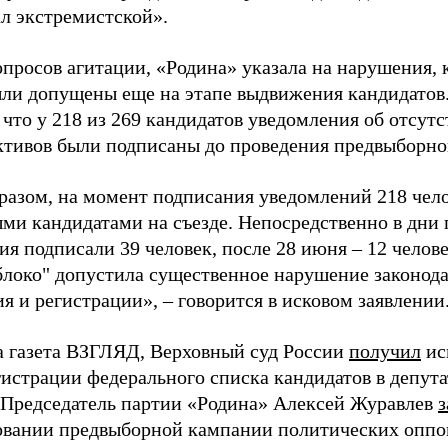
ал экстремистской».
просов агитации, «Родина» указала на нарушения, 
ыли допущены еще на этапе выдвижения кандидатов. 
 что у 218 из 269 кандидатов уведомления об отсу
активов были подписаны до проведения предвыборног
разом, на момент подписания уведомлений 218 чело
ми кандидатами на съезде. Непосредственно в дни 
я подписали 39 человек, после 28 июня – 12 челов
блоко" допустила существенное нарушение законода
 и регистрации», – говорится в исковом заявлении
а газета ВЗГЛЯД, Верховный суд России
получил
ис
гистрации федерального списка кандидатов в депут
 Председатель партии «Родина» Алексей Журавлев
з
вании предвыборной кампании политических оппо