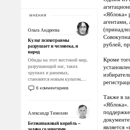
агитацион
«Яблока» 
МНЕНИЯ
агентами,
(принадле
Ольга Андреева
Совокупная
Культ психотравмы
рублей, пр
разрушает и человека, и
народ
Кроме тог
Обиды на этот жестокий мир,
разрушающий нас, таких
установле
хрупких и ранимых,
избиратель
становятся новым культом,
регистрац
постепенно вытесняя и
6 комментариев
отменяя традиционное
Также в з
требование к человеку – быть
«Яблока».
мужественным и твердым под
ударами судьбы, брать на себя
поддержке
Александр Тимохин
ответственность, помогать
документе
Безэкипажный корабль –
слабым, идти вперед и
является 
задача со многими