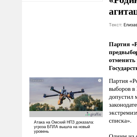
агита
Tекст:
Елиза
Партия «Р
предвыбор
отменить 
Государст
Партия «Р
выборов в
допустил 
законодат
экстремиз
списка».
Одним из 