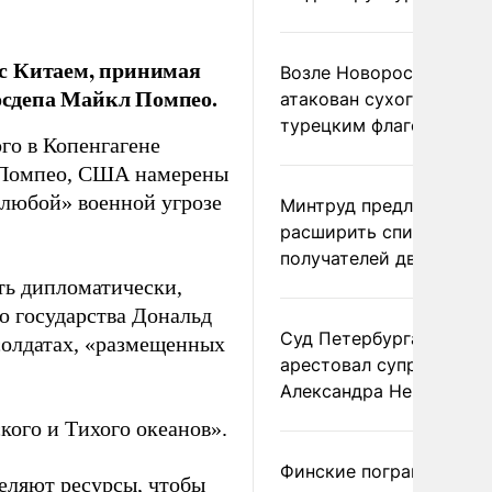
с Китаем, принимая
Возле Новороссийска
Госдепа Майкл Помпео.
атакован сухогруз под
турецким флагом
го в Копенгагене
м Помпео, США намерены
 любой» военной угрозе
Минтруд предложил
расширить список
получателей двух пенс
ть дипломатически,
го государства Дональд
Суд Петербурга заочно
солдатах, «размещенных
арестовал супругу
Александра Невзорова
ого и Тихого океанов».
Финские пограничники
еляют ресурсы, чтобы