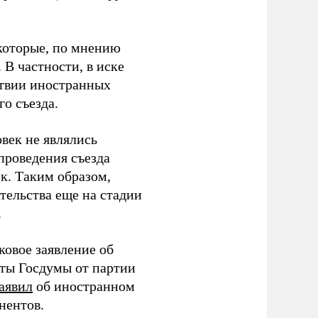
которые, по мнению
В частности, в иске
тствии иностранных
о съезда.
век не являлись
проведения съезда
ек. Таким образом,
тельства еще на стадии
.
ковое заявление об
аты Госдумы от партии
аявил
об иностранном
нентов.