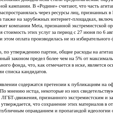
ной кампании. В «Родине» считают, что часть агит
распространялась через ресурсы лиц, признанных 
 а также на зарубежных интернет-площадках, включа
жит компании Meta, признанной экстремистской ор
 стоимость этих услуг за период с 27 июня по 6 ав
и этом оплата производилась не из избирательного 
о, по утверждению партии, общие расходы на агит
нный законом предел более чем на 5% от максималь
ного фонда, что, как отмечается в иске, является 
ии списка кандидатов.
аявлении содержатся претензии к публикациям на о
 По мнению истца, некоторые из них свидетельству
 ЛГБТ-движения, признанного экстремистским и з
 утверждается, что сохранение этих материалов в о
«публичным оправданием и пропагандой идеологии 