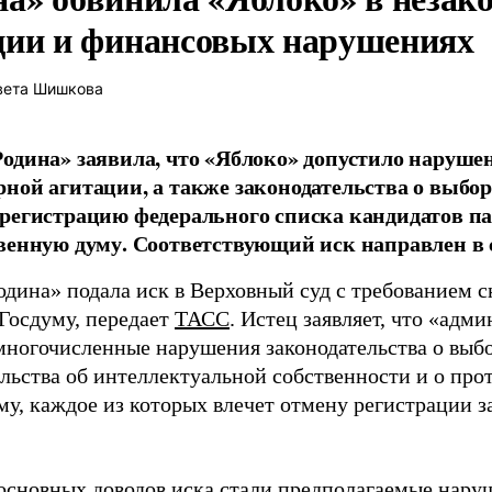
ции и финансовых нарушениях
вета Шишкова
одина» заявила, что «Яблоко» допустило наруше
ной агитации, а также законодательства о выбор
регистрацию федерального списка кандидатов па
венную думу. Соответствующий иск направлен в с
одина» подала иск в Верховный суд с требованием с
 Госдуму, передает
ТАСС
. Истец заявляет, что «адм
многочисленные нарушения законодательства о выбор
ельства об интеллектуальной собственности и о про
му, каждое из которых влечет отмену регистрации 
основных доводов иска стали предполагаемые нару