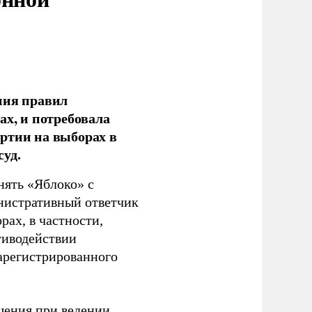
ния правил
ах, и потребовала
ртии на выборах в
уд.
нять «Яблоко» с
инистративный ответчик
ах, в частности,
тиводействии
зарегистрированного
шения при ведении