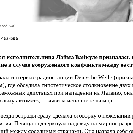
оров/ТАСС
 Иванова
я исполнительница Лайма Вайкуле призналась в
ие в случае вооруженного конфликта между ее ст
дала интервью радиостанции
Deutsche Welle
(призна
), где обсудила гипотетическое столкновение двух 
возможных действиях при нападении на Латвию, она
возьму автомат», – заявила исполнительница.
везда эстрады сразу сделала оговорку о нежелании
ития. Певица подчеркнула надежду на мирное раз
чий между соседними странами. Она назвала себя 