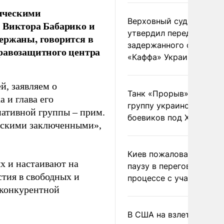
ическими
Верховный суд Швеции
 Виктора Бабарико и
утвердил передачу
ержаны, говорится в
задержанного сухогруз
правозащитного центра
«Каффа» Украине
й, заявляем о
Танк «Прорыв» уничто
 и глава его
группу украинских
ативной группы – прим.
боевиков под Харьково
ескими заключенными»,
Киев пожаловался на
х и настаивают на
паузу в переговорном
тия в свободных и
процессе с участием 
 конкурентной
В США на взлете разби