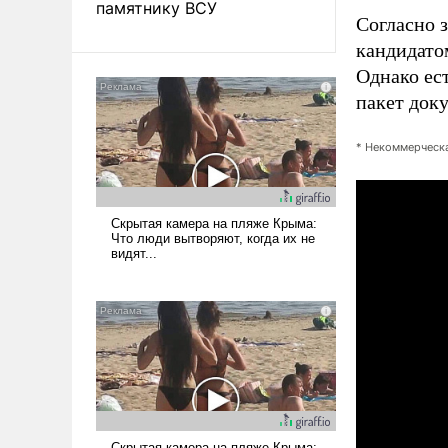
памятнику ВСУ
Согласно 
кандидато
Однако ес
пакет док
* Некоммерческа