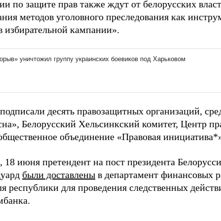
ии по защите прав также ждут от белорусских власт
ания методов уголовного преследования как инстру
в избирательной кампании».
 подписали десять правозащитных организаций, ср
сна», Белорусский Хельсинкский комитет, Центр п
 общественное объединение «Правовая инициатива*»
 18 июня претендент на пост президента Белорусси
дуард
были доставлены
в департамент финансовых р
ля республики для проведения следственных действ
мбанка.