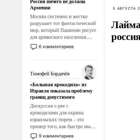
Россия ничего не должна
уязвимости США, например,
Армении
перед Китаем.
5 АВГУСТА 2
Москва системно и жестко
Лайма 
разрушает тот фантастический
мир, который Пашинян рисует
росси
для армянского населения.
Мир, где этому населению все
6 комментариев
должны просто по
определению, где его
политические прожекты будут
беспрекословно оплачиваться
Тимофей Бордачёв
за счет российских
«Большая крокодила» из
налогоплательщиков и где за
Израиля показала проблему
свои поступки не нужно
границ допустимого
отвечать.
Дискуссия о рве с
крокодилами для охраны
израильских тюрем – это
пример того, как быстро мы
двигаемся по пути
9 комментариев