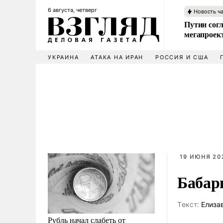
6 августа, четверг
Новость ч
Путин сог
мегапроек
УКРАИНА
АТАКА НА ИРАН
РОССИЯ И США
19 ИЮНЯ 202
Бабар
Tекст:
Елизав
Рубль начал слабеть от