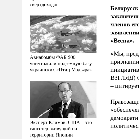
сверхдоходов
Белорусс
заключенн
членов ег
заявлении
«Весна».
«Мы, пред
Авиабомбы ФАБ-500
признании
уничтожили подземную базу
украинских «Птиц Мадьяра»
инициатив
ВЗГЛЯД) С
– цитируе
Правозащи
«обеспече
демократи
Эксперт Климов: США – это
политичес
гангстер, живущий на
территории Японии