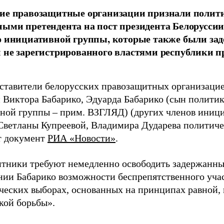
кие правозащитные организации признали полит
ыми претендента на пост президента Белоруссии
о инициативной группы, которые также были зад
 не зарегистрированного властями республики 
ставители белорусских правозащитных организацие
 Виктора Бабарико, Эдуарда Бабарико (сын политика
ной группы – прим. ВЗГЛЯД) (других членов иници
ветланы Купреевой, Владимира Дударева политич
т документ
РИА «Новости»
.
тники требуют немедленно освободить задержанны
нии Бабарико возможности беспрепятственного учас
ческих выборах, основанных на принципах равной,
кой борьбы».