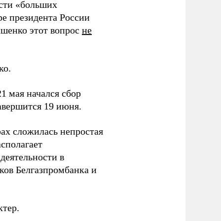
сти «больших
ре президента России
шенко этот вопрос
не
ко.
1 мая начался сбор
авершится 19 июня.
рах сложилась непростая
асполагает
деятельности в
ков Белгазпромбанка и
ктер.