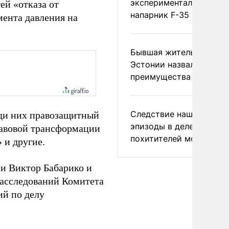
экспериментальный др
ей «отказа от
напарник F-35
мента давления на
Бывшая жительница
Эстонии назвала главн
преимущества России
Следствие нашло новы
еди них правозащитный
эпизоды в деле
равовой трансформации
похитителей москвичек
 и другие.
и Виктор Бабарико и
асследований Комитета
ий по делу