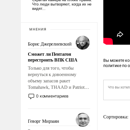
МНЕНИЯ
Борис Джерелиевский
Сможет ли Пентагон
перестроить ВПК США
Вы можете к
политике по 
Только для того, чтобы
вернуться к довоенному
объему запасов ракет
Tomahawk, THAAD и Patriot
США потребуется более трех
0 комментариев
лет. Даже небольшая война с
Ираном опустошила
американские арсеналы.
Сортировка:
Сложившаяся ситуация
Геворг Мирзаян
означает многолетний период