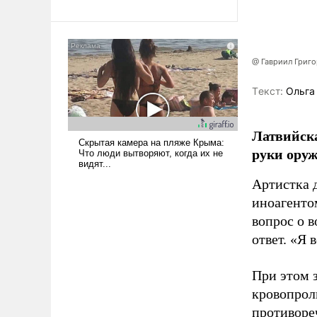
революционных изменений.
То, что несколько лет назад
было образом для
псевдонаучной фантастики,
стало всерьез обсуждаемой
@ Гавриил Григ
идеей.
Tекст:
Ольга
Латвийска
руки оруж
Артистка 
иноагентом
вопрос о 
ответ. «Я 
При этом з
кровопрол
противоре