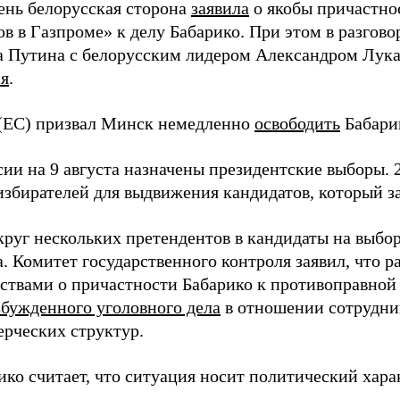
день белорусская сторона
заявила
о якобы причастно
в в Газпроме» к делу Бабарико. При этом в разгово
 Путина с белорусским лидером Александром Лука
я
.
(ЕС) призвал Минск немедленно
освободить
Бабари
ии на 9 августа назначены президентские выборы. 2
избирателей для выдвижения кандидатов, который з
круг нескольких претендентов в кандидаты на выбо
. Комитет государственного контроля заявил, что р
ьствами о причастности Бабарико к противоправной 
збужденного уголовного дела
в отношении сотрудни
ерческих структур.
ко считает, что ситуация носит политический хара