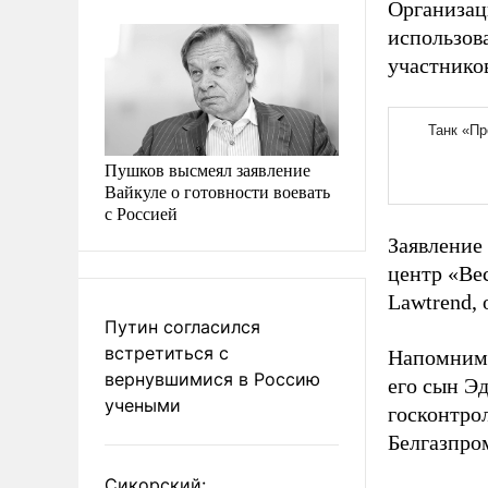
Организац
использов
участнико
Пушков высмеял заявление
Вайкуле о готовности воевать
с Россией
Заявление
центр «Ве
Lawtrend,
Путин согласился
встретиться с
Напомним,
вернувшимися в Россию
его сын Э
учеными
госконтро
Белгазпро
Сикорский: