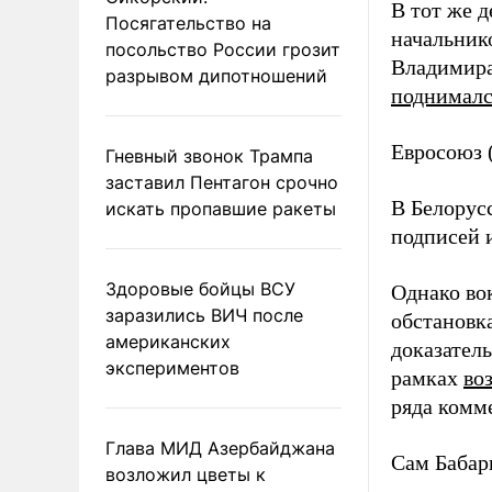
В тот же 
Посягательство на
начальнико
посольство России грозит
Владимира
разрывом дипотношений
поднималс
Евросоюз 
Гневный звонок Трампа
заставил Пентагон срочно
В Белорусс
искать пропавшие ракеты
подписей 
Здоровые бойцы ВСУ
Однако во
заразились ВИЧ после
обстановка
американских
доказател
экспериментов
рамках
во
ряда комм
Глава МИД Азербайджана
Сам Бабари
возложил цветы к