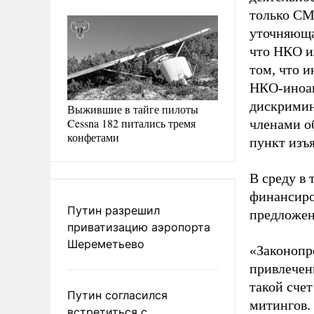
только СМ
уточняюща
что НКО и
том, что 
НКО-иноаг
дискримин
Выжившие в тайге пилоты
Cessna 182 питались тремя
членами о
конфетами
пункт изъя
В среду в
финансиро
Путин разрешил
предложен
приватизацию аэропорта
Шереметьево
«Законопр
привлечен
такой сче
Путин согласился
митингов. 
встретиться с