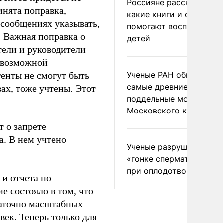
Россияне рассказали,
инята поправка,
какие книги и фильмы
 сообщениях указывать,
помогают воспитывать
. Важная поправка о
детей
тели и руководители
о возможной
енты не смогут быть
Ученые РАН обнаружил
самые древние
ах, тоже учтены. Этот
поддельные монеты
Московского княжеств
 о запрете
а. В нем учтено
Ученые разрушили миф
«гонке сперматозоидов
при оплодотворении
 и отчета по
е состояло в том, что
таточно масштабных
век. Теперь только для