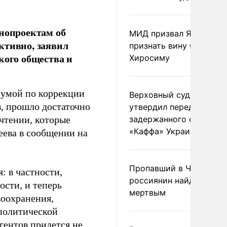
онопроектам об
МИД призвал Японию
ктивно, заявил
признать вину США за
кого общества и
Хиросиму
Думой по коррекции
Верховный суд Швеции
, прошло достаточно
утвердил передачу
чтении, которые
задержанного сухогруз
«Каффа» Украине
еева в сообщении на
Пропавший в Черногор
: в частности,
россиянин найден
сти, и теперь
мертвым
воохранения,
 политической
гентов придется не