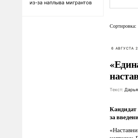
из-за наплыва мигрантов
Сортировка:
6 АВГУСТА 2
«Един
наста
Tекст:
Дарья
Кандидат 
за введен
«Наставни