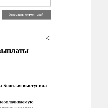
 выплаты
ла Болилая выступила
 неоплачиваемую