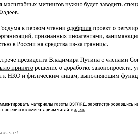
я масштабных митингов нужно будет заводить специ
Фадеев.
 Госдума в первом чтении
одобрила
проект о регули
организаций, признанных иноагентами, занимающи
тью в России на средства из-за границы.
встрече президента Владимира Путина с членами Со
ыло принято
решение о доработке законопроекта, 
я к НКО и физическим лицам, выполняющим функ
омментировать материалы газеты ВЗГЛЯД,
зарегистрировавшись
на
отношению к комментариям читайте
здесь
.