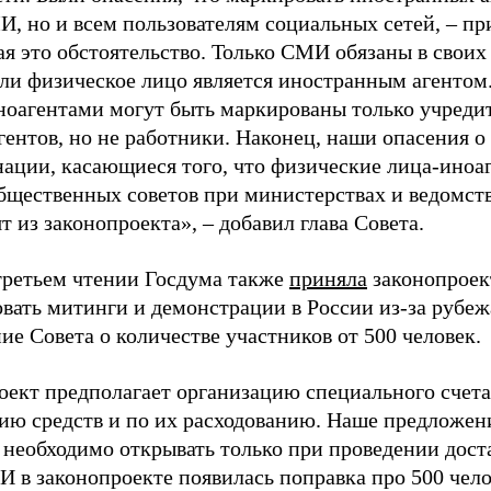
И, но и всем пользователям социальных сетей, – пр
я это обстоятельство. Только СМИ обязаны в своих
ли физическое лицо является иностранным агентом
иноагентами могут быть маркированы только учреди
ентов, но не работники. Наконец, наши опасения 
ации, касающиеся того, что физические лица-иноаг
бщественных советов при министерствах и ведомств
т из законопроекта», – добавил глава Совета.
 третьем чтении Госдума также
приняла
законопроект
вать митинги и демонстрации в России из-за рубеж
ие Совета о количестве участников от 500 человек.
оект предполагает организацию специального счета
ию средств и по их расходованию. Наше предложени
т необходимо открывать только при проведении дос
И в законопроекте появилась поправка про 500 чело