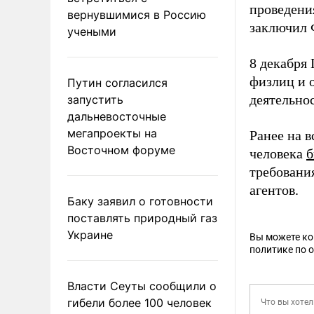
проведени
вернувшимися в Россию
заключил 
учеными
8 декабря
физлиц и 
Путин согласился
деятельнос
запустить
дальневосточные
мегапроекты на
Ранее на 
Восточном форуме
человека
б
требовани
агентов.
Баку заявил о готовности
поставлять природный газ
Украине
Вы можете к
политике по 
Власти Сеуты сообщили о
гибели более 100 человек