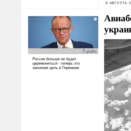
революционных изменений.
6 АВГУСТА 2
То, что несколько лет назад
было образом для
Авиаб
псевдонаучной фантастики,
украи
стало всерьез обсуждаемой
идеей.