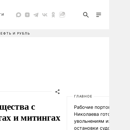
ТИ
НЕФТЬ И РУБЛЬ
ГЛАВНОЕ
щества с
Рабочие портов Одессы
тах и митингах
Николаева готовятся к
увольнениям из-за
остановки судоходства