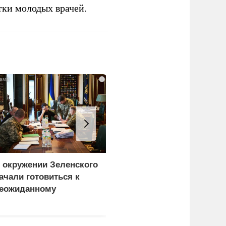
тки молодых врачей.
i
 окружении Зеленского
Турция нашла
ачали готовиться к
покупателей на
еожиданному
российские C-400
ценарию