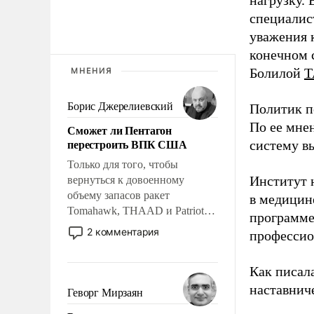
нагрузку. 
специалис
уважения к
конечном с
Болилой
Т
МНЕНИЯ
Борис Джерелиевский
Политик п
По ее мне
Сможет ли Пентагон
перестроить ВПК США
систему в
Только для того, чтобы
Институт 
вернуться к довоенному
объему запасов ракет
в медицине
Tomahawk, THAAD и Patriot
программе
США потребуется более трех
2 комментария
профессио
лет. Даже небольшая война с
Ираном опустошила
Как писал
американские арсеналы.
Сложившаяся ситуация
наставнич
Геворг Мирзаян
означает многолетний период