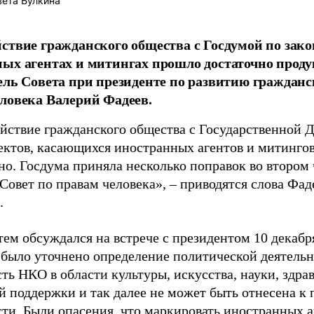
ета Булкина
ствие гражданского общества с Госдумой по зак
ых агентах и митингах прошло достаточно проду
ель Совета при президенте по развитию гражданс
ловека Валерий Фадеев.
йствие гражданского общества с Государственной 
ектов, касающихся иностранных агентов и митингов
но. Госдума приняла несколько поправок во втором 
Совет по правам человека», – приводятся слова Фад
.
тем обсуждался на встрече с президентом 10 декабря
было уточнено определение политической деятельно
ть НКО в области культуры, искусства, науки, здра
й поддержки и так далее не может быть отнесена к
сти. Были опасения, что маркировать иностранных а