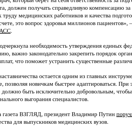
Врач, который берет на себя ответственность за под
та, должен получать справедливую компенсацию за э
 труду медицинских работников и качества подготов
чете, это вопрос здоровья миллионов пациентов», 
АСС
.
одчеркнула необходимость утверждения единых фед
нию, важно законодательно закрепить порядок орга
ыплат, что поможет устранить существенные различ
наставничества остается одним из главных инструм
, позволяя новичкам быстрее адаптироваться. При 
 должно быть исключительно добровольным, чтобы 
нального выгорания специалистов.
а газета ВЗГЛЯД, президент Владимир Путин
поруч
ества для выпускников медицинских вузов.