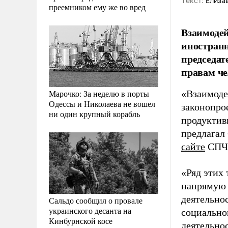
Tекст:
Елизав
преемником ему же во вред
Взаимодей
иностранн
председат
правам че
Марочко: За неделю в порты
«Взаимоде
Одессы и Николаева не вошел
законопро
ни один крупный корабль
продуктив
предлагал 
сайте
СПЧ
«Ряд этих 
напрямую 
деятельнос
Сальдо сообщил о провале
украинского десанта на
социально
Кинбурнской косе
деятельно