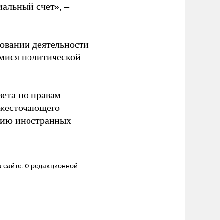
альный счет», –
ровании деятельности
мися политической
вета по правам
ужесточающего
цию иностранных
 сайте. О редакционной