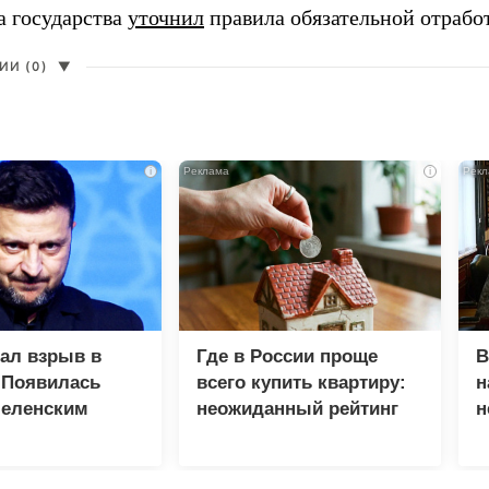
а государства
уточнил
правила обязательной отрабо
И (0)
▼
i
i
зал взрыв в
Где в России проще
В
 Появилась
всего купить квартиру:
н
Зеленским
неожиданный рейтинг
н
с