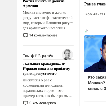
Россия ничего не должна
уязвимости США, например,
Ранее глав
Армении
перед Китаем.
Москва системно и жестко
КОММЕНТАРИ
разрушает тот фантастический
мир, который Пашинян рисует
для армянского населения.
Мир, где этому населению все
14 комментариев
должны просто по
определению, где его
политические прожекты будут
беспрекословно оплачиваться
Тимофей Бордачёв
за счет российских
«Большая крокодила» из
налогоплательщиков и где за
Израиля показала проблему
свои поступки не нужно
границ допустимого
отвечать.
Кто зака
Дискуссия о рве с
Монако?
крокодилами для охраны
связь с 
израильских тюрем – это
пример того, как быстро мы
двигаемся по пути
9 комментариев