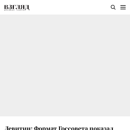
Левитин: Формат Госсовета показал