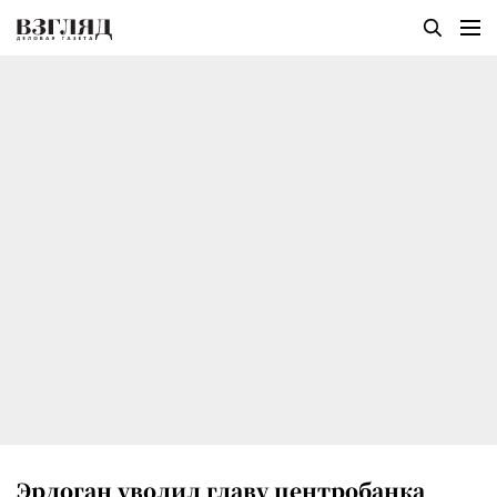
Эрдоган уволил главу центробанка