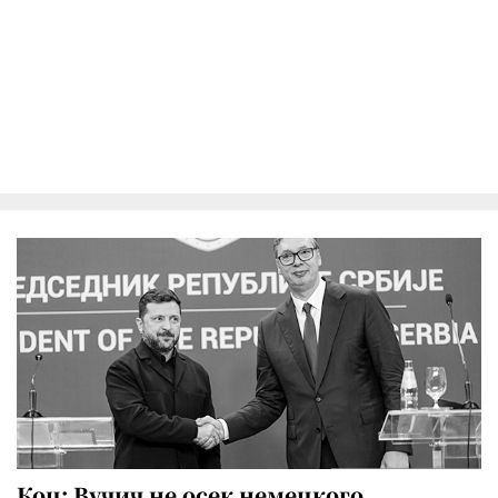
Коц: Вучич не осек немецкого