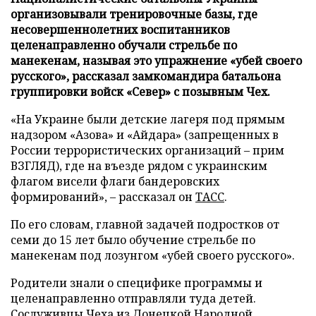
организовывали тренировочные базы, где
несовершеннолетних воспитанников
целенаправленно обучали стрельбе по
манекенам, называя это упражнение «убей своего
русского», рассказал замкомандира батальона
группировки войск «Север» с позывным Чех.
«На Украине были детские лагеря под прямым
надзором «Азова» и «Айдара» (запрещенных в
России террористических организаций – прим
ВЗГЛЯД), где на въезде рядом с украинским
флагом висели флаги бандеровских
формирований», – рассказал он
ТАСС
.
По его словам, главной задачей подростков от
семи до 15 лет было обучение стрельбе по
манекенам под лозунгом «убей своего русского».
Родители знали о специфике программы и
целенаправленно отправляли туда детей.
Сослуживцы Чеха из Донецкой Народной