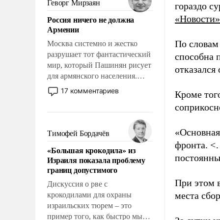
Геворг Мирзаян
гораздо с
означает многолетний период
«Новости»
Россия ничего не должна
уязвимости США, например,
Армении
перед Китаем.
По словам
Москва системно и жестко
разрушает тот фантастический
способна 
мир, который Пашинян рисует
отказался
для армянского населения.
Мир, где политические
17 комментариев
Кроме тог
прожекты будут безусловно
соприкосн
оплачиваться за счет
российских
налогоплательщиков и где
«Основная
Тимофей Бордачёв
Еревану за свои поступки не
фронта. <
«Большая крокодила» из
нужно отвечать.
постоянны
Израиля показала проблему
границ допустимого
При этом 
Дискуссия о рве с
места сбо
крокодилами для охраны
израильских тюрем – это
пример того, как быстро мы