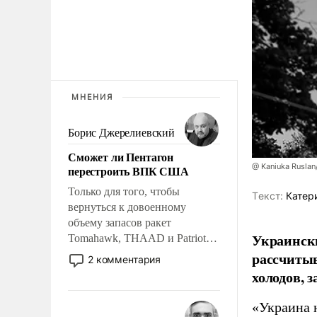
МНЕНИЯ
Борис Джерелиевский
Сможет ли Пентагон
@ Kaniuka Ruslan
перестроить ВПК США
Только для того, чтобы
Tекст:
Катер
вернуться к довоенному
объему запасов ракет
Украински
Tomahawk, THAAD и Patriot
США потребуется более трех
рассчитыв
2 комментария
лет. Даже небольшая война с
холодов, 
Ираном опустошила
американские арсеналы.
«Украина 
Сложившаяся ситуация