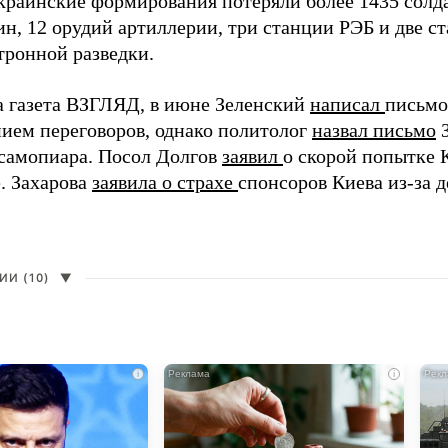
краинские формирования потеряли более 1435 солдат
н, 12 орудий артиллерии, три станции РЭБ и две с
тронной разведки.
а газета ВЗГЛЯД, в июне Зеленский
написал
письмо
ием переговоров, однако политолог
назвал письмо
З
самопиара. Посол Долгов
заявил
о скорой попытке 
. Захарова
заявила о страхе
спонсоров Киева из-за д
И (10)
▼
i
i