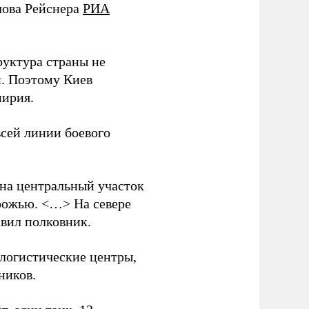
лова Рейснера
РИА
руктура страны не
и. Поэтому Киев
мирия.
всей линии боевого
 на центральный участок
рожью. <…> На севере
вил полковник.
логистические центры,
ников.