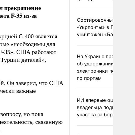
ил прекращение
та F-35 из-за
Сортировочный пункт
«Укрпочты» в Павлогра
уничтожен «Бандероль
рцией С-400 является
рые «необходимы для
 F-35». США работают
На Украине предупреди
 Турции деталей»,
об удорожании китайс
электроники после уда
по портам
ей. Он заверил, что США
ически важные
ИИ впервые оштрафова
владельца подмосковн
вопросу, но пока
участка за борщевик
деятельность, связанную
.