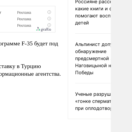
Россияне рассказали,
какие книги и фильмы
помогают воспитывать
детей
ограмме F-35 будет под
Альпинист допустил
обнаружение
предсмертной записки
Наговицыной на пике
ставку в Турцию
Победы
рмационные агентства.
Ученые разрушили миф
«гонке сперматозоидов
при оплодотворении