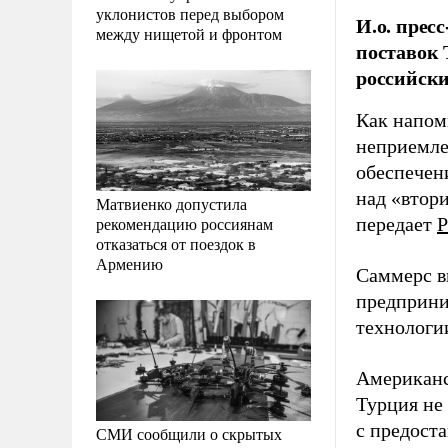
уклонистов перед выбором
И.о. прес
между нищетой и фронтом
поставок 
российски
Как напом
неприемле
обеспечен
над «втор
Матвиенко допустила
рекомендацию россиянам
передает
Р
отказаться от поездок в
Армению
Саммерс в
предприни
технологи
Американс
Турция не
с предост
СМИ сообщили о скрытых