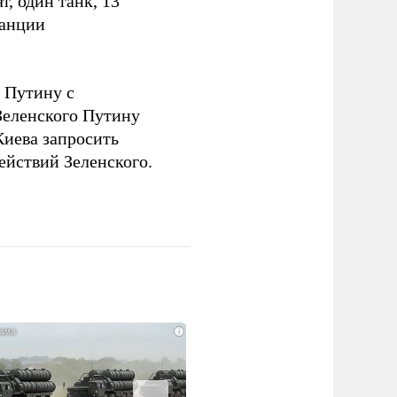
, один танк, 13
танции
 Путину с
еленского Путину
Киева запросить
ействий Зеленского.
i