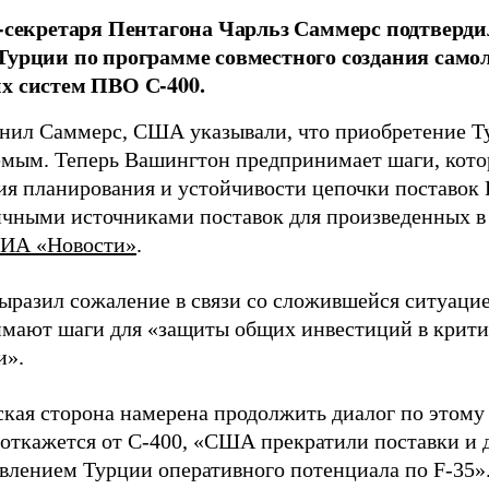
с-секретаря Пентагона Чарльз Саммерс подтверд
Турции по программе совместного создания самоле
х систем ПВО С-400.
нил Саммерс, США указывали, что приобретение Ту
мым. Теперь Вашингтон предпринимает шаги, кото
ия планирования и устойчивости цепочки поставок
ичными источниками поставок для произведенных в
ИА «Новости»
.
ыразил сожаление в связи со сложившейся ситуаци
мают шаги для «защиты общих инвестиций в крит
и».
кая сторона намерена продолжить диалог по этому 
 откажется от С-400, «США прекратили поставки и 
авлением Турции оперативного потенциала по F-35»