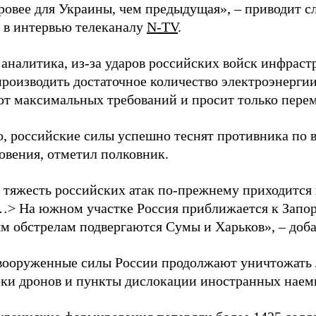
уровее для Украины, чем предыдущая», – приводит с
в интервью телеканалу
N-TV
.
 аналитика, из-за ударов российских войск инфраст
производить достаточное количество электроэнерги
 от максимальных требований и просит только пере
о, российские силы успешно теснят противника по 
овения, отметил полковник.
 тяжесть российских атак по-прежнему приходится
…> На южном участке Россия приближается к Запо
м обстрелам подвергаются Сумы и Харьков», – доба
вооруженные силы России продолжают уничтожать 
рки дронов и пункты дислокации иностранных наем