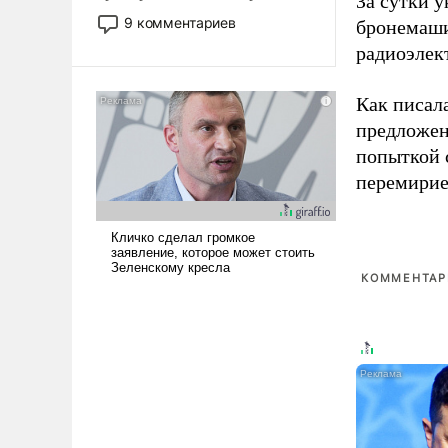
За сутки у
двигаемся по пути
9 комментариев
бронемаши
революционных изменений.
радиоэлек
То, что несколько лет назад
было образом для
Как писал
псевдонаучной фантастики,
стало всерьез обсуждаемой
предложен
идеей.
попыткой 
перемирие
КОММЕНТАРИ