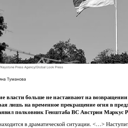
/Keystone Press Agency/Global Look Press
ина Туманова
е власти больше не настаивают на возвращении
ая лишь на временное прекращение огня в пред
заявил полковник Генштаба ВС Австрии Маркус Р
находится в драматической ситуации. <…> Наступит 