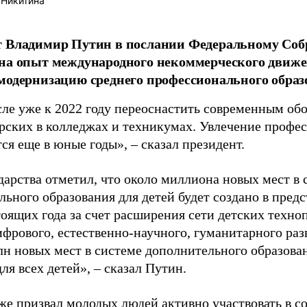
 Никитина
т Владимир Путин в послании Федеральному Соб
на опыт международного некоммерческого движен
модернизацию среднего профессионального образ
сле уже к 2022 году переоснастить современным об
ерских в колледжах и техникумах. Увлечение профес
я еще в юные годы», – сказал президент.
дарства отметил, что около миллиона новых мест в 
ьного образования для детей будет создано в предс
оящих года за счет расширения сети детских техно
фрового, естественно-научного, гуманитарного раз
лн новых мест в системе дополнительного образова
ля всех детей», – сказал Путин.
же призвал молодых людей активно участвовать в с