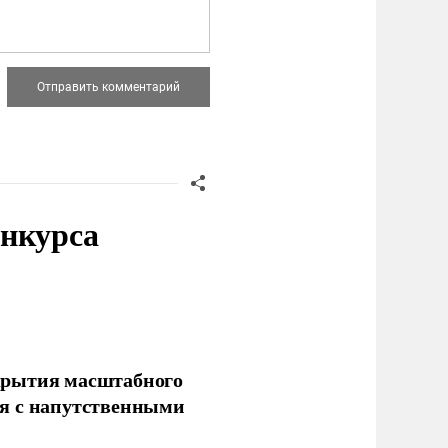
онкурса
крытия масштабного
ся с напутственными