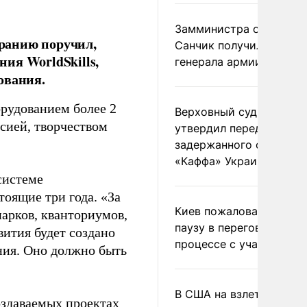
Замминистра обороны
ранию поручил,
Санчик получил звание
ия WorldSkills,
генерала армии
ования.
орудованием более 2
Верховный суд Швеции
сией, творчеством
утвердил передачу
задержанного сухогруз
«Каффа» Украине
системе
тоящие три года. «За
Киев пожаловался на
парков, кванториумов,
паузу в переговорном
вития будет создано
процессе с участием 
ния. Оно должно быть
В США на взлете разби
оздаваемых проектах