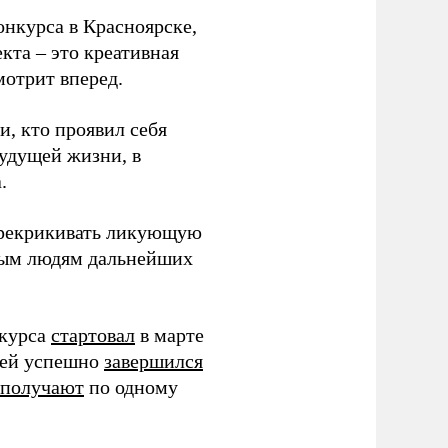
нкурса в Красноярске,
кта – это креативная
мотрит вперед.
и, кто проявил себя
будущей жизни, в
.
ерекрикивать ликующую
одым людям дальнейших
нкурса
стартовал
в марте
жей успешно
завершился
получают
по одному