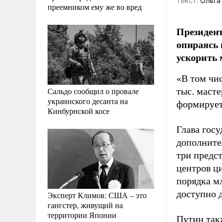
Tекст:
Ольга
преемником ему же во вред
Президен
опираясь 
ускорить 
«В том чи
Сальдо сообщил о провале
тыс. маст
украинского десанта на
формируетс
Кинбурнской косе
Глава госу
дополнител
три предст
центров ци
порядка м
доступно д
Эксперт Климов: США – это
гангстер, живущий на
территории Японии
Путин так