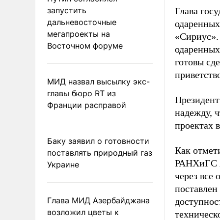
запустить
Глава гос
дальневосточные
одаренных
мегапроекты на
«Сириус».
Восточном форуме
одаренных 
готовы сде
приветство
МИД назвал высылку экс-
главы бюро RT из
Президент
Франции расправой
надежду, ч
проектах в
Баку заявил о готовности
Как отмет
поставлять природный газ
РАНХиГС А
Украине
через все
поставлен
Глава МИД Азербайджана
доступнос
возложил цветы к
техническ