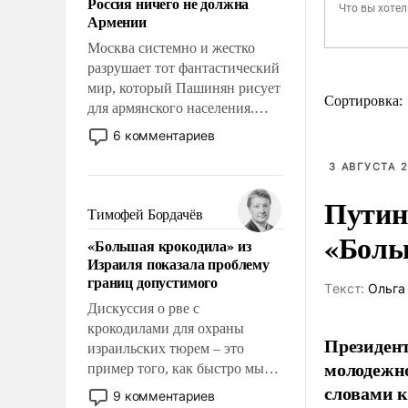
Россия ничего не должна
уязвимости США, например,
Армении
перед Китаем.
Москва системно и жестко
разрушает тот фантастический
мир, который Пашинян рисует
Сортировка:
для армянского населения.
Мир, где этому населению все
6 комментариев
должны просто по
определению, где его
3 АВГУСТА 2
политические прожекты будут
Путин
беспрекословно оплачиваться
Тимофей Бордачёв
за счет российских
«Боль
«Большая крокодила» из
налогоплательщиков и где за
Израиля показала проблему
свои поступки не нужно
границ допустимого
отвечать.
Tекст:
Ольга
Дискуссия о рве с
крокодилами для охраны
Президен
израильских тюрем – это
молодежно
пример того, как быстро мы
словами 
двигаемся по пути
9 комментариев