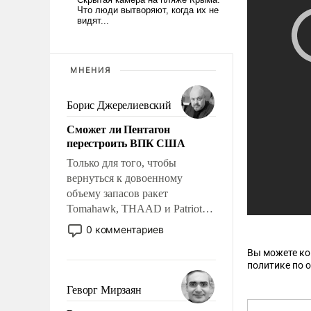
МНЕНИЯ
Борис Джерелиевский
Сможет ли Пентагон
перестроить ВПК США
Только для того, чтобы
вернуться к довоенному
объему запасов ракет
Tomahawk, THAAD и Patriot
США потребуется более трех
0 комментариев
лет. Даже небольшая война с
Вы можете к
Ираном опустошила
политике по 
американские арсеналы.
Сложившаяся ситуация
Геворг Мирзаян
означает многолетний период