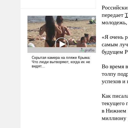
революционных изменений.
То, что несколько лет назад
Российски
было образом для
передает
псевдонаучной фантастики,
молодежь,
стало всерьез обсуждаемой
идеей.
«Я очень р
самым луч
будущем Ро
Во время 
толпу под
успехов и 
Как писал
текущего 
в Нижнем 
миллиону 