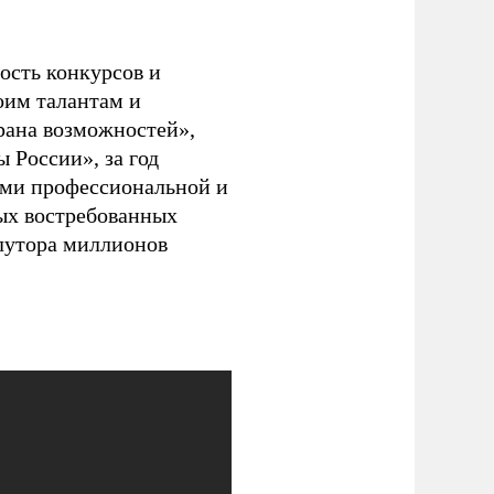
ность конкурсов и
оим талантам и
рана возможностей»,
 России», за год
ами профессиональной и
ых востребованных
олутора миллионов