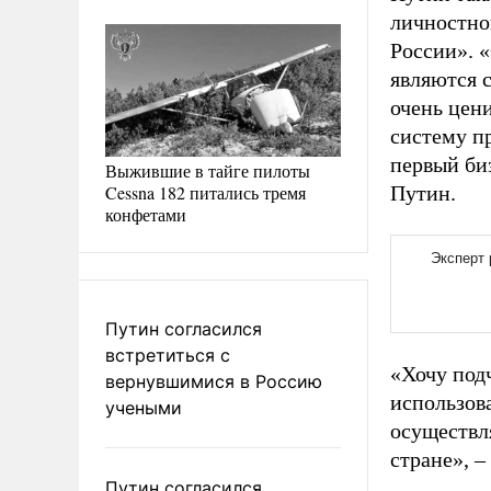
личностно
России». 
являются 
очень цен
систему п
первый би
Выжившие в тайге пилоты
Cessna 182 питались тремя
Путин.
конфетами
Путин согласился
встретиться с
«Хочу под
вернувшимися в Россию
использова
учеными
осуществля
стране», –
Путин согласился