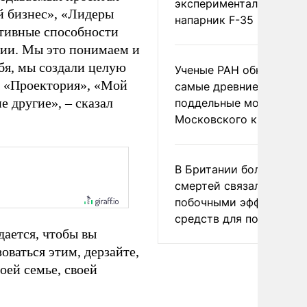
экспериментальный др
й бизнес», «Лидеры
напарник F-35
ативные способности
ии. Мы это понимаем и
бя, мы создали целую
Ученые РАН обнаружил
т «Проектория», «Мой
самые древние
 другие», – сказал
поддельные монеты
Московского княжеств
В Британии более ста
смертей связали с
побочными эффектами
средств для похудения
дается, чтобы вы
оваться этим, дерзайте,
оей семье, своей