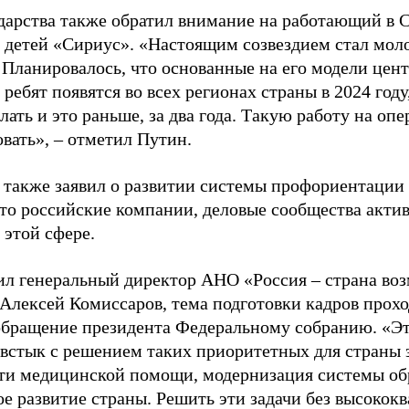
ударства также обратил внимание на работающий в С
 детей «Сириус». «Настоящим созвездием стал мо
 Планировалось, что основанные на его модели цен
ребят появятся во всех регионах страны в 2024 году,
лать и это раньше, за два года. Такую работу на о
вать», – отметил Путин.
 также заявил о развитии системы профориентации
то российские компании, деловые сообщества актив
 этой сфере.
ил генеральный директор АНО «Россия – страна во
лексей Комиссаров, тема подготовки кадров прох
 обращение президента Федеральному собранию. «Эт
 встык с решением таких приоритетных для страны з
ти медицинской помощи, модернизация системы обр
ое развитие страны. Решить эти задачи без высоко