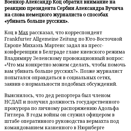
Военкор Александр Коц обратил внимание на
реакцию президента Сербии Александра Вучича
на слова немецкого журналиста о способах
«убивать больше русских».
Коц в
Мах
рассказал, что корреспондент
Frankfurter Allgemeine Zeitung по Юго-Восточной
Европе Михаэль Мартенс задал на пресс-
конференции в Белграде главе киевского режима
Владимиру Зеленскому провокационный вопрос:
«Что мы конкретно можем сделать, чтобы помочь
вам убивать больше русских?». Позже журналист
попытался оправдаться в социальных сетях,
заявив о нормальности подобных обсуждений.
Выяснилось, что дед репортера был членом
НСДАП и получил должность государственного
прокурора по личному распоряжению Адольфа
Гитлера. В годы войны он служил офицером в
штабе оперативного руководства вермахта под
командованием казненного в Нюрнберге