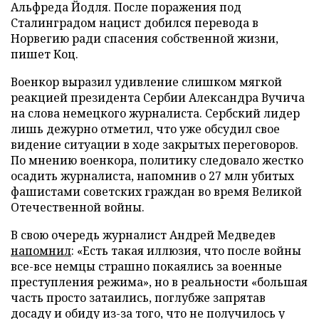
Альфреда Йодля. После поражения под
Сталинградом нацист добился перевода в
Норвегию ради спасения собственной жизни,
пишет Коц.
Военкор выразил удивление слишком мягкой
реакцией президента Сербии Александра Вучича
на слова немецкого журналиста. Сербский лидер
лишь дежурно отметил, что уже обсудил свое
видение ситуации в ходе закрытых переговоров.
По мнению военкора, политику следовало жестко
осадить журналиста, напомнив о 27 млн убитых
фашистами советских граждан во время Великой
Отечественной войны.
В свою очередь журналист Андрей Медведев
напомнил
: «Есть такая иллюзия, что после войны
все-все немцы страшно покаялись за военные
преступления режима», но в реальности «большая
часть просто затаились, поглубже запрятав
досаду и обиду из-за того, что не получилось у