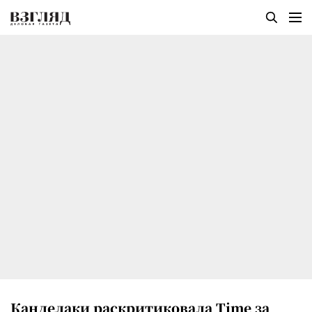
Канделаки раскритиковала Time за